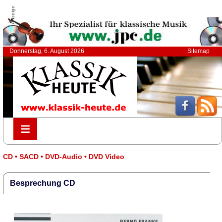
Anzeige
Donnerstag, 6. August 2026
Sitemap
≡
≡
CD • SACD • DVD-Audio • DVD Video
Besprechung CD