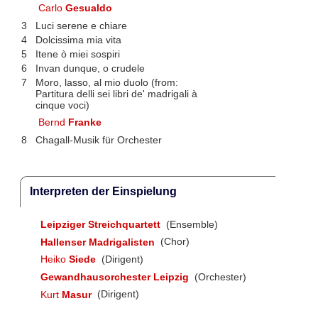
Carlo
Gesualdo
3
Luci serene e chiare
4
Dolcissima mia vita
5
Itene ò miei sospiri
6
Invan dunque, o crudele
7
Moro, lasso, al mio duolo (from:
Partitura delli sei libri de' madrigali à
cinque voci)
Bernd
Franke
8
Chagall-Musik für Orchester
Interpreten der Einspielung
Leipziger Streichquartett
(Ensemble)
Hallenser Madrigalisten
(Chor)
Heiko
Siede
(Dirigent)
Gewandhausorchester Leipzig
(Orchester)
Kurt
Masur
(Dirigent)