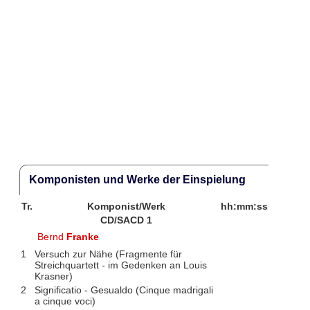
Komponisten und Werke der Einspielung
Tr.
Komponist/Werk
hh:mm:ss
CD/SACD 1
Bernd
Franke
1
Versuch zur Nähe (Fragmente für
Streichquartett - im Gedenken an Louis
Krasner)
2
Significatio - Gesualdo (Cinque madrigali
a cinque voci)