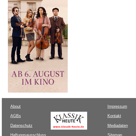
About
Impressum
AGBs
Kontakt
Datenschutz
Mediadaten
Haftungsausschluss
Sitemap