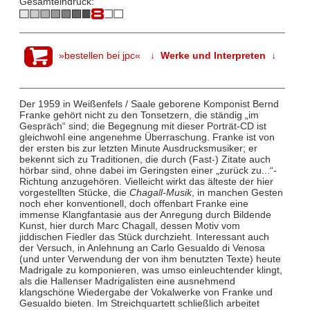
Gesamteindruck:
»bestellen bei jpc«
↓ Werke und Interpreten ↓
Der 1959 in Weißenfels / Saale geborene Komponist Bernd
Franke gehört nicht zu den Tonsetzern, die ständig „im
Gespräch“ sind; die Begegnung mit dieser Porträt-CD ist
gleichwohl eine angenehme Überraschung. Franke ist von
der ersten bis zur letzten Minute Ausdrucksmusiker; er
bekennt sich zu Traditionen, die durch (Fast-) Zitate auch
hörbar sind, ohne dabei im Geringsten einer „zurück zu...“-
Richtung anzugehören. Vielleicht wirkt das älteste der hier
vorgestellten Stücke, die
Chagall-Musik
, in manchen Gesten
noch eher konventionell, doch offenbart Franke eine
immense Klangfantasie aus der Anregung durch Bildende
Kunst, hier durch Marc Chagall, dessen Motiv vom
jiddischen Fiedler das Stück durchzieht. Interessant auch
der Versuch, in Anlehnung an Carlo Gesualdo di Venosa
(und unter Verwendung der von ihm benutzten Texte) heute
Madrigale zu komponieren, was umso einleuchtender klingt,
als die Hallenser Madrigalisten eine ausnehmend
klangschöne Wiedergabe der Vokalwerke von Franke und
Gesualdo bieten. Im Streichquartett schließlich arbeitet