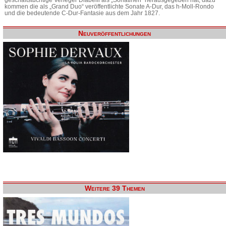
kommen die als „Grand Duo“ veröffentlichte Sonate A-Dur, das h-Moll-Rondo
und die bedeutende C-Dur-Fantasie aus dem Jahr 1827.
Neuveröffentlichungen
Weitere 39 Themen