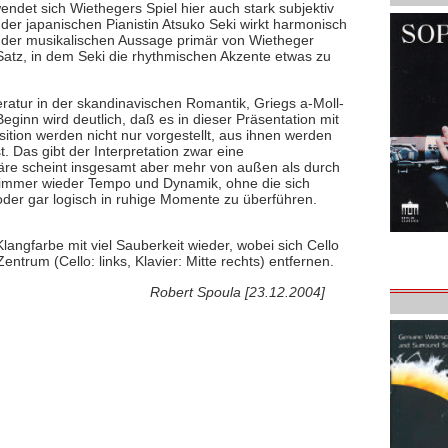
et sich Wiethegers Spiel hier auch stark subjektiv
 der japanischen Pianistin Atsuko Seki wirkt harmonisch
ich der musikalischen Aussage primär von Wietheger
 Satz, in dem Seki die rhythmischen Akzente etwas zu
teratur in der skandinavischen Romantik, Griegs a-Moll-
ginn wird deutlich, daß es in dieser Präsentation mit
ition werden nicht nur vorgestellt, aus ihnen werden
 Das gibt der Interpretation zwar eine
e scheint insgesamt aber mehr von außen als durch
t immer wieder Tempo und Dynamik, ohne die sich
der gar logisch in ruhige Momente zu überführen.
Klangfarbe mit viel Sauberkeit wieder, wobei sich Cello
trum (Cello: links, Klavier: Mitte rechts) entfernen.
Robert Spoula [23.12.2004]