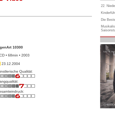
22. Niede
Kinderfüh
Die Best
Musikali
Saisonsta
igenArt 10300
CD • 68min • 2003
23.12.2004
nstlerische Qualität:
angqualität:
esamteindruck: