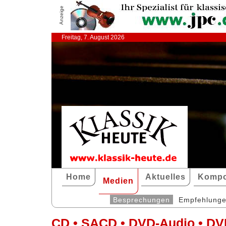
Anzeige
Freitag, 7. August 2026
Home
Aktuelles
Kompo
Medien
Besprechungen
Empfehlung
CD • SACD • DVD-Audio • DV