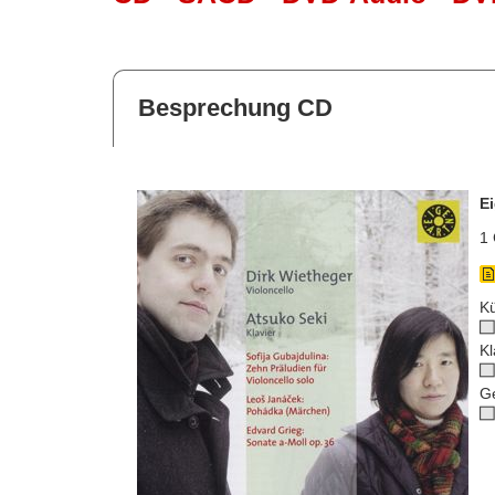
Besprechung CD
E
1 
Kü
Kl
G