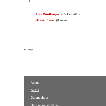
Dirk
Wietheger
(Violoncello)
Atsuko
Seki
(Klavier)
Anzeige
About
AGBs
Datenschutz
Haftungsausschluss