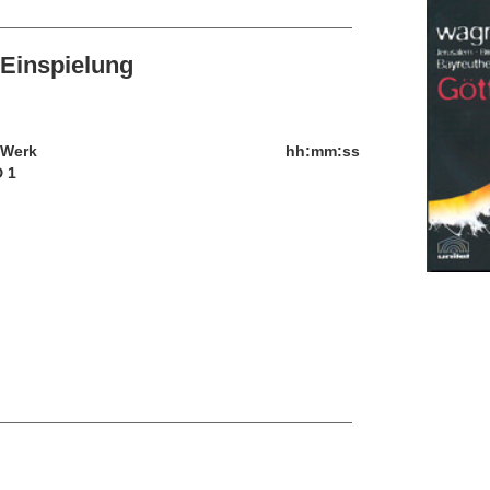
Einspielung
/Werk
hh:mm:ss
 1