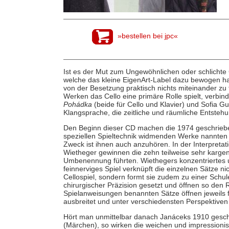
»bestellen bei jpc«
Ist es der Mut zum Ungewöhnlichen oder schlichte 
welche das kleine EigenArt-Label dazu bewogen h
von der Besetzung praktisch nichts miteinander zu
Werken das Cello eine primäre Rolle spielt, verbi
Pohádka
(beide für Cello und Klavier) und Sofia G
Klangsprache, die zeitliche und räumliche Entstehu
Den Beginn dieser CD machen die 1974 geschrie
speziellen Spieltechnik widmenden Werke nannten 
Zweck ist ihnen auch anzuhören. In der Interpreta
Wietheger gewinnen die zehn teilweise sehr kargen
Umbenennung führten. Wiethegers konzentriertes 
feinnerviges Spiel verknüpft die einzelnen Sätze ni
Cellospiel, sondern formt sie zudem zu einer Schul
chirurgischer Präzision gesetzt und öffnen so de
Spielanweisungen benannten Sätze öffnen jeweils f
ausbreitet und unter verschiedensten Perspektiven 
Hört man unmittelbar danach Janáceks 1910 gesc
(Märchen), so wirken die weichen und impressioni