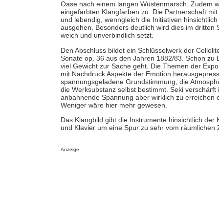
Oase nach einem langen Wüstenmarsch. Zudem wend
eingefärbten Klangfarben zu. Die Partnerschaft mit
und lebendig, wenngleich die Initiativen hinsichtl
ausgehen. Besonders deutlich wird dies im dritten
weich und unverbindlich setzt.
Den Abschluss bildet ein Schlüsselwerk der Celloli
Sonate op. 36 aus den Jahren 1882/83. Schon zu Be
viel Gewicht zur Sache geht. Die Themen der Expos
mit Nachdruck Aspekte der Emotion herausgepresst.
spannungsgeladene Grundstimmung, die Atmosphär
die Werksubstanz selbst bestimmt. Seki verschärf
anbahnende Spannung aber wirklich zu erreichen o
Weniger wäre hier mehr gewesen.
Das Klangbild gibt die Instrumente hinsichtlich der 
und Klavier um eine Spur zu sehr vom räumlichen Zen
Anzeige