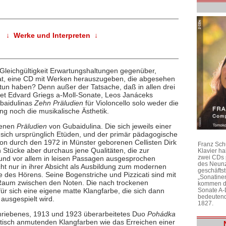
↓ Werke und Interpreten ↓
Gleichgültigkeit Erwartungshaltungen gegenüber,
at, eine CD mit Werken herauszugeben, die abgesehen
 tun haben? Denn außer der Tatsache, daß in allen drei
ndet Edvard Griegs a-Moll-Sonate, Leos Janáceks
ubaidulinas
Zehn Präludien
für Violoncello solo weder die
ng noch die musikalische Ästhetik.
benen
Präludien
von Gubaidulina. Die sich jeweils einer
sich ursprünglich Etüden, und der primär pädagogische
tion durch den 1972 in Münster geborenen Cellisten Dirk
Franz Sch
 Stücke aber durchaus jene Qualitäten, die zur
Klavier h
zwei CDs 
und vor allem in leisen Passagen ausgesprochen
des Neunz
cht nur in ihrer Absicht als Ausbildung zum modernen
geschäftst
e des Hörens. Seine Bogenstriche und Pizzicati sind mit
„Sonatine
n Raum zwischen den Noten. Die nach trockenen
kommen di
ür sich eine eigene matte Klangfarbe, die sich dann
Sonate A-
bedeutend
ausgespielt wird.
1827.
hriebenes, 1913 und 1923 überarbeitetes Duo
Pohádka
stisch anmutenden Klangfarben wie das Erreichen einer