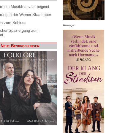
rrhein Musikfestivals beginnt
rung in der Wiener Staatsoper
en zum Schluss
Anzeige
scher Spaziergang zum
rt
Neue Besprechungen