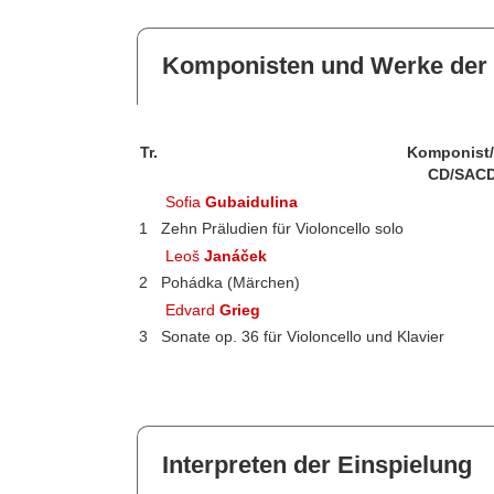
Komponisten und Werke der 
Tr.
Komponist
CD/SACD
Sofia
Gubaidulina
1
Zehn Präludien für Violoncello solo
Leoš
Janáček
2
Pohádka (Märchen)
Edvard
Grieg
3
Sonate op. 36 für Violoncello und Klavier
Interpreten der Einspielung