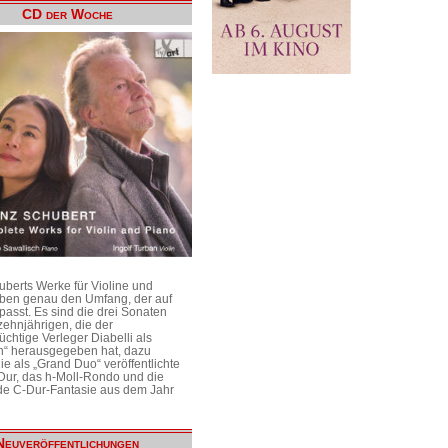
CD der Woche
uberts Werke für Violine und
aben genau den Umfang, der auf
passt. Es sind die drei Sonaten
ehnjährigen, die der
üchtige Verleger Diabelli als
n“ herausgegeben hat, dazu
e als „Grand Duo“ veröffentlichte
Dur, das h-Moll-Rondo und die
e C-Dur-Fantasie aus dem Jahr
Neuveröffentlichungen