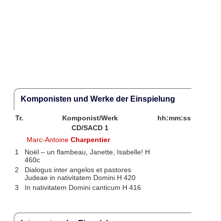
Komponisten und Werke der Einspielung
Tr.
Komponist/Werk
hh:mm:ss
CD/SACD 1
Marc-Antoine
Charpentier
1
Noël – un flambeau, Janette, Isabelle! H
460c
2
Dialogus inter angelos et pastores
Judeae in nativitatem Domini H 420
3
In nativitatem Domini canticum H 416