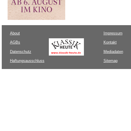
About
Impressum
AGBs
Kontakt
Datenschutz
Mediadaten
Haftungsausschluss
Sitemap