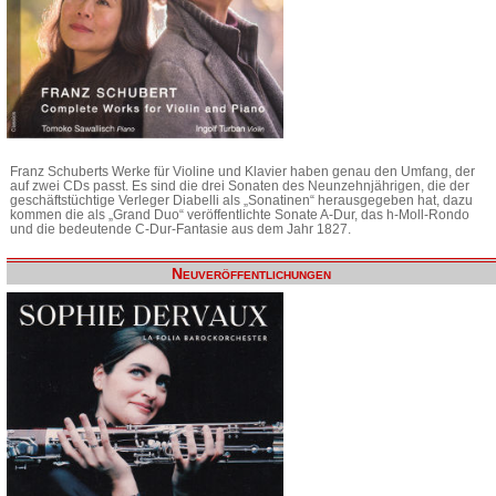
Franz Schuberts Werke für Violine und Klavier haben genau den Umfang, der
auf zwei CDs passt. Es sind die drei Sonaten des Neunzehnjährigen, die der
geschäftstüchtige Verleger Diabelli als „Sonatinen“ herausgegeben hat, dazu
kommen die als „Grand Duo“ veröffentlichte Sonate A-Dur, das h-Moll-Rondo
und die bedeutende C-Dur-Fantasie aus dem Jahr 1827.
Neuveröffentlichungen