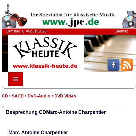
Anzeige
Samstag, 8. August 2026
Sitemap
≡
≡
CD • SACD • DVD-Audio • DVD Video
Besprechung CDMarc-Antoine Charpentier
Marc-Antoine Charpentier