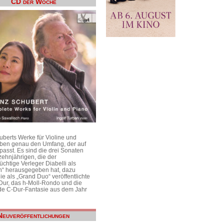
CD der Woche
uberts Werke für Violine und
aben genau den Umfang, der auf
passt. Es sind die drei Sonaten
ehnjährigen, die der
üchtige Verleger Diabelli als
n“ herausgegeben hat, dazu
e als „Grand Duo“ veröffentlichte
Dur, das h-Moll-Rondo und die
e C-Dur-Fantasie aus dem Jahr
Neuveröffentlichungen