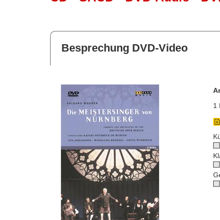
Besprechung DVD-Video
A
1 
Kü
Kl
G