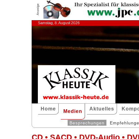
Anzeige
Samstag, 8. August 2026
Home
Aktuelles
Kompo
Medien
Besprechungen
Empfehlung
CD • SACD • DVD-Audio • DV