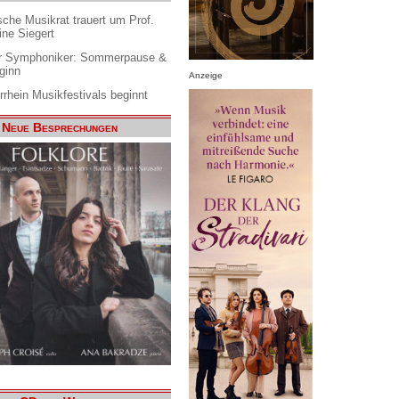
che Musikrat trauert um Prof.
ine Siegert
 Symphoniker: Sommerpause &
ginn
Anzeige
rrhein Musikfestivals beginnt
Neue Besprechungen