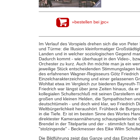
»bestellen bei jpc«
Im Verlauf des Vorspiels drehen sich die von Pet
und Türme: die Illusion kleinformatiger Großstädti
Landen und in welcher soziologischen Gegend man
Dadurch kommt - wie überhaupt in den Video-, bzw
Orchester zu kurz. Auch ihn möchte man ja ein weni
jeweilige Stück entscheidenden Stimmungslagen ke
des erfahrenen Wagner-Regisseurs Götz Friedrich is
Einzelcharakterzeichnung und einer gelassenen G
Wohltat etwa im Vergleich zur biederen Bayreuth
Friedrich war längst über jene Zeiten hinaus, da e
kollegialen Schulterschluß mit seinen Darstellern 
großen und kleinen Helden, die Sympathischen un
deutschtümeln - und doch wird klar, wo Friedrich Di
Weltbürgerlichkeit heraushört. Frühbeck de Burgos
in die Tiefe. Er ist im besten Sinne des Wortes Ha
direktester Kameraannäherung schauspielerische G
Brendel in der Titelpartie und der - stimmlich fast
"stolzingende" - Beckmesser des Eike Wilm Schulte
Die Bildführung zeigt das Ganze und das Einzelne 