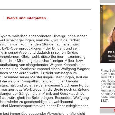
↓ Werke und Interpreten ↓
er Sykora malerisch angeordneten Hintergrundhäuschen
gkeit scheint gelungen, man weiß, wo in deutschen
 sich in den kommenden Stunden aufhalten wird.
. DVD-Opernproduktionen - der Dirigent und sein
g in seiner Arbeit und dadurch in seinen für das
nnenlernen. Gleichwohl: diese Berliner Inszenierung
t in ihrer Mischung aus scharfsinniger Milieu- bzw.
rundhaltung von sinngebender Wagner-Kenntnis eine
-Theater- und Kantinenkumpanei eines Wolfgang Wagner.
Franz Sch
r noch schockieren wollte. Er zieht sozusagen im
Klavier h
ein Resumée seiner Meistersinger-Erfahrungen, läßt die
zwei CDs 
des Neunz
d die weniger Sympathischen, nicht über Gebühr
geschäftst
stanz hält und wo er selbst in diesem Stück eine Portion
„Sonatine
 musiziert das Werk weder in die Breite noch schärfend
kommen di
ndlanger der Sänger, die in Mimik und Gestik auch bei
Sonate A-
bedeutend
laubwürdigkeit ins Spiel bringen. Besonders Wolfgang
1827.
 schon wieder zu geschmeidige, zu wohllautend
 sind Menschenporträts von hoher Daseinslegitimation.
in fast immer überzeugender Abwechslung. Vielleicht