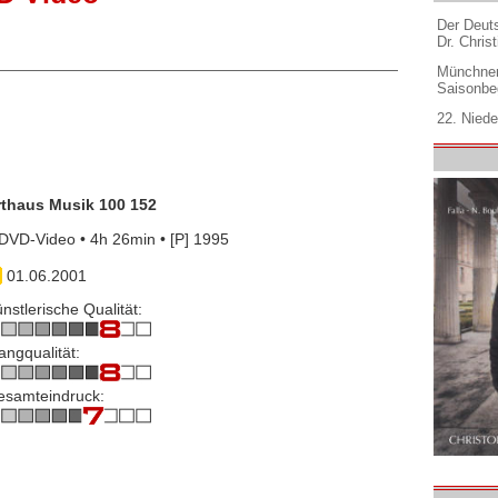
Der Deuts
Dr. Christ
Münchner
Saisonbe
22. Niede
rthaus Musik 100 152
DVD-Video • 4h 26min • [P] 1995
01.06.2001
nstlerische Qualität:
angqualität:
esamteindruck: