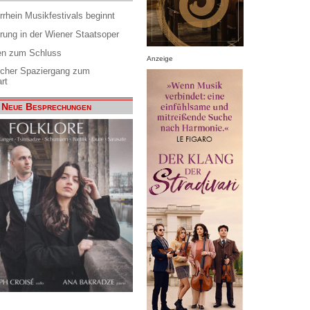
rrhein Musikfestivals beginnt
rung in der Wiener Staatsoper
en zum Schluss
Anzeige
scher Spaziergang zum
rt
Neue Besprechungen