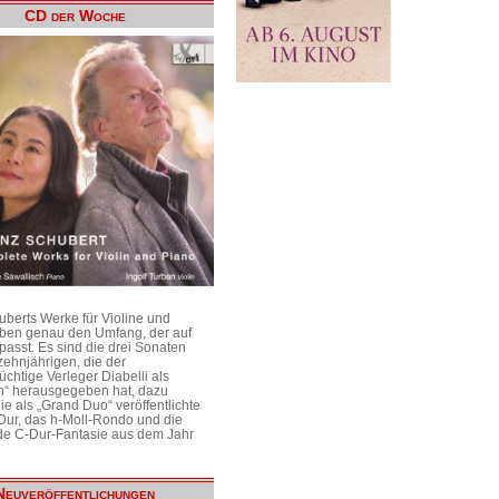
CD der Woche
uberts Werke für Violine und
aben genau den Umfang, der auf
passt. Es sind die drei Sonaten
ehnjährigen, die der
üchtige Verleger Diabelli als
n“ herausgegeben hat, dazu
e als „Grand Duo“ veröffentlichte
Dur, das h-Moll-Rondo und die
e C-Dur-Fantasie aus dem Jahr
Neuveröffentlichungen