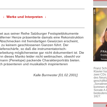
↓ Werke und Interpreten ↓
 Set aus seiner Reihe Salzburger Festspieldokumente
Werner Henze präsentierte damals eine Rekonstruktion
s Abschmecken mit fremdartigen Gewürzen erscheint,
n zu keinem geschlossenen Ganzen führt. Der
iefenschärfe, so daß die instrumentatorisch-
arbeitung möglicherweise gar nicht dokumentiert ist. Die
kann dieses Manko leider nicht wettmachen, obwohl vor
mann (Penelope) packende Charakterporträts bieten.
ch präsenteren und musikalisch inspirierteren
Franz Sch
Klavier h
zwei CDs 
Kalle Burmester [01.02.2001]
des Neunz
geschäftst
„Sonatine
kommen di
Sonate A-
bedeutend
1827.