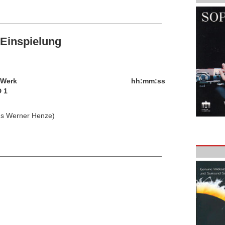
Einspielung
/Werk
hh:mm:ss
 1
Hans Werner Henze)