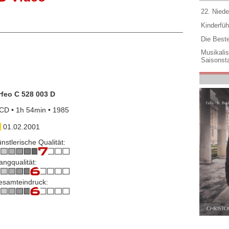
22. Niede
Kinderfüh
Die Best
Musikali
Saisonsta
rfeo C 528 003 D
CD • 1h 54min • 1985
01.02.2001
nstlerische Qualität:
angqualität:
esamteindruck: