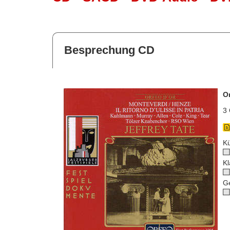
Besprechung CD
O
3 
Kü
Kl
G