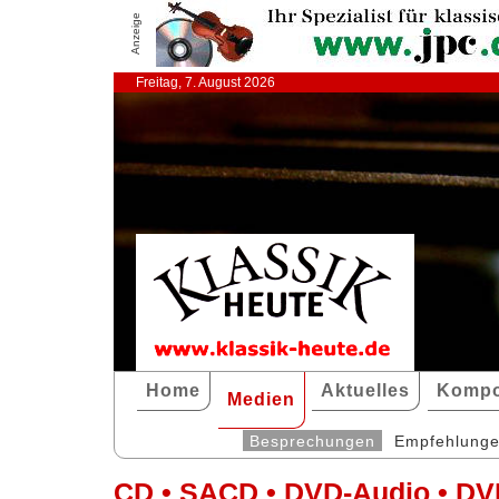
Anzeige
Freitag, 7. August 2026
Home
Aktuelles
Kompo
Medien
Besprechungen
Empfehlung
CD • SACD • DVD-Audio • DV