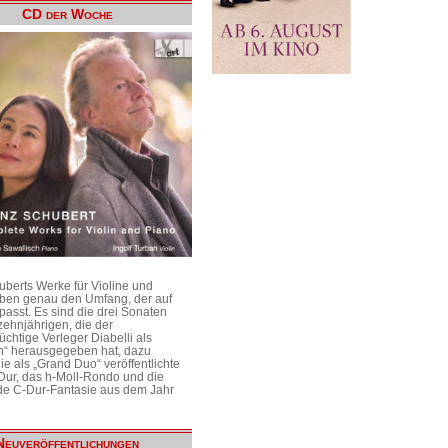
CD der Woche
uberts Werke für Violine und
aben genau den Umfang, der auf
passt. Es sind die drei Sonaten
ehnjährigen, die der
üchtige Verleger Diabelli als
n“ herausgegeben hat, dazu
e als „Grand Duo“ veröffentlichte
Dur, das h-Moll-Rondo und die
e C-Dur-Fantasie aus dem Jahr
Neuveröffentlichungen