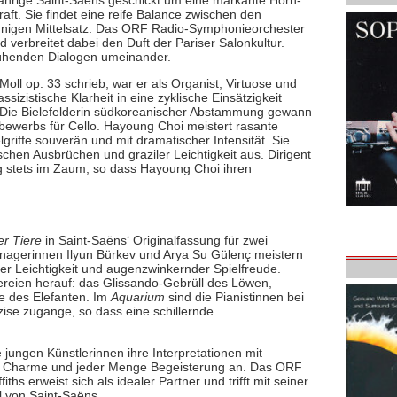
-jährige Saint-Saëns geschickt um eine markante Horn-
aft. Sie findet eine reife Balance zwischen den
sinnigen Mittelsatz. Das ORF Radio-Symphonieorchester
 verbreitet dabei den Duft der Pariser Salonkultur.
prühenden Dialogen umeinander.
Moll op. 33 schrieb, war er als Organist, Virtuose und
ssizistische Klarheit in eine zyklische Einsätzigkeit
. Die Bielefelderin südkoreanischer Abstammung gewann
bewerbs für Cello. Hayoung Choi meistert rasante
riffe souverän und mit dramatischer Intensität. Sie
chen Ausbrüchen und graziler Leichtigkeit aus. Dirigent
ng stets im Zaum, so dass Hayoung Choi ihren
er Tiere
in Saint-Saëns‘ Originalfassung für zwei
enagerinnen Ilyun Bürkev und Arya Su Gülenç meistern
er Leichtigkeit und augenzwinkernder Spielfreude.
lereien herauf: das Glissando-Gebrüll des Löwen,
e des Elefanten. Im
Aquarium
sind die Pianistinnen bei
zise zugange, so dass eine schillernde
ungen Künstlerinnen ihre Interpretationen mit
em Charme und jeder Menge Begeisterung an. Das ORF
s erweist sich als idealer Partner und trifft mit seiner
l von Saint-Saëns.