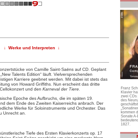
↓ Werke und Interpreten ↓
onzertstücke von Camille Saint-Saëns auf CD. Geplant
 „New Talents Edition“ läuft. Vielversprechenden
stigen Karriere geebnet werden. Mit dabei ist stets das
ng von Howard Griffiths. Nun erscheint das dritte
Franz Sch
 Cellokonzert und den
Karneval der Tiere
.
Klavier h
zwei CDs 
ösische Epoche des Aufbruchs, die im späten 19.
des Neunz
nd dem Ende des Zweiten Kaiserreichs anbrach. Der
geschäftst
iedliche Werke für Soloinstrumente und Orchester. Das
„Sonatine
kommen di
u Unrecht an.
Sonate A-
bedeutend
1827.
 künstlerische Tiefe des Ersten Klavierkonzerts op. 17