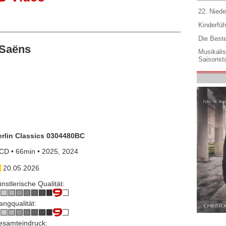
22. Niede
Kinderfüh
Die Best
-Saëns
Musikali
Saisonsta
erlin Classics 0304480BC
CD • 66min • 2025, 2024
20.05.2026
nstlerische Qualität:
angqualität:
esamteindruck: