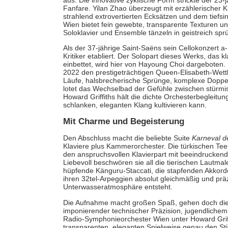
aus. Die innovative zyklische Form strickte der 23
Fanfare. Yilan Zhao überzeugt mit erzählerischer Kr
strahlend extrovertierten Ecksätzen und dem tief
Wien bietet fein gewebte, transparente Texturen und
Soloklavier und Ensemble tänzeln in geistreich s
Als der 37-jährige Saint-Saëns sein Cellokonzert a-
Kritiker etabliert. Der Solopart dieses Werks, das kla
einbettet, wird hier von Hayoung Choi dargeboten
2022 den prestigeträchtigen Queen-Elisabeth-Wett
Läufe, halsbrecherische Sprünge, komplexe Doppelg
lotet das Wechselbad der Gefühle zwischen stürmis
Howard Griffiths hält die dichte Orchesterbegleitu
schlanken, eleganten Klang kultivieren kann.
Mit Charme und Begeisterung
Den Abschluss macht die beliebte Suite
Karneval d
Klaviere plus Kammerorchester. Die türkischen Te
den anspruchsvollen Klavierpart mit beeindruckend
Liebevoll beschwören sie all die tierischen Lautma
hüpfende Känguru-Staccati, die stapfenden Akkord
ihren 32tel-Arpeggien absolut gleichmäßig und prä
Unterwasseratmosphäre entsteht.
Die Aufnahme macht großen Spaß, gehen doch die j
imponierender technischer Präzision, jugendlich
Radio-Symphonieorchester Wien unter Howard Griffith
transparenten, eleganten Spielweise genau den Sti