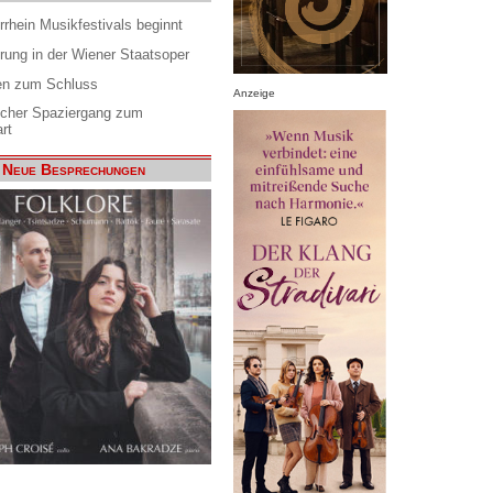
rrhein Musikfestivals beginnt
rung in der Wiener Staatsoper
en zum Schluss
Anzeige
scher Spaziergang zum
rt
Neue Besprechungen