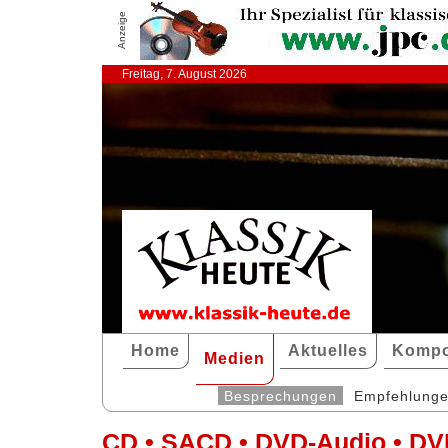
Anzeige
Freitag, 7. August 2026
Home
Aktuelles
Kompo
Medien
Besprechungen
Empfehlung
CD • SACD • DVD-Audio • DV