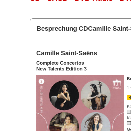
Besprechung CDCamille Saint
Camille Saint-Saëns
Complete Concertos
New Talents Edition 3
B
1 
Kü
Kl
G