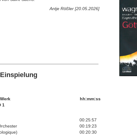
Antje Rößler [20.05.2026]
Einspielung
/Werk
hh:mm:ss
 1
00:25:57
Orchester
00:19:23
ologique)
00:20:30