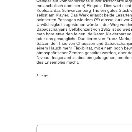
weniger auf kompromisslose Ausdrucksschärfe lege
melancholisch dominierte) Eleganz. Dies wird nicht
Kopfsatz das Schwarzenberg Trio ein gutes Stück ve
selbst am Klavier. Das Werk erlaubt beide Lesarten
pointierten Passagen wie dem
Più mosso
kurz vor 
Urwüchsigkeit zugestehen würde – der Weg von hie
Babadschanjans Cellokonzert von 1962 ist so weit n
man höre etwa den feinen, delikaten Klavierpart
oder das gesangliche Duettieren von Franz-Markus
Sätzen der Trios von Chausson und Babadschanjan.
einem Hauch mehr Flexibilität, mit einem noch be
atmosphärischer Zentren gestaltet werden, aber d
Niveau. Insgesamt ist dies ein gelungenes, empfe
des Ensembles macht.
Anzeige