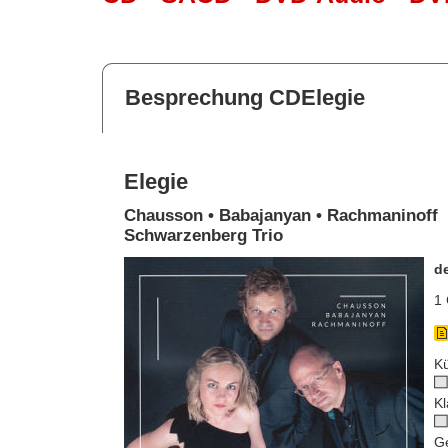
Besprechung CDElegie
Elegie
Chausson • Babajanyan • Rachmaninoff
Schwarzenberg Trio
d
1 
Kü
Kl
G