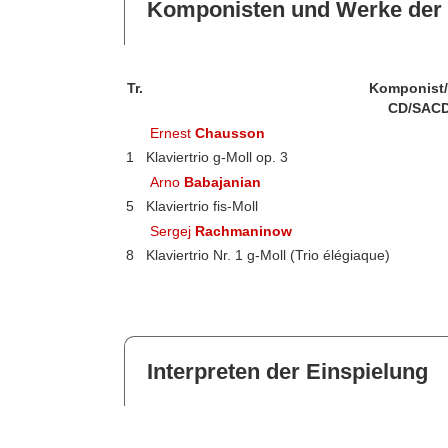
Komponisten und Werke der 
Tr.
Komponist
CD/SACD
Ernest
Chausson
1
Klaviertrio g-Moll op. 3
Arno
Babajanian
5
Klaviertrio fis-Moll
Sergej
Rachmaninow
8
Klaviertrio Nr. 1 g-Moll (Trio élégiaque)
Interpreten der Einspielung