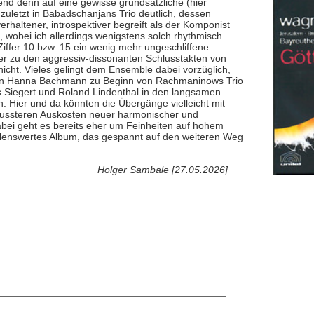
nd denn auf eine gewisse grundsätzliche (hier
 zuletzt in Babadschanjans Trio deutlich, dessen
rhaltener, introspektiver begreift als der Komponist
, wobei ich allerdings wenigstens solch rhythmisch
Ziffer 10 bzw. 15 ein wenig mehr ungeschliffene
r zu den aggressiv-dissonanten Schlusstakten von
icht. Vieles gelingt dem Ensemble dabei vorzüglich,
 von Hanna Bachmann zu Beginn von Rachmaninows Trio
 Siegert und Roland Lindenthal in den langsamen
 Hier und da könnten die Übergänge vielleicht mit
wussteren Auskosten neuer harmonischer und
abei geht es bereits eher um Feinheiten auf hohem
hlenswertes Album, das gespannt auf den weiteren Weg
Holger Sambale [27.05.2026]