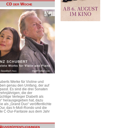
CD der Woche
uberts Werke für Violine und
aben genau den Umfang, der auf
passt. Es sind die drei Sonaten
ehnjährigen, die der
üchtige Verleger Diabelli als
n“ herausgegeben hat, dazu
e als „Grand Duo“ veröffentlichte
Dur, das h-Moll-Rondo und die
e C-Dur-Fantasie aus dem Jahr
Neuveröffentlichungen