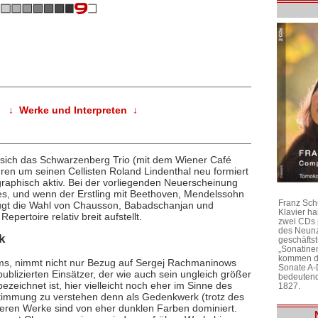
↓ Werke und Interpreten ↓
t sich das Schwarzenberg Trio (mit dem Wiener Café
en um seinen Cellisten Roland Lindenthal neu formiert
ographisch aktiv. Bei der vorliegenden Neuerscheinung
s, und wenn der Erstling mit Beethoven, Mendelssohn
Franz Sch
eugt die Wahl von Chausson, Babadschanjan und
Klavier h
ertoire relativ breit aufstellt.
zwei CDs 
des Neunz
k
geschäftst
„Sonatine
kommen di
bums, nimmt nicht nur Bezug auf Sergej Rachmaninows
Sonate A-
publizierten Einsätzer, der wie auch sein ungleich größer
bedeutend
ezeichnet ist, hier vielleicht noch eher im Sinne des
1827.
immung zu verstehen denn als Gedenkwerk (trotz des
eren Werke sind von eher dunklen Farben dominiert.