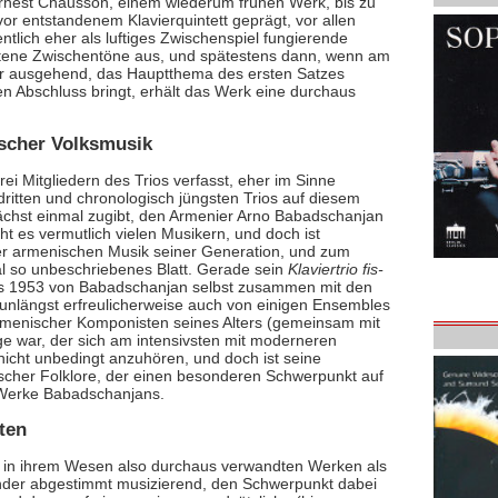
rnest Chausson, einem wiederum frühen Werk, bis zu
r entstandenem Klavierquintett geprägt, vor allen
entlich eher als luftiges Zwischenspiel fungierende
tene Zwischentöne aus, und spätestens dann, wenn am
ur ausgehend, das Hauptthema des ersten Satzes
en Abschluss bringt, erhält das Werk eine durchaus
ischer Volksmusik
ei Mitgliedern des Trios verfasst, eher im Sinne
dritten und chronologisch jüngsten Trios auf diesem
unächst einmal zugibt, den Armenier Arno Babadschanjan
t es vermutlich vielen Musikern, und doch ist
er armenischen Musik seiner Generation, und zum
l so unbeschriebenes Blatt. Gerade sein
Klaviertrio fis-
its 1953 von Babadschanjan selbst zusammen mit den
nlängst erfreulicherweise auch von einigen Ensembles
rmenischer Komponisten seines Alters (gemeinsam mit
ge war, der sich am intensivsten mit moderneren
icht unbedingt anzuhören, und doch ist seine
nischer Folklore, der einen besonderen Schwerpunkt auf
re Werke Babadschanjans.
rten
ei in ihrem Wesen also durchaus verwandten Werken als
ander abgestimmt musizierend, den Schwerpunkt dabei