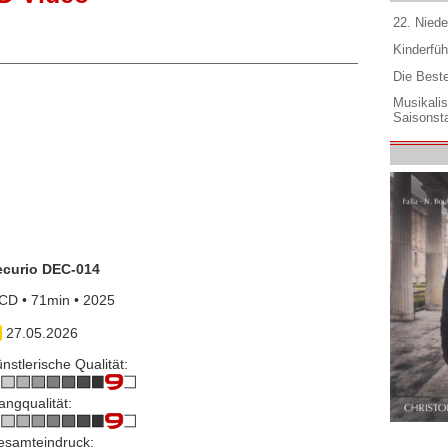
22. Niede
Kinderfüh
Die Best
Musikali
Saisonsta
ecurio DEC-014
CD • 71min • 2025
27.05.2026
nstlerische Qualität:
angqualität:
esamteindruck: