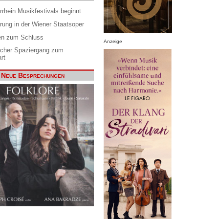
rrhein Musikfestivals beginnt
rung in der Wiener Staatsoper
en zum Schluss
Anzeige
scher Spaziergang zum
rt
Neue Besprechungen