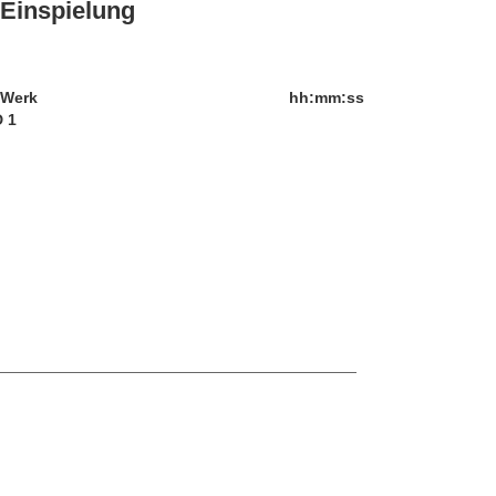
Einspielung
/Werk
hh:mm:ss
 1