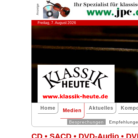
Anzeige
Freitag, 7. August 2026
Home
Aktuelles
Kompo
Medien
Besprechungen
Empfehlung
CD • SACD • DVD-Audio • DV