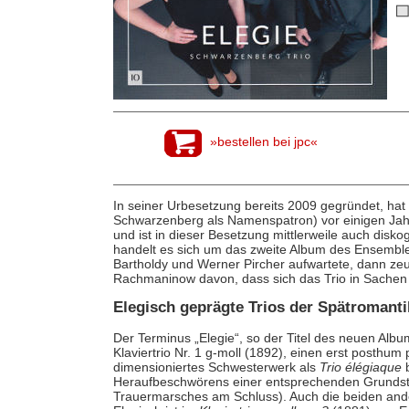
»bestellen bei jpc«
In seiner Urbesetzung bereits 2009 gegründet, ha
Schwarzenberg als Namenspatron) vor einigen Jahr
und ist in dieser Besetzung mittlerweile auch disk
handelt es sich um das zweite Album des Ensemble
Bartholdy und Werner Pircher aufwartete, dann z
Rachmaninow davon, dass sich das Trio in Sachen Rep
Elegisch geprägte Trios der Spätromanti
Der Terminus „Elegie“, so der Titel des neuen Al
Klaviertrio Nr. 1 g-moll (1892), einen erst posthum 
dimensioniertes Schwesterwerk als
Trio élégiaque
b
Heraufbeschwörens einer entsprechenden Grundst
Trauermarsches am Schluss). Auch die beiden and