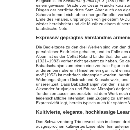
Elegisch ist im
Klaviertrio g-moll op. 3
(1881) von E
einem gewissen Grade von César Francks kurz zuvo
Dingen der herrliche dritte Satz. Aber auch das eig
Scherzo kommt nicht ohne eher gedämpfte, verhal
Ende des Finales, ursprünglich von gelöstem G-D
wieder hereinbricht und die Musik zu einem düster
fatalistische Note.
Expressiv geprägtes Verständnis armen
Die Begleittexte zu den drei Werken sind von den dr
persönlicher Eindrücke gehalten, und im Falle des 
Album ist es der Cellist Roland Lindenthal, der z
(1921–1983) vorher nicht gekannt zu haben. So geh
Babadschanjan zum einen eine zentrale Figur in d
anderen bei näherem Hinsehen ein gar nicht einma
moll
(1952) ist mehrfach eingespielt worden, bere
Widmungsträgern Oistrach und Knuschewizki, und u
unserer Zeit. Dass Babadschanjan von der Trias a
Alexander Arutjunjan und Eduard Mirsojan) derjeni
Tendenzen auseinandersetzte, ist dem Werk noch n
leidenschaftliche Intensität, sein Zugang zu arme
Expressivität legt, bereits typisch auch für späte
Kultivierte, elegante, hochklassige Lesa
Das Schwarzenberg Trio erweist sich in diesen dr
ausgesprochen kultiviertes Ensemble, fein aufein