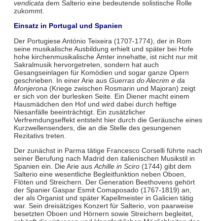
vendicata
dem Salterio eine bedeutende solistische Rolle
zukommt.
Einsatz in Portugal und Spanien
Der Portugiese António Teixeira (1707-1774), der in Rom
seine musikalische Ausbildung erhielt und später bei Hofe
hohe kirchenmusikalische Ämter innehatte, ist nicht nur mit
Sakralmusik hervorgetreten, sondern hat auch
Gesangseinlagen für Komödien und sogar ganze Opern
geschrieben. In einer Arie aus
Guerras do Alecrim e da
Monjerona
(Kriege zwischen Rosmarin und Majoran) zeigt
er sich von der burlesken Seite. Ein Diener macht einem
Hausmädchen den Hof und wird dabei durch heftige
Niesanfälle beeinträchtigt. Ein zusätzlicher
Verfremdungseffekt entsteht hier durch die Geräusche eines
Kurzwellensenders, die an die Stelle des gesungenen
Rezitativs treten.
Der zunächst in Parma tätige Francesco Corselli führte nach
seiner Berufung nach Madrid den italienischen Musikstil in
Spanien ein. Die Arie aus
Achille in Sciro
(1744) gibt dem
Salterio eine wesentliche Begleitfunktion neben Oboen,
Flöten und Streichern. Der Generation Beethovens gehört
der Spanier Gaspar Esmit Comaposado (1767-1819) an,
der als Organist und später Kapellmeister in Galicien tätig
war. Sein dreisätziges Konzert für Salterio, von paarweise
besetzten Oboen und Hörnern sowie Streichern begleitet,