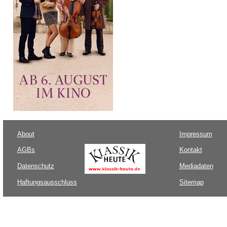
About
Impressum
AGBs
Kontakt
Datenschutz
Mediadaten
Haftungsausschluss
Sitemap