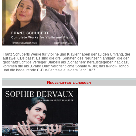
Franz Schuberts Werke für Violine und Klavier haben genau den Umfang, der
auf zwei CDs passt. Es sind die drei Sonaten des Neunzehnjährigen, die der
geschäftstüchtige Verleger Diabelli als „Sonatinen“ herausgegeben hat, dazu
kommen die als „Grand Duo“ veröffentlichte Sonate A-Dur, das h-Moll-Rondo
und die bedeutende C-Dur-Fantasie aus dem Jahr 1827.
Neuveröffentlichungen