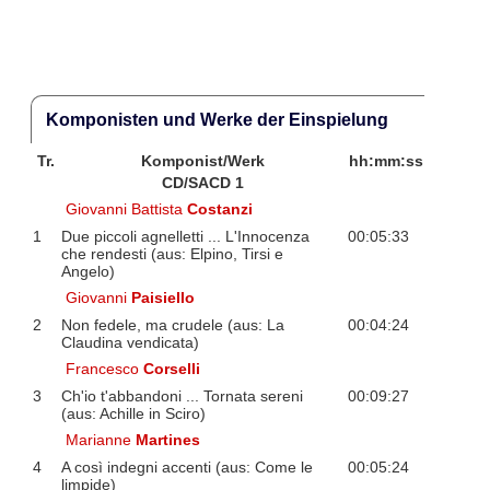
Komponisten und Werke der Einspielung
Tr.
Komponist/Werk
hh:mm:ss
CD/SACD 1
Giovanni Battista
Costanzi
1
Due piccoli agnelletti ... L'Innocenza
00:05:33
che rendesti (aus: Elpino, Tirsi e
Angelo)
Giovanni
Paisiello
2
Non fedele, ma crudele (aus: La
00:04:24
Claudina vendicata)
Francesco
Corselli
3
Ch'io t'abbandoni ... Tornata sereni
00:09:27
(aus: Achille in Sciro)
Marianne
Martines
4
A così indegni accenti (aus: Come le
00:05:24
limpide)