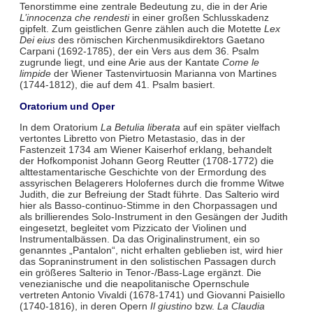
Tenorstimme eine zentrale Bedeutung zu, die in der Arie
L’innocenza che rendesti
in einer großen Schlusskadenz
gipfelt. Zum geistlichen Genre zählen auch die Motette
Lex
Dei eius
des römischen Kirchenmusikdirektors Gaetano
Carpani (1692-1785), der ein Vers aus dem 36. Psalm
zugrunde liegt, und eine Arie aus der Kantate
Come le
limpide
der Wiener Tastenvirtuosin Marianna von Martines
(1744-1812), die auf dem 41. Psalm basiert.
Oratorium und Oper
In dem Oratorium
La Betulia liberata
auf ein später vielfach
vertontes Libretto von Pietro Metastasio, das in der
Fastenzeit 1734 am Wiener Kaiserhof erklang, behandelt
der Hofkomponist Johann Georg Reutter (1708-1772) die
alttestamentarische Geschichte von der Ermordung des
assyrischen Belagerers Holofernes durch die fromme Witwe
Judith, die zur Befreiung der Stadt führte. Das Salterio wird
hier als Basso-continuo-Stimme in den Chorpassagen und
als brillierendes Solo-Instrument in den Gesängen der Judith
eingesetzt, begleitet vom Pizzicato der Violinen und
Instrumentalbässen. Da das Originalinstrument, ein so
genanntes „Pantalon“, nicht erhalten geblieben ist, wird hier
das Sopraninstrument in den solistischen Passagen durch
ein größeres Salterio in Tenor-/Bass-Lage ergänzt. Die
venezianische und die neapolitanische Opernschule
vertreten Antonio Vivaldi (1678-1741) und Giovanni Paisiello
(1740-1816), in deren Opern
Il giustino
bzw.
La Claudia