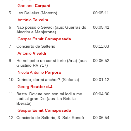
Gaetano
Carpani
5
Lex Dei eius (Motetto)
00:05:11
António
Teixeira
6
Não posso ó Sevadi (aus: Guerras do
00:05:41
Alecrim e Manjerona)
Gaspar
Esmit Comaposada
7
Concierto de Salterio
00:11:03
Antonio
Vivaldi
9
Ho nel petto un cor sì forte (Aria) (aus
00:06:52
Giustino RV 717)
Nicola Antonio
Porpora
10
Dorindo, dormi anchor? (Sinfonia)
00:01:12
Georg
Reutter d.J.
11
Basta. Dovute non son tai lodi a me ...
00:04:30
Lodi al gran Dio (aus: La Betulia
liberata)
Gaspar
Esmit Comaposada
12
Concierto de Salterio, 3. Satz Rondó
00:06:54