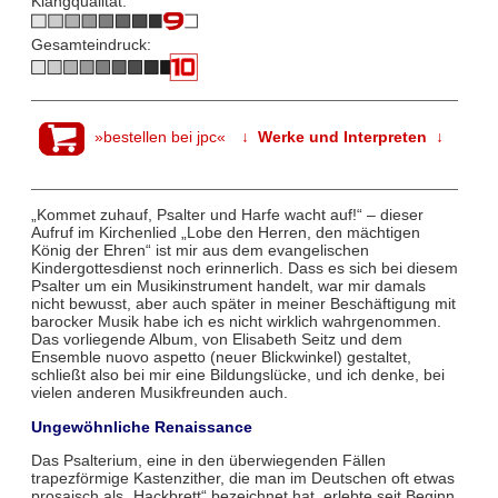
Klangqualität:
Gesamteindruck:
»bestellen bei jpc«
↓ Werke und Interpreten ↓
„Kommet zuhauf, Psalter und Harfe wacht auf!“ – dieser
Aufruf im Kirchenlied „Lobe den Herren, den mächtigen
König der Ehren“ ist mir aus dem evangelischen
Kindergottesdienst noch erinnerlich. Dass es sich bei diesem
Psalter um ein Musikinstrument handelt, war mir damals
nicht bewusst, aber auch später in meiner Beschäftigung mit
barocker Musik habe ich es nicht wirklich wahrgenommen.
Das vorliegende Album, von Elisabeth Seitz und dem
Ensemble nuovo aspetto (neuer Blickwinkel) gestaltet,
schließt also bei mir eine Bildungslücke, und ich denke, bei
vielen anderen Musikfreunden auch.
Ungewöhnliche Renaissance
Das Psalterium, eine in den überwiegenden Fällen
trapezförmige Kastenzither, die man im Deutschen oft etwas
prosaisch als „Hackbrett“ bezeichnet hat, erlebte seit Beginn