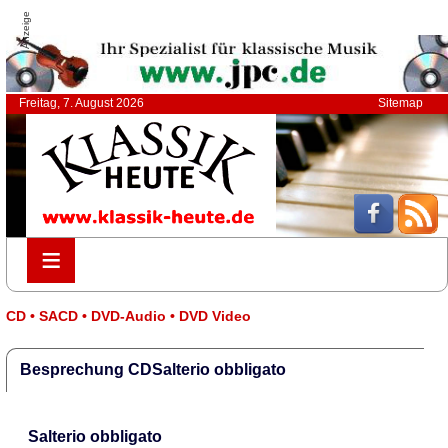
Anzeige
Freitag, 7. August 2026
Sitemap
≡
≡
CD • SACD • DVD-Audio • DVD Video
Besprechung CDSalterio obbligato
Salterio obbligato