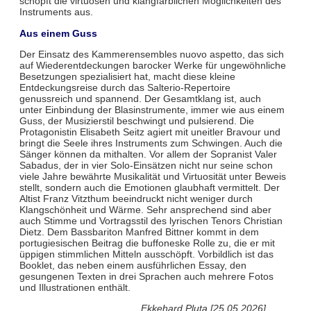
schöpft die virtuosen und klangfarblichen Möglichkeiten des
Instruments aus.
Aus einem Guss
Der Einsatz des Kammerensembles nuovo aspetto, das sich
auf Wiederentdeckungen barocker Werke für ungewöhnliche
Besetzungen spezialisiert hat, macht diese kleine
Entdeckungsreise durch das Salterio-Repertoire
genussreich und spannend. Der Gesamtklang ist, auch
unter Einbindung der Blasinstrumente, immer wie aus einem
Guss, der Musizierstil beschwingt und pulsierend. Die
Protagonistin Elisabeth Seitz agiert mit uneitler Bravour und
bringt die Seele ihres Instruments zum Schwingen. Auch die
Sänger können da mithalten. Vor allem der Sopranist Valer
Sabadus, der in vier Solo-Einsätzen nicht nur seine schon
viele Jahre bewährte Musikalität und Virtuosität unter Beweis
stellt, sondern auch die Emotionen glaubhaft vermittelt. Der
Altist Franz Vitzthum beeindruckt nicht weniger durch
Klangschönheit und Wärme. Sehr ansprechend sind aber
auch Stimme und Vortragsstil des lyrischen Tenors Christian
Dietz. Dem Bassbariton Manfred Bittner kommt in dem
portugiesischen Beitrag die buffoneske Rolle zu, die er mit
üppigen stimmlichen Mitteln ausschöpft. Vorbildlich ist das
Booklet, das neben einem ausführlichen Essay, den
gesungenen Texten in drei Sprachen auch mehrere Fotos
und Illustrationen enthält.
Ekkehard Pluta [25.05.2026]