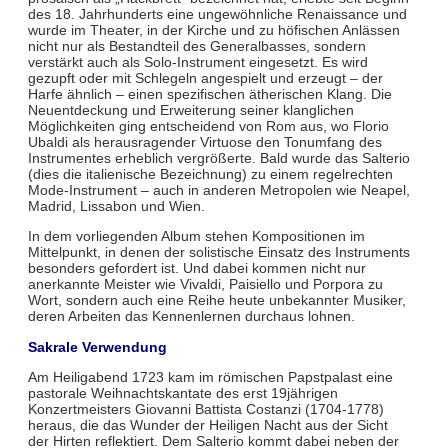
des 18. Jahrhunderts eine ungewöhnliche Renaissance und
wurde im Theater, in der Kirche und zu höfischen Anlässen
nicht nur als Bestandteil des Generalbasses, sondern
verstärkt auch als Solo-Instrument eingesetzt. Es wird
gezupft oder mit Schlegeln angespielt und erzeugt – der
Harfe ähnlich – einen spezifischen ätherischen Klang. Die
Neuentdeckung und Erweiterung seiner klanglichen
Möglichkeiten ging entscheidend von Rom aus, wo Florio
Ubaldi als herausragender Virtuose den Tonumfang des
Instrumentes erheblich vergrößerte. Bald wurde das Salterio
(dies die italienische Bezeichnung) zu einem regelrechten
Mode-Instrument – auch in anderen Metropolen wie Neapel,
Madrid, Lissabon und Wien.
In dem vorliegenden Album stehen Kompositionen im
Mittelpunkt, in denen der solistische Einsatz des Instruments
besonders gefordert ist. Und dabei kommen nicht nur
anerkannte Meister wie Vivaldi, Paisiello und Porpora zu
Wort, sondern auch eine Reihe heute unbekannter Musiker,
deren Arbeiten das Kennenlernen durchaus lohnen.
Sakrale Verwendung
Am Heiligabend 1723 kam im römischen Papstpalast eine
pastorale Weihnachtskantate des erst 19jährigen
Konzertmeisters Giovanni Battista Costanzi (1704-1778)
heraus, die das Wunder der Heiligen Nacht aus der Sicht
der Hirten reflektiert. Dem Salterio kommt dabei neben der