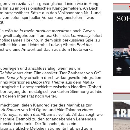
en von rezitativisch-gesanglichen Linien wie in Heng
 hin zu impressionistischen Klanggemälden. An Bach
ion ausgewählter Sätze aus den Violinsonaten Nr. 1 und
on tiefer, spiritueller Versenkung einstellen – was
gt.
l sueño de la razón produce monstruos
nach Goyas
langwelt aufgehoben. Tomasz Golinskis
Luminosity
liefert
empfindsames Hörkino, in dem sich perkussives Spiel zu
elheit hin zum Lichtstrahl. Ludwig Alberts
Feel the
fast wie eine Antwort auf Bach aus dem Heute wirkt.
 überlegen und anschlussfähig, wenn es um
 Rainbow
aus dem Filmklassiker "Der Zauberer von Oz"
 und
Danny Boy
erhalten durch wirkungsvolle Integration
 Ennio Morricones
Deborah's Theme
aus dem Mafia-
e tragische Liebesgeschichte zwischen Noodles (Robert
bertragung der nostalgisch verklärten Stimmung auf die
t deren Intensität noch weiter.
e mächtigen, tiefen Klangregister des Marimbas zur
d
Ai Sansan
von Kei Ogura und Akie Takadas
Home
 Nunoya, runden das Album stilvoll ab. All das zeigt, wie
hochschule Detmold zu den tonangebenden Lehrenden
künstlerisch denkt. Die Tatsache, dass ein
age als übliche Melodieinstrumente hat, wird zum