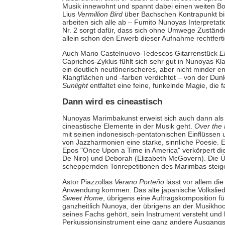
Musik innewohnt und spannt dabei einen weiten Bog
Lius
Vermillion Bird
über Bachschen Kontrapunkt bis
arbeiten sich alle ab – Fumito Nunoyas Interpretat
Nr. 2 sorgt dafür, dass sich ohne Umwege Zustände v
allein schon den Erwerb dieser Aufnahme rechtferti
Auch Mario Castelnuovo-Tedescos Gitarrenstück
E
Caprichos-Zyklus fühlt sich sehr gut in Nunoyas K
ein deutlich neutönerischeres, aber nicht minder 
Klangflächen und -farben verdichtet – von der Dunk
Sunlight
entfaltet eine feine, funkelnde Magie, die 
Dann wird es cineastisch
Nunoyas Marimbakunst erweist sich auch dann als
cineastische Elemente in der Musik geht.
Over the
mit seinen indonesisch-pentatonischen Einflüssen
von Jazzharmonien eine starke, sinnliche Poesie.
Epos "Once Upon a Time in America" verkörpert di
De Niro) und Deborah (Elizabeth McGovern). Die Ü
scheppernden Tonrepetitionen des Marimbas steiger
Astor Piazzollas
Verano Porteño
lässt vor allem di
Anwendung kommen. Das alte japanische Volkslie
Sweet Home
, übrigens eine Auftragskomposition für
ganzheitlich Nunoya, der übrigens an der Musik
seines Fachs gehört, sein Instrument versteht und 
Perkussionsinstrument eine ganz andere Ausgangsl