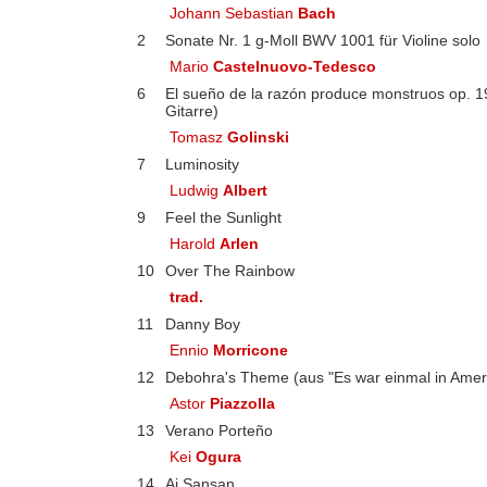
Johann Sebastian
Bach
2
Sonate Nr. 1 g-Moll BWV 1001 für Violine solo
Mario
Castelnuovo-Tedesco
6
El sueño de la razón produce monstruos op. 1
Gitarre)
Tomasz
Golinski
7
Luminosity
Ludwig
Albert
9
Feel the Sunlight
Harold
Arlen
10
Over The Rainbow
trad.
11
Danny Boy
Ennio
Morricone
12
Debohra's Theme (aus "Es war einmal in Amer
Astor
Piazzolla
13
Verano Porteño
Kei
Ogura
14
Ai Sansan