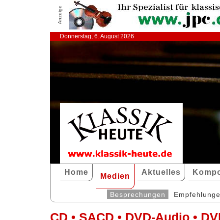
Anzeige
Donnerstag, 6. August 2026
Home
Aktuelles
Kompo
Medien
Besprechungen
Empfehlung
CD • SACD • DVD-Audio • DV