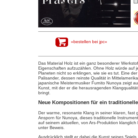
»bestellen bei jpc«
Das Material Holz ist ein ganz besonderer Werksto
Eigenschaften aufzuzählen. Ohne Holz würde auf je
Planeten nicht so erklingen, wie sie es tut. Eine de
Palisander, dessen reinste Qualität in Mittelamer
japanische Meistermusiker Fumito Nunoya zeigt a
Kunst, mit der er die herausragenden Klangqualit
bringt.
Neue Kompositionen für ein traditionell
Der warme, resonante Klang in seiner klaren, fast 
Ansporn für Nunoya, dieses traditionelle Instrument
auf seinem aktuellen, von Ars-Produktion klangli
unter Beweis.
Ausdrücklich stellt er dabei die Kunst seines Spiels