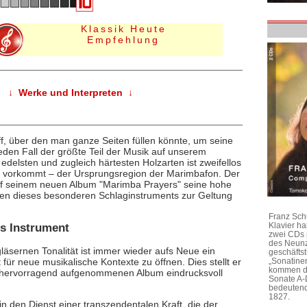
Klassik Heute
Empfehlung
↓ Werke und Interpreten ↓
ff, über den man ganze Seiten füllen könnte, um seine
den Fall der größte Teil der Musik auf unserem
r edelsten und zugleich härtesten Holzarten ist zweifellos
ika vorkommt – der Ursprungsregion der Marimbafon. Der
uf seinem neuen Album "Marimba Prayers" seine hohe
äten dieses besonderen Schlaginstruments zur Geltung
Franz Sch
Klavier h
es Instrument
zwei CDs 
des Neunz
gläsernen Tonalität ist immer wieder aufs Neue ein
geschäftst
 für neue musikalische Kontexte zu öffnen. Dies stellt er
„Sonatine
kommen di
ch hervorragend aufgenommenen Album eindrucksvoll
Sonate A-
bedeutend
1827.
 in den Dienst einer transzendentalen Kraft, die der