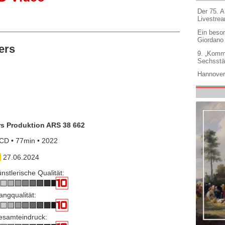
Der 75. 
Livestre
Ein beso
Giordano
ers
9. „Komm
Sechsstä
Hannover
rs Produktion ARS 38 662
CD • 77min • 2022
27.06.2024
nstlerische Qualität:
angqualität:
esamteindruck: