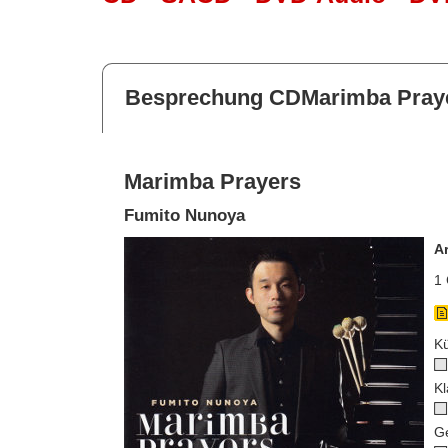
Besprechung CDMarimba Pray
Marimba Prayers
Fumito Nunoya
A
1 
Kü
Kl
G