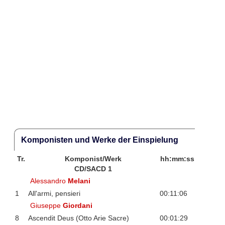
Komponisten und Werke der Einspielung
Tr.
Komponist/Werk
hh:mm:ss
CD/SACD 1
Alessandro
Melani
1
All'armi, pensieri
00:11:06
Giuseppe
Giordani
8
Ascendit Deus (Otto Arie Sacre)
00:01:29