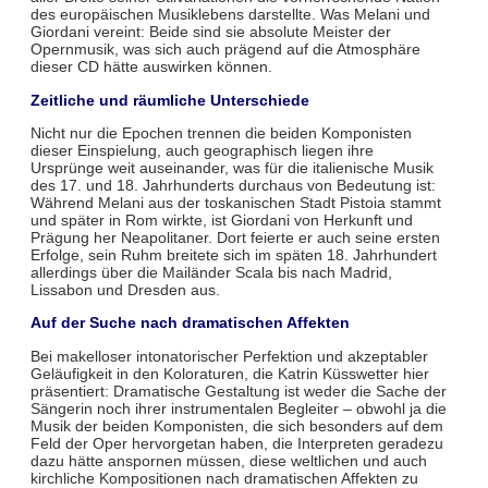
des europäischen Musiklebens darstellte. Was Melani und
Giordani vereint: Beide sind sie absolute Meister der
Opernmusik, was sich auch prägend auf die Atmosphäre
dieser CD hätte auswirken können.
Zeitliche und räumliche Unterschiede
Nicht nur die Epochen trennen die beiden Komponisten
dieser Einspielung, auch geographisch liegen ihre
Ursprünge weit auseinander, was für die italienische Musik
des 17. und 18. Jahrhunderts durchaus von Bedeutung ist:
Während Melani aus der toskanischen Stadt Pistoia stammt
und später in Rom wirkte, ist Giordani von Herkunft und
Prägung her Neapolitaner. Dort feierte er auch seine ersten
Erfolge, sein Ruhm breitete sich im späten 18. Jahrhundert
allerdings über die Mailänder Scala bis nach Madrid,
Lissabon und Dresden aus.
Auf der Suche nach dramatischen Affekten
Bei makelloser intonatorischer Perfektion und akzeptabler
Geläufigkeit in den Koloraturen, die Katrin Küsswetter hier
präsentiert: Dramatische Gestaltung ist weder die Sache der
Sängerin noch ihrer instrumentalen Begleiter – obwohl ja die
Musik der beiden Komponisten, die sich besonders auf dem
Feld der Oper hervorgetan haben, die Interpreten geradezu
dazu hätte anspornen müssen, diese weltlichen und auch
kirchliche Kompositionen nach dramatischen Affekten zu