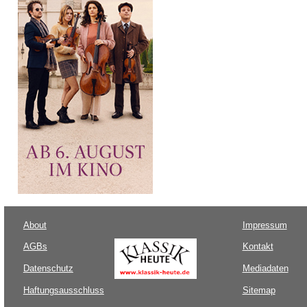
About
Impressum
AGBs
Kontakt
Datenschutz
Mediadaten
Haftungsausschluss
Sitemap