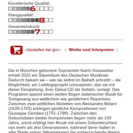
Künstlerische Qualität:
Klangqualität:
Gesamteindruck:
»bestellen bei jpc«
↓ Werke und Interpreten ↓
Die in München geborene Sopranistin Katrin Küsswetter
erhielt 2022 ein Stipendium des Deutschen Musikrats.
Dadurch bekam sie – wie sie selbst im Beiheft schreibt – die
Möglichkeit, ein Lieblingsprojekt umzusetzen, das sie mit
dieser Einspielung, ihrer Debut-CD als Solistin, vorlegt. Das
Programm spannt einen weiten Bogen italienischer Musik für
Sologesang aus weltlichem wie geistlichem Repertoire:
Zwischen zwei weltlichen Motetten von Alessandro Melani
(1639-1703) erklingen geistliche Kompositionen von
Giuseppe Giordani (1751-1798). Zwischen den
Geburtsdaten beider Komponisten liegen mehr als 100
Jahre, somit erklingt hier Musik mit einem Zeitunterschied
von mehr als drei Generationen, während derer Italien in
aller Breite seiner Stilvariationen die vorherrschende Nation