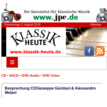
Anzeige
Donnerstag, 6. August 2026
Sitemap
≡
≡
CD • SACD • DVD-Audio • DVD Video
Besprechung CDGiuseppe Giordani & Alessandro
Melani