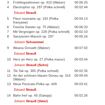
3
Frühlingsstimmen op. 410 (Walzer)
00:06:25
4
Electrophor op. 297 (Polka schnell)
00:02:44
Eduard
Strauß
5
Fleur roumaine op. 192 (Polka
00:04:13
française)
6
Fesche Geister op. 75 (Walzer)
00:06:33
7
Mit Vergnügen op. 228 (Polka schnell)
00:02:10
8
Sarazenen-Marsch op. 297
00:05:16
Johann
Schrammel
9
Weana Gmüath (Walzer)
00:07:02
Eduard
Strauß
10
Herz an Herz op. 27 (Polka mazur)
00:03:44
Johann
Strauß (Sohn)
11
Tik-Tak op. 365 (Polka schnell)
00:02:35
12
An der schönen blauen Donau op. 314
00:09:44
(Walzer)
13
Neue Pizzicato-Polka op. 449
00:03:41
Eduard
Strauß
14
Bahn frei! op. 45 (Galopp)
00:02:26
Johann
Strauß (Vater)