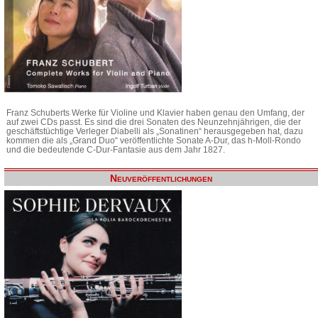
Franz Schuberts Werke für Violine und Klavier haben genau den Umfang, der
auf zwei CDs passt. Es sind die drei Sonaten des Neunzehnjährigen, die der
geschäftstüchtige Verleger Diabelli als „Sonatinen“ herausgegeben hat, dazu
kommen die als „Grand Duo“ veröffentlichte Sonate A-Dur, das h-Moll-Rondo
und die bedeutende C-Dur-Fantasie aus dem Jahr 1827.
Neuveröffentlichungen