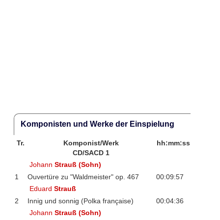
Komponisten und Werke der Einspielung
Tr.
Komponist/Werk
hh:mm:ss
CD/SACD 1
Johann
Strauß (Sohn)
1
Ouvertüre zu "Waldmeister" op. 467
00:09:57
Eduard
Strauß
2
Innig und sonnig (Polka française)
00:04:36
Johann
Strauß (Sohn)