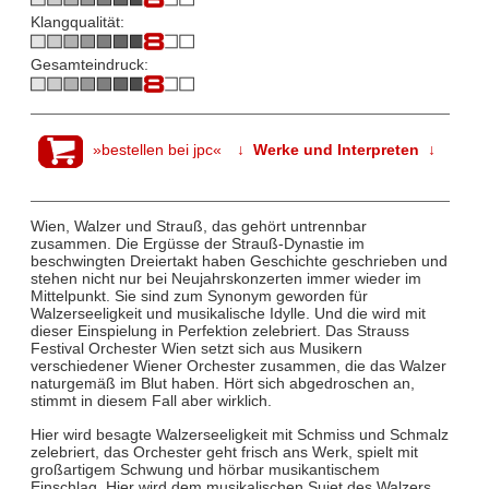
Klangqualität:
Gesamteindruck:
»bestellen bei jpc«
↓ Werke und Interpreten ↓
Wien, Walzer und Strauß, das gehört untrennbar
zusammen. Die Ergüsse der Strauß-Dynastie im
beschwingten Dreiertakt haben Geschichte geschrieben und
stehen nicht nur bei Neujahrskonzerten immer wieder im
Mittelpunkt. Sie sind zum Synonym geworden für
Walzerseeligkeit und musikalische Idylle. Und die wird mit
dieser Einspielung in Perfektion zelebriert. Das Strauss
Festival Orchester Wien setzt sich aus Musikern
verschiedener Wiener Orchester zusammen, die das Walzer
naturgemäß im Blut haben. Hört sich abgedroschen an,
stimmt in diesem Fall aber wirklich.
Hier wird besagte Walzerseeligkeit mit Schmiss und Schmalz
zelebriert, das Orchester geht frisch ans Werk, spielt mit
großartigem Schwung und hörbar musikantischem
Einschlag. Hier wird dem musikalischen Sujet des Walzers