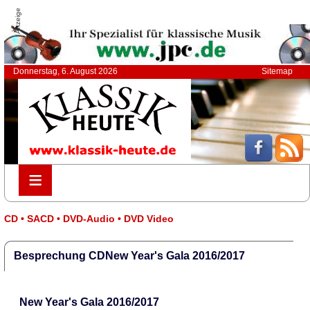
Anzeige
Donnerstag, 6. August 2026
Sitemap
≡
≡
CD • SACD • DVD-Audio • DVD Video
Besprechung CDNew Year's Gala 2016/2017
New Year's Gala 2016/2017