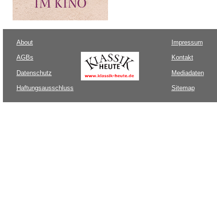
About
Impressum
AGBs
Kontakt
Datenschutz
Mediadaten
Haftungsausschluss
Sitemap