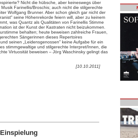
pirierte? Nicht die hübsche, aber keineswegs über
sik Farinellis/Broschis; auch nicht die stilgerechte
ter Wolfgang Brunner. Aber schon gleich gar nicht der
nist" seine Höhenrekorde feiern will, aber zu keinem
mmt, was Quantz als Qualitäten von Farinellis Stimme
ation ist der Kunst der Kastraten nicht beizukommen.
turstimme behalten; heute beweisen zahlreiche Frauen,
ilgerechten Sängerinnen dieses Repertoires
i und seinen „Leidensgenossen" keine Aufgabe für ein
es stimmgewaltige und stilgerechte Interpret/Innen, die
te Virtuosität beweisen – Jörg Waschinsky gelingt das
[10.10.2011]
Einspielung