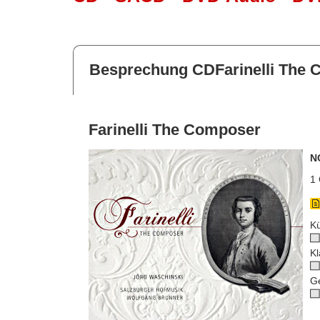
Besprechung CDFarinelli The
Farinelli The Composer
N
1 
Kü
Kl
G