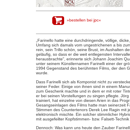
»bestellen bei jpc«
„Farinello hatte eine durchdringende, völlige, dic
Umfang sich damals vom ungestrichenen a bis zum 
rein, sein Trillo schön, seine Brust, im Aushalten 
geläufig, so dass er die weit entlegensten Interval
herausbrachte", erinnerte sich Johann Joachim Qu
unter seinem Künstlernamen Farinelli einer der gr
1994 Gegenstand des berühmten Films, der den G
wurde.
Dass Farinelli sich als Komponist nicht zu verstec
seiner Feder. Einige von ihnen sind in einem Manusk
zum Geschenk machte und in dem er mit roter Tinte
er bei seinen Vorstellungen zu singen pflegte. Jör
trainiert, hat einzelne von diesen Arien in das P
Gesangseinlagen des Films hatte man seinerzeit Fa
Stimmen des Countertenors Derek Lee Ragin mit j
elektronisch mischte. Ein solcher stimmlicher Hybrid 
mit ausgefeilter Kopfstimmen- bzw. Falsett-Techni
Dennoch: Was kann uns heute den Zauber Farinelli