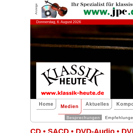
Anzeige
Donnerstag, 6. August 2026
Home
Aktuelles
Kompo
Medien
Besprechungen
Empfehlung
CD • SACD • DVD-Audio • DV