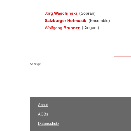
Jörg
Waschinski
(Sopran)
Salzburger Hofmusik
(Ensemble)
Wolfgang
Brunner
(Dirigent)
Anzeige
About
AGBs
Datenschutz