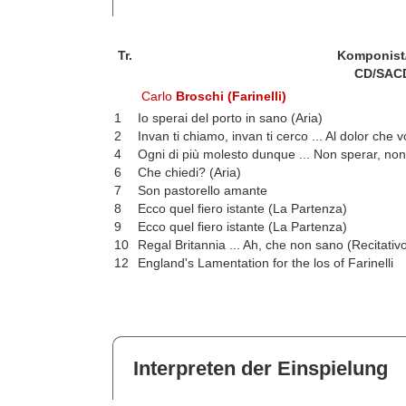
Tr.
Komponist
CD/SAC
Carlo
Broschi (Farinelli)
1
Io sperai del porto in sano (Aria)
2
Invan ti chiamo, invan ti cerco ... Al dolor che 
4
Ogni di più molesto dunque ... Non sperar, non l
6
Che chiedi? (Aria)
7
Son pastorello amante
8
Ecco quel fiero istante (La Partenza)
9
Ecco quel fiero istante (La Partenza)
10
Regal Britannia ... Ah, che non sano (Recitativo
12
England's Lamentation for the los of Farinelli
Interpreten der Einspielung