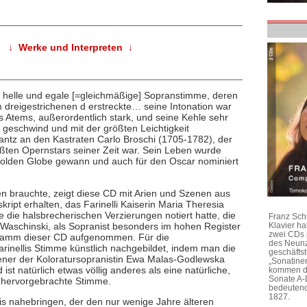
↓ Werke und Interpreten ↓
ke, helle und egale [=gleichmäßige] Sopranstimme, deren
dreigestrichenen d erstreckte… seine Intonation war
des Atems, außerordentlich stark, und seine Kehle sehr
le geschwind und mit der größten Leichtigkeit
antz an den Kastraten Carlo Broschi (1705-1782), der
ößten Opernstars seiner Zeit war. Sein Leben wurde
olden Globe gewann und auch für den Oscar nominiert
ken brauchte, zeigt diese CD mit Arien und Szenen aus
ript erhalten, das Farinelli Kaiserin Maria Theresia
 die halsbrecherischen Verzierungen notiert hatte, die
Franz Sch
g Waschinski, als Sopranist besonders im hohen Register
Klavier h
zwei CDs 
rogramm dieser CD aufgenommen. Für die
des Neunz
rinellis Stimme künstlich nachgebildet, indem man die
geschäftst
ener der Koloratursopranistin Ewa Malas-Godlewska
„Sonatine
ist natürlich etwas völlig anderes als eine natürliche,
kommen di
Sonate A-
k hervorgebrachte Stimme.
bedeutend
1827.
s nahebringen, der den nur wenige Jahre älteren