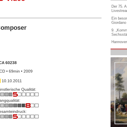
Der 75. 
Livestre
Ein beso
Giordano
 Composer
9. „Komm
Sechsstä
Hannover
CA 60238
CD • 69min • 2009
10.10.2011
nstlerische Qualität:
angqualität:
esamteindruck: