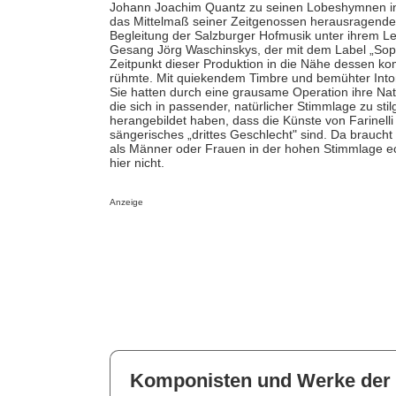
Johann Joachim Quantz zu seinen Lobeshymnen ins
das Mittelmaß seiner Zeitgenossen herausragende Mu
Begleitung der Salzburger Hofmusik unter ihrem Lei
Gesang Jörg Waschinskys, der mit dem Label „Sopra
Zeitpunkt dieser Produktion in die Nähe dessen ko
rühmte. Mit quiekendem Timbre und bemühter Inton
Sie hatten durch eine grausame Operation ihre Na
die sich in passender, natürlicher Stimmlage zu st
herangebildet haben, dass die Künste von Farinell
sängerisches „drittes Geschlecht" sind. Da braucht 
als Männer oder Frauen in der hohen Stimmlage ech
hier nicht.
Anzeige
Komponisten und Werke der 