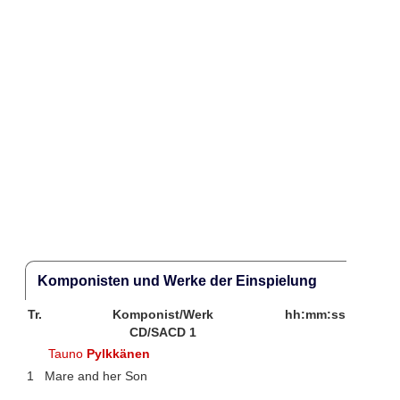
Komponisten und Werke der Einspielung
Tr.
Komponist/Werk
hh:mm:ss
CD/SACD 1
Tauno
Pylkkänen
1
Mare and her Son