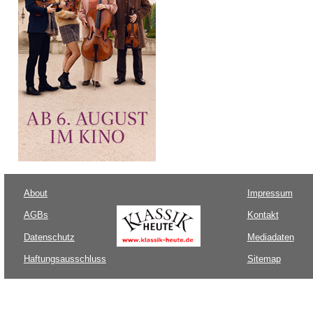
About
Impressum
AGBs
Kontakt
Datenschutz
Mediadaten
Haftungsausschluss
Sitemap