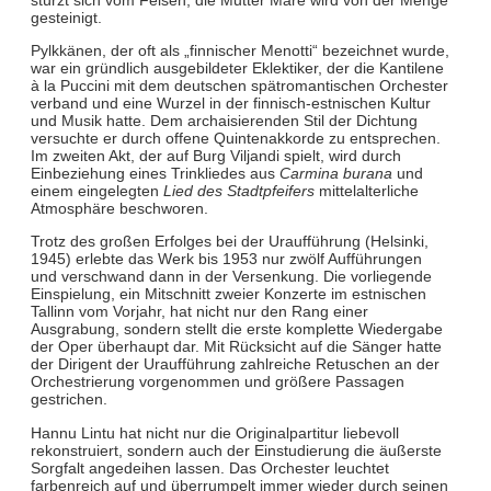
gesteinigt.
Pylkkänen, der oft als „finnischer Menotti“ bezeichnet wurde,
war ein gründlich ausgebildeter Eklektiker, der die Kantilene
à la Puccini mit dem deutschen spätromantischen Orchester
verband und eine Wurzel in der finnisch-estnischen Kultur
und Musik hatte. Dem archaisierenden Stil der Dichtung
versuchte er durch offene Quintenakkorde zu entsprechen.
Im zweiten Akt, der auf Burg Viljandi spielt, wird durch
Einbeziehung eines Trinkliedes aus
Carmina burana
und
einem eingelegten
Lied des Stadtpfeifers
mittelalterliche
Atmosphäre beschworen.
Trotz des großen Erfolges bei der Uraufführung (Helsinki,
1945) erlebte das Werk bis 1953 nur zwölf Aufführungen
und verschwand dann in der Versenkung. Die vorliegende
Einspielung, ein Mitschnitt zweier Konzerte im estnischen
Tallinn vom Vorjahr, hat nicht nur den Rang einer
Ausgrabung, sondern stellt die erste komplette Wiedergabe
der Oper überhaupt dar. Mit Rücksicht auf die Sänger hatte
der Dirigent der Uraufführung zahlreiche Retuschen an der
Orchestrierung vorgenommen und größere Passagen
gestrichen.
Hannu Lintu hat nicht nur die Originalpartitur liebevoll
rekonstruiert, sondern auch der Einstudierung die äußerste
Sorgfalt angedeihen lassen. Das Orchester leuchtet
farbenreich auf und überrumpelt immer wieder durch seinen