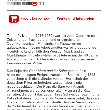
»bestellen bei jpc«
↓ Werke und Interpreten ↓
Tauno Pylkkänen (1918-1980) war mit zehn Opern zu seiner
Zeit einer der fruchtbarsten und erfolgreichsten
Opernkomponisten Finnlands. Im Theatermilieu
aufgewachsen (seine Adoptivmutter war eine bedeutende
Tragödin), fand er früh den Weg zur Musik und zum
Musiktheater. In vielen Fällen arbeitete er mit der 40 Jahre
älteren finnischen Dichterin Aino Kallas zusammen, einer
Freundin seiner Mutter.
Das Sujet der Oper
Mare und ihr Sohn
geht auf ein
historisch belegtes Ereignis zurück. Im Bauernkrieg 1343
versuchten sich die Livländer von der Herrschaft der
deutschen Ritter zu befreien, wurden aber blutig
niedergeschlagen. Der Plan, die Burg von Viljandi
einzunehmen, wurde von einer alten Frau an die Ritter
verraten, die damit das Leben ihres Sohnes zu retten hoffte.
Kallas hat diesen Stoff erst als Novelle verarbeitet, dann als
Drama und zuletzt als Opernlibretto. In ihrer Version kann
der Sohn Imant die Schande des Verrats nicht ertragen und
stürzt sich vom Felsen, die Mutter Mare wird von der Menge