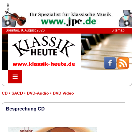
Anzeige
Sonntag, 9. August 2026
Sitemap
≡
≡
CD • SACD • DVD-Audio • DVD Video
Besprechung CD