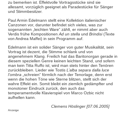
zu bemerken ist. Effektvolle Vortragsstücke sind sie
allesamt, vorzüglich geeignet als Paradestücke für Sänger
und Stimmbesitzer.
Paul Armin Edelmann stellt eine Kollektion italienischer
Canzonen vor, darunter befindet sich vieles, was zur
sogenannten „leichten Ware“ zählt, er nimmt aber auch
Verdis frühe Kompositionen
Ad un stella
und
Brindisi
(Texte
von Andrea Maffei) in sein Programm auf.
Edelmann ist ein solider Sänger von guter Musikalität, sein
Vortrag ist dezent, die Stimme schlank und von
angenehmem Klang. Freilich hat das Baritonorgan gerade in
diesem speziellen Genre keinen leichten Stand, und sofern
man kein Titta Ruffo ist, wird man stets hinter den Tenören
zurückbleiben. Lieder wie Tostis
L’alba separa dalla luce
l’ombra
„schreien“ förmlich nach der Tenorlage, denn erst
wenn die hohen Töne wie Sterne blitzen, stellt sich der
wahre Effekt ein. Somit bleibt ein ziemlich gedämpfter und
monotoner Eindruck zurück, den auch das
temperamentvolle Klavierspiel von Marco Ozbic nicht
aufhellen kann.
Clemens Höslinger [07.06.2005]
Anzeige