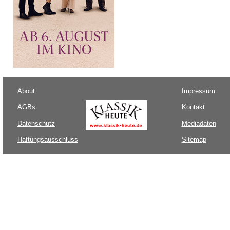
About
Impressum
AGBs
Kontakt
Datenschutz
Mediadaten
Haftungsausschluss
Sitemap