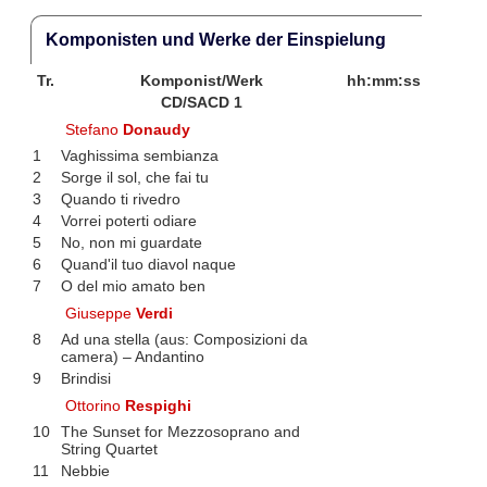
Komponisten und Werke der Einspielung
Tr.
Komponist/Werk
hh:mm:ss
CD/SACD 1
Stefano
Donaudy
1
Vaghissima sembianza
2
Sorge il sol, che fai tu
3
Quando ti rivedro
4
Vorrei poterti odiare
5
No, non mi guardate
6
Quand'il tuo diavol naque
7
O del mio amato ben
Giuseppe
Verdi
8
Ad una stella (aus: Composizioni da
camera) – Andantino
9
Brindisi
Ottorino
Respighi
10
The Sunset for Mezzosoprano and
String Quartet
11
Nebbie