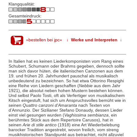
Klangqualität:
Gesamteindruck:
»bestellen bei jpc«
↓ Werke und Interpreten ↓
In Italien hat es keinen Liederkomponisten vom Rang eines
Schubert, Schumann oder Brahms gegeben, dennoch sollte
man sich davor hüten, die italienischen Canzonen aus dem
19. und frühen 20. Jahrhundert pauschal als musikalisch
unbedeutend zu bezeichnen. So hat etwa Ottorino Respighi
eine Reihe von Liedern geschaffen (
Nebbie
aus dem Jahr
1921), die absolut neben hohen Mustern bestehen können.
Und selbst Paolo Tosti, oft als Verfertiger von musikalischem
Kitsch eingestuft, hat sich um Anspruchsvolles bemüht wie in
seinen
Quattro canzoni d‘Amaranta
nach Texten von
d’Annunzio. Der Sizilianer Stefano Donaudy, dessen Lieder
einst viel gesungen wurden (
Vaghissima sembianza
, ein
berühmtes Stück aus dem Repertoire Carusos), hat in
seinen
Arie di stile antico
(1918) eine Art Wiederbelebung
barocker Tradition angestrebt, wovon freilich, vom streng
musikhistorischen Standpunkt aus betrachtet, nicht allzuviel