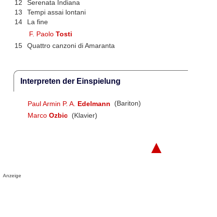
12
Serenata Indiana
13
Tempi assai lontani
14
La fine
F. Paolo
Tosti
15
Quattro canzoni di Amaranta
Interpreten der Einspielung
Paul Armin P. A.
Edelmann
(Bariton)
Marco
Ozbic
(Klavier)
▲
Anzeige