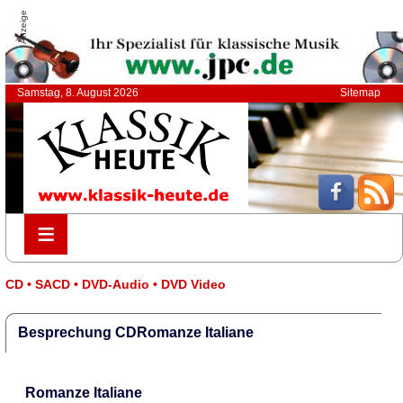
Anzeige
Samstag, 8. August 2026
Sitemap
≡
≡
CD • SACD • DVD-Audio • DVD Video
Besprechung CDRomanze Italiane
Romanze Italiane