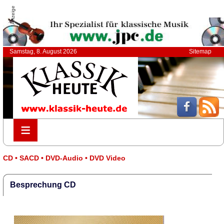
Anzeige
Samstag, 8. August 2026
Sitemap
≡
≡
CD • SACD • DVD-Audio • DVD Video
Besprechung CD