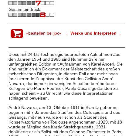
Gesamteindruck:
»bestellen bei jpc«
↓ Werke und Interpreten ↓
Diese mit 24-Bit-Technologie bearbeiteten Aufnahmen aus
den Jahren 1964 und 1965 sind Nummer 27 einer
umfangreichen Edition mit Aufnahmen von Karel Ancerl. Sie
sind natürlich ein Dokument der Meisterschaft des großen
tschechischen Dirigenten, in diesem Fall aber mehr noch
faszinierende Zeugnisse der Kunst des Cellisten André
Navarra, der immer ein wenig im Schatten berühmterer
Kollegen wie Pierre Fournier, Pablo Casals gestanden zu
haben scheint – zu Unrecht, wie diese Interpretationen
schlagend beweisen.
André Navarra, am 13. Oktober 1911 in Biarritz geboren,
begann mit 7 Jahren das Studium des Cellospiels und des
Gesangs, mit neun wurde er schon als Student des
Konservatoriums von Toulouse angenommen. 1929, mit 18
wurde er Mitglied des Kretly Streichquartetts, 1931
debütierte er als Solist mit dem Colonne Orchester in Paris,