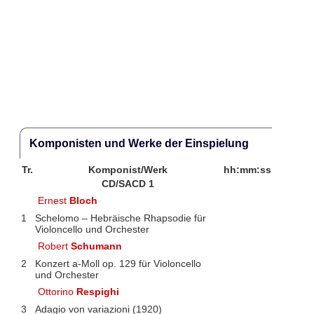
Komponisten und Werke der Einspielung
Tr.
Komponist/Werk
hh:mm:ss
CD/SACD 1
Ernest
Bloch
1
Schelomo – Hebräische Rhapsodie für
Violoncello und Orchester
Robert
Schumann
2
Konzert a-Moll op. 129 für Violoncello
und Orchester
Ottorino
Respighi
3
Adagio von variazioni (1920)