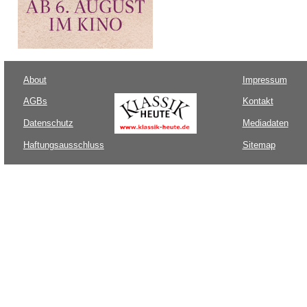
About
Impressum
AGBs
Kontakt
Datenschutz
Mediadaten
Haftungsausschluss
Sitemap