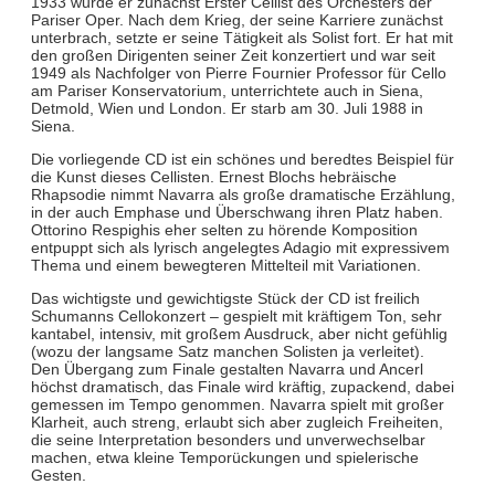
1933 wurde er zunächst Erster Cellist des Orchesters der
Pariser Oper. Nach dem Krieg, der seine Karriere zunächst
unterbrach, setzte er seine Tätigkeit als Solist fort. Er hat mit
den großen Dirigenten seiner Zeit konzertiert und war seit
1949 als Nachfolger von Pierre Fournier Professor für Cello
am Pariser Konservatorium, unterrichtete auch in Siena,
Detmold, Wien und London. Er starb am 30. Juli 1988 in
Siena.
Die vorliegende CD ist ein schönes und beredtes Beispiel für
die Kunst dieses Cellisten. Ernest Blochs hebräische
Rhapsodie nimmt Navarra als große dramatische Erzählung,
in der auch Emphase und Überschwang ihren Platz haben.
Ottorino Respighis eher selten zu hörende Komposition
entpuppt sich als lyrisch angelegtes Adagio mit expressivem
Thema und einem bewegteren Mittelteil mit Variationen.
Das wichtigste und gewichtigste Stück der CD ist freilich
Schumanns Cellokonzert – gespielt mit kräftigem Ton, sehr
kantabel, intensiv, mit großem Ausdruck, aber nicht gefühlig
(wozu der langsame Satz manchen Solisten ja verleitet).
Den Übergang zum Finale gestalten Navarra und Ancerl
höchst dramatisch, das Finale wird kräftig, zupackend, dabei
gemessen im Tempo genommen. Navarra spielt mit großer
Klarheit, auch streng, erlaubt sich aber zugleich Freiheiten,
die seine Interpretation besonders und unverwechselbar
machen, etwa kleine Temporückungen und spielerische
Gesten.