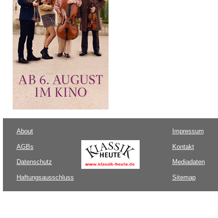
About
Impressum
AGBs
Kontakt
Datenschutz
Mediadaten
Haftungsausschluss
Sitemap