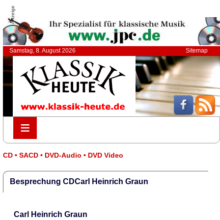
Anzeige
Samstag, 8. August 2026
Sitemap
≡
≡
CD • SACD • DVD-Audio • DVD Video
Besprechung CDCarl Heinrich Graun
Carl Heinrich Graun