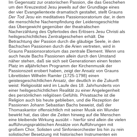
Im Gegensatz zur oratorischen Passion, die das Geschehen
um den Kreuzestod Jesu jeweils auf der Grundlage eines
der vier Evangelientexte dramatisch gestaltet, stellt Grauns
Der Tod Jesu
ein meditatives Passionsoratorium dar, in dem
die menschliche Nachempfindung der Leidensgeschichte
das Übergewicht gegenüber der theatralischen
Nacherzählung des Opfertodes des Erlösers Jesu Christi als
heilsgeschichtliches Zentralgeschehen erhält. Die
Betrachtung der Passion durch die gläubige Seele, in den
Bachschen Passionen durch die Arien vertreten, wird in
Grauns Passionsoratorium das zentrale Element. Wenn uns
auch heute Bachs Passionen allein durch den Umstand
näher stehen, daß sie sich seit Generationen einen festen
Platz im alljährlichen Programm der Kirchenmusik der
Passionszeit erobert haben, zeigt der Ansatz von Grauns
Librettisten Wilhelm Ramler (1725-1798) einen
geistesgeschichtlichen Ansatz, der deutlich in die Zukunft
weist: Religiosität wird im Laufe des 18. Jahrhunderts von
einer heilsgeschichtlichen Realität zu einer Angelegenheit
des persönlichen religiösen Gefühls. Privatsache ist die
Religion auch bis heute geblieben, und die Rezeption der
Passionen Johann Sebastian Bachs beweist, daß der
Thomaskantor offensichtlich mit seiner Musik ein Wunder
bewirkt hat, das über die Zeiten hinweg auf die Menschen
eine bleibende Wirkung ausübt – hierfür sind allein die vielen
aufführungspraktischen Ansätze von Aufführungen mit
großem Chor, Solisten und Sinfonieorchester bis hin zu rein
solistischer Besetzung mit historischen Instrumenten ein