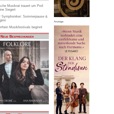
che Musikrat trauert um Prof.
ine Siegert
 Symphoniker: Sommerpause &
ginn
Anzeige
rrhein Musikfestivals beginnt
Neue Besprechungen