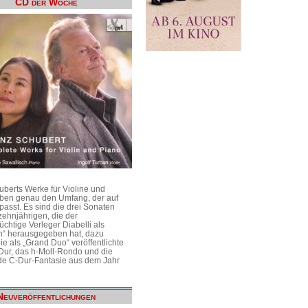
CD der Woche
uberts Werke für Violine und
aben genau den Umfang, der auf
passt. Es sind die drei Sonaten
ehnjährigen, die der
üchtige Verleger Diabelli als
n“ herausgegeben hat, dazu
e als „Grand Duo“ veröffentlichte
Dur, das h-Moll-Rondo und die
e C-Dur-Fantasie aus dem Jahr
Neuveröffentlichungen