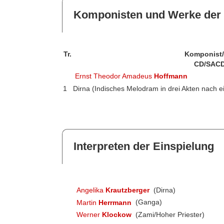
Komponisten und Werke der 
Tr.
Komponist
CD/SACD
Ernst Theodor Amadeus
Hoffmann
1
Dirna (Indisches Melodram in drei Akten nach 
Interpreten der Einspielung
Angelika
Krautzberger
(Dirna)
Martin
Herrmann
(Ganga)
Werner
Klockow
(Zami/Hoher Priester)