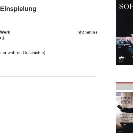
Einspielung
/Werk
hh:mm:ss
 1
einer wahren Geschichte)