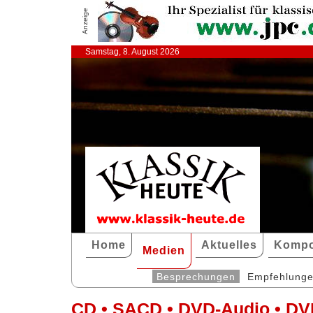
Anzeige
Samstag, 8. August 2026
Home
Aktuelles
Kompo
Medien
Besprechungen
Empfehlung
CD • SACD • DVD-Audio • DV