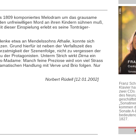
anns 1809 komponiertes Melodram um das grausame
d den unfreiwilligen Mord an ihren Kindern sühnen muß,
t dieser Einspielung erlebt es seine Tonträger-
 denke etwa an Mendelssohns
Athalie
, konnte sich
en. Grund hierfür ist neben der Verfallszeit des
Kurzatmigkeit der Szenenfolge, nicht zu vergessen der
 der Protagonisten. Unterm Strich wirkt
Dirna
ein
s-Madame: Manch feine Preziose wird von viel Strass
 dramatischen Handlung mit Verve und Brio folgen. Nur
Norbert Rüdell [12.01.2002]
Franz Sch
Klavier h
zwei CDs 
des Neunz
geschäftst
„Sonatine
kommen di
Sonate A-
bedeutend
1827.