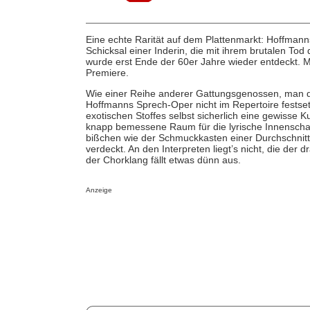
Eine echte Rarität auf dem Plattenmarkt: Hoffm
Schicksal einer Inderin, die mit ihrem brutalen To
wurde erst Ende der 60er Jahre wieder entdeckt. Mi
Premiere.
Wie einer Reihe anderer Gattungsgenossen, man
Hoffmanns Sprech-Oper nicht im Repertoire festsetz
exotischen Stoffes selbst sicherlich eine gewisse 
knapp bemessene Raum für die lyrische Innenschau
bißchen wie der Schmuckkasten einer Durchschnitt
verdeckt. An den Interpreten liegt’s nicht, die der
der Chorklang fällt etwas dünn aus.
Anzeige