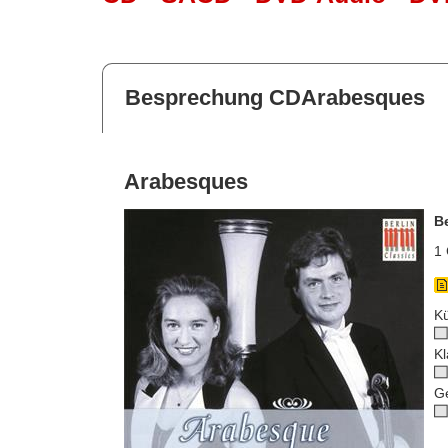
Besprechung CDArabesques
Arabesques
B
1 
Kü
Kl
G