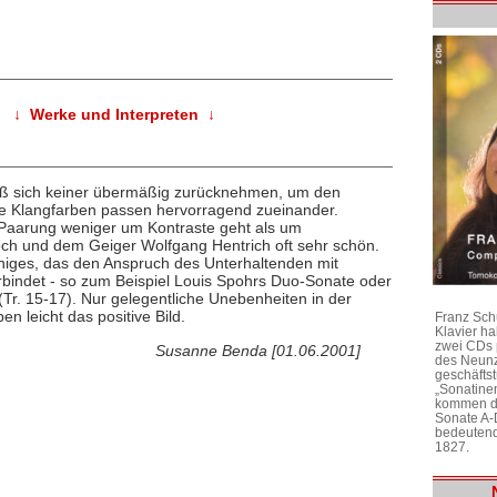
↓ Werke und Interpreten ↓
muß sich keiner übermäßig zurücknehmen, um den
e Klangfarben passen hervorragend zueinander.
 Paarung weniger um Kontraste geht als um
och und dem Geiger Wolfgang Hentrich oft sehr schön.
iniges, das den Anspruch des Unterhaltenden mit
rbindet - so zum Beispiel Louis Spohrs Duo-Sonate oder
Tr. 15-17). Nur gelegentliche Unebenheiten in der
n leicht das positive Bild.
Franz Sch
Klavier h
zwei CDs 
Susanne Benda [01.06.2001]
des Neunz
geschäftst
„Sonatine
kommen di
Sonate A-
bedeutend
1827.