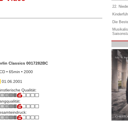
22. Niede
Kinderfüh
Die Best
Musikali
Saisonsta
erlin Classics 0017282BC
CD • 65min • 2000
01.06.2001
nstlerische Qualität:
angqualität:
esamteindruck: