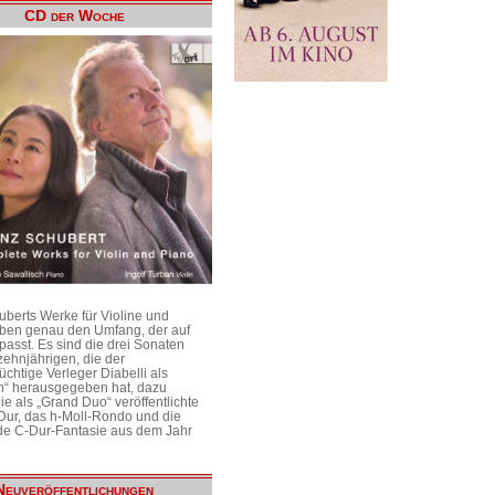
CD der Woche
uberts Werke für Violine und
aben genau den Umfang, der auf
passt. Es sind die drei Sonaten
ehnjährigen, die der
üchtige Verleger Diabelli als
n“ herausgegeben hat, dazu
e als „Grand Duo“ veröffentlichte
Dur, das h-Moll-Rondo und die
e C-Dur-Fantasie aus dem Jahr
Neuveröffentlichungen