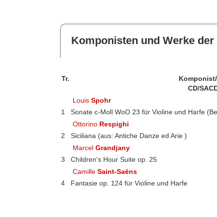
Komponisten und Werke der 
Tr.
Komponist
CD/SACD
Louis
Spohr
1
Sonate c-Moll WoO 23 für Violine und Harfe (B
Ottorino
Respighi
2
Siciliana (aus: Antiche Danze ed Arie )
Marcel
Grandjany
3
Children's Hour Suite op. 25
Camille
Saint-Saëns
4
Fantasie op. 124 für Violine und Harfe