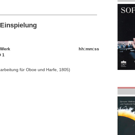
Einspielung
/Werk
hh:mm:ss
 1
earbeitung für Oboe und Harfe, 1805)