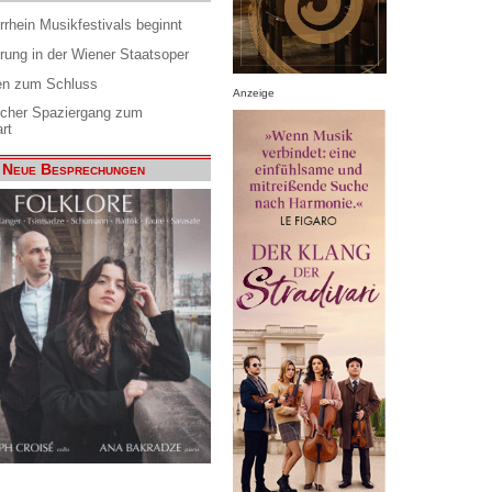
rrhein Musikfestivals beginnt
rung in der Wiener Staatsoper
en zum Schluss
Anzeige
scher Spaziergang zum
rt
Neue Besprechungen