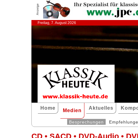
Anzeige
Freitag, 7. August 2026
Home
Aktuelles
Kompo
Medien
Besprechungen
Empfehlung
CD • SACD • DVD-Audio • DV