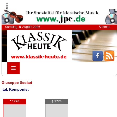
Anzeige
Samstag, 8. August 2026
Sitemap
≡
≡
Giuseppe Scolari
ital. Komponist
* 1720
† 1774