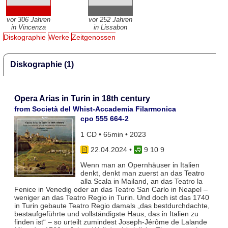
vor 306 Jahren
vor 252 Jahren
in Vincenza
in Lissabon
Diskographie
Werke
Zeitgenossen
Diskographie (1)
Opera Arias in Turin in 18th century
from Società del Whist-Accademia Filarmonica
cpo 555 664-2
1 CD • 65min • 2023
22.04.2024
•
9 10 9
Wenn man an Opernhäuser in Italien
denkt, denkt man zuerst an das Teatro
alla Scala in Mailand, an das Teatro la
Fenice in Venedig oder an das Teatro San Carlo in Neapel –
weniger an das Teatro Regio in Turin. Und doch ist das 1740
in Turin gebaute Teatro Regio damals „das bestdurchdachte,
bestaufgeführte und vollständigste Haus, das in Italien zu
finden ist“ – so urteilt zumindest Joseph-Jérôme de Lalande