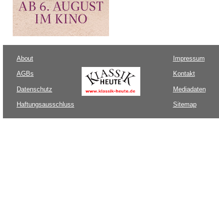
About
Impressum
AGBs
Kontakt
Datenschutz
Mediadaten
Haftungsausschluss
Sitemap