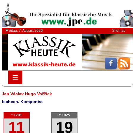
Anzeige
Freitag, 7. August 2026
Sitemap
≡
≡
Jan Václav Hugo Voříšek
tschech. Komponist
* 1791
† 1825
11
19