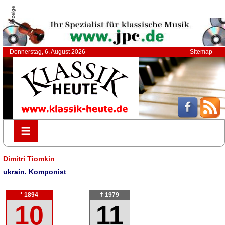
Anzeige
Donnerstag, 6. August 2026
Sitemap
≡
≡
Dimitri Tiomkin
ukrain. Komponist
* 1894
† 1979
10
11