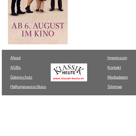
About
Impressum
AGBs
Kontakt
Datenschutz
Mediadaten
Haftungsausschluss
Sitemap