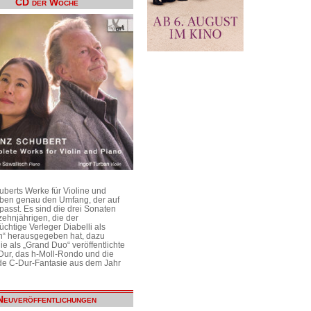
CD der Woche
uberts Werke für Violine und
aben genau den Umfang, der auf
passt. Es sind die drei Sonaten
ehnjährigen, die der
üchtige Verleger Diabelli als
n“ herausgegeben hat, dazu
e als „Grand Duo“ veröffentlichte
Dur, das h-Moll-Rondo und die
e C-Dur-Fantasie aus dem Jahr
Neuveröffentlichungen