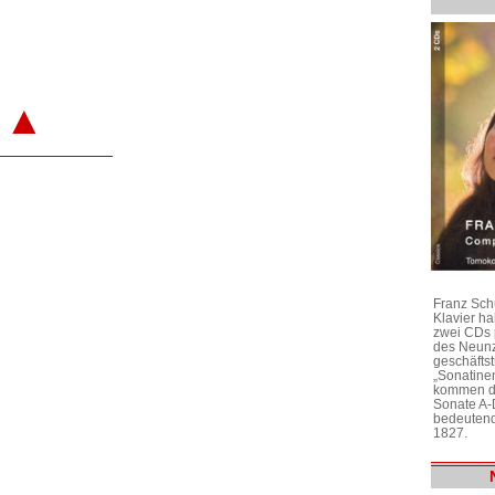
▲
Franz Sch
Klavier h
zwei CDs 
des Neunz
geschäftst
„Sonatine
kommen di
Sonate A-
bedeutend
1827.