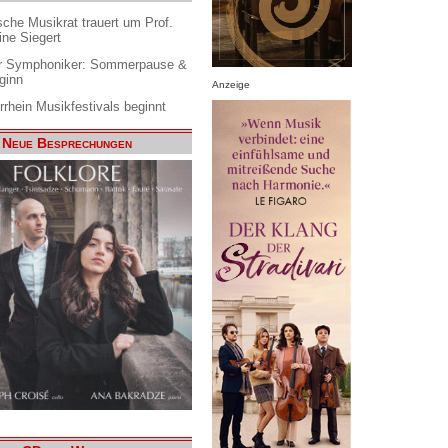
che Musikrat trauert um Prof.
ine Siegert
 Symphoniker: Sommerpause &
ginn
Anzeige
rrhein Musikfestivals beginnt
Neue Besprechungen