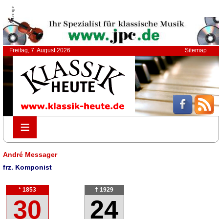
Anzeige
Freitag, 7. August 2026
Sitemap
≡
≡
André Messager
frz. Komponist
* 1853
† 1929
30
24