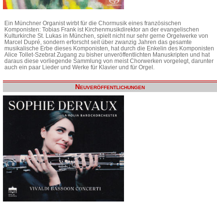
Ein Münchner Organist wirbt für die Chormusik eines französischen
Komponisten: Tobias Frank ist Kirchenmusikdirektor an der evangelischen
Kulturkirche St. Lukas in München, spielt nicht nur sehr gerne Orgelwerke von
Marcel Dupré, sondern erforscht seit über zwanzig Jahren das gesamte
musikalische Erbe dieses Komponisten, hat durch die Enkelin des Komponisten
Alice Tollet-Szebrat Zugang zu bisher unveröffentlichten Manuskripten und hat
daraus diese vorliegende Sammlung von meist Chorwerken vorgelegt, darunter
auch ein paar Lieder und Werke für Klavier und für Orgel.
Neuveröffentlichungen