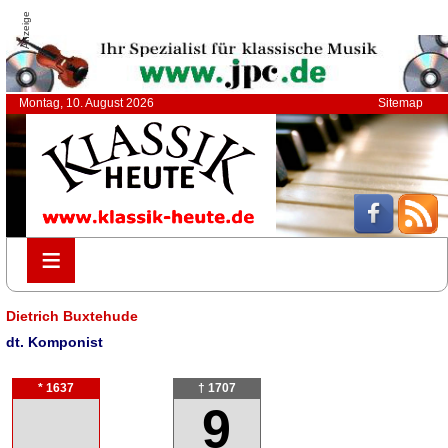
Anzeige
Montag, 10. August 2026
Sitemap
≡
≡
Dietrich Buxtehude
dt. Komponist
* 1637
† 1707
9