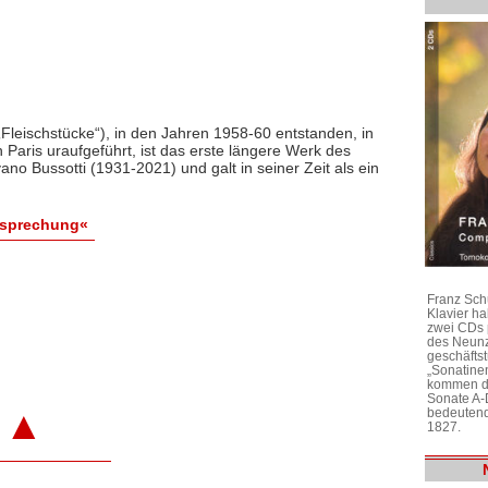
(„Fleischstücke“), in den Jahren 1958-60 entstanden, in
 Paris uraufgeführt, ist das erste längere Werk des
ano Bussotti (1931-2021) und galt in seiner Zeit als ein
esprechung«
Franz Sch
Klavier h
zwei CDs 
des Neunz
geschäftst
„Sonatine
kommen di
Sonate A-
▲
bedeutend
1827.