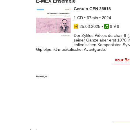
E-MEX Ensemble
Genuin GEN 25918
1 CD • 67min • 2024
25.03.2025
•
9 9 9
Der Zyklus Pièces de chair II 
seiner Gänze aber erst 1970 in
italienischen Komponisten Sylv
Gipfelpunkt musikalischer Avantgarde.
»zur B
Anzeige