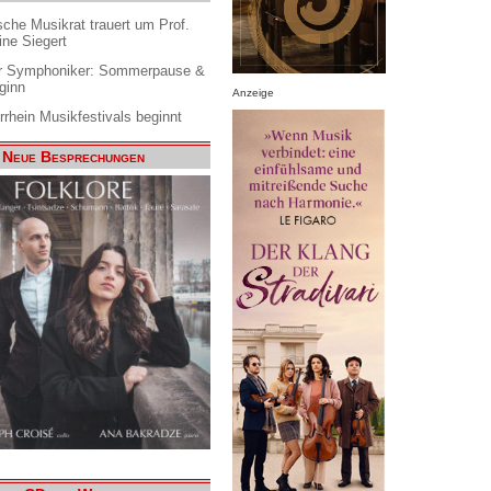
che Musikrat trauert um Prof.
ine Siegert
 Symphoniker: Sommerpause &
ginn
Anzeige
rrhein Musikfestivals beginnt
Neue Besprechungen