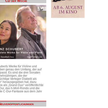
CD der Woche
uberts Werke für Violine und
aben genau den Umfang, der auf
passt. Es sind die drei Sonaten
ehnjährigen, die der
üchtige Verleger Diabelli als
n“ herausgegeben hat, dazu
e als „Grand Duo“ veröffentlichte
Dur, das h-Moll-Rondo und die
e C-Dur-Fantasie aus dem Jahr
Neuveröffentlichungen