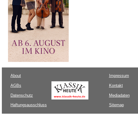
About
Impressum
AGBs
Kontakt
Datenschutz
Mediadaten
Haftungsausschluss
Sitemap