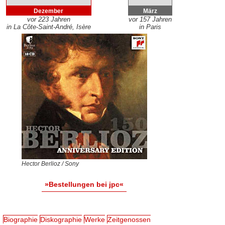
Dezember
März
vor 223 Jahren
vor 157 Jahren
in La Côte-Saint-André, Isère
in Paris
Hector Berlioz / Sony
»Bestellungen bei jpc«
Biographie
Diskographie
Werke
Zeitgenossen