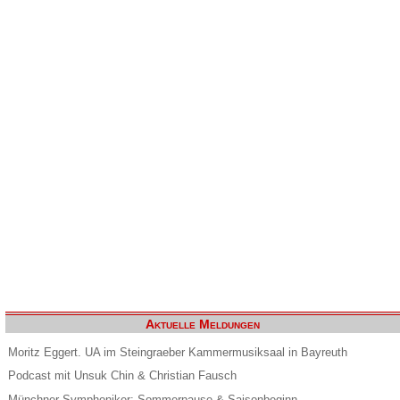
Aktuelle Meldungen
Moritz Eggert. UA im Steingraeber Kammermusiksaal in Bayreuth
Podcast mit Unsuk Chin & Christian Fausch
Münchner Symphoniker: Sommerpause & Saisonbeginn