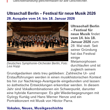
Gleichbehandlung gleichermaßen für alle Geschlechter.
Ultraschall Berlin – Festival für neue Musik 2026
28. Ausgabe vom 14. bis 18. Januar 2026
Ultraschall Berlin
– Festival für
neue Musik
findet
vom 14. bis 18.
Januar 2026
zum
28. Mal statt. Seit
seiner Gründung
hat das Festival
einige
Metamorphosen
Deutsches Symphonie-Orchester Berlin, Foto:
durchlaufen und ist
Lea Hopp
zugleich seinem
Grundgedanken stets treu geblieben: Zahlreiche Ur- und
Erstaufführungen werden in einen musikhistorischen Kontext
bis hin zur Nachkriegs-Avantgarde eingebunden und lassen
so ästhetische Entwicklungen erkennbar werden. In diesem
Jahr sind Vokalkombinationen ein Schwerpunkt, darunter
eine hybride Kammeroper. Es gibt Wiederbegegnungen mit
György Kurtág und Hans Werner Henze und ein
Porträtkonzert mit Musik von Hèctor Parra.
Vokales, Neues, Musikgeschichte