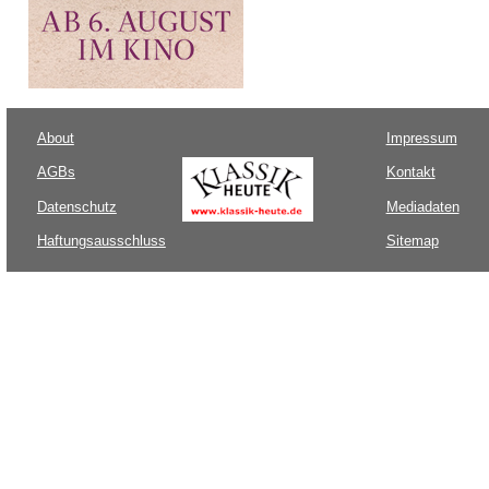
About
Impressum
AGBs
Kontakt
Datenschutz
Mediadaten
Haftungsausschluss
Sitemap