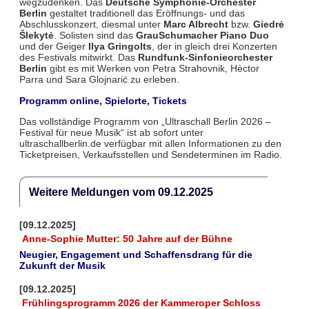
wegzudenken. Das
Deutsche Symphonie-Orchester
Berlin
gestaltet traditionell das Eröffnungs- und das
Abschlusskonzert, diesmal unter
Marc Albrecht
bzw.
Giedrė
Šlekytė
. Solisten sind das
GrauSchumacher Piano Duo
und der Geiger
Ilya Gringolts
, der in gleich drei Konzerten
des Festivals mitwirkt. Das
Rundfunk-Sinfonieorchester
Berlin
gibt es mit Werken von Petra Strahovnik, Hèctor
Parra und Sara Glojnarić zu erleben.
Programm online, Spielorte, Tickets
Das vollständige Programm von „Ultraschall Berlin 2026 –
Festival für neue Musik“ ist ab sofort unter
ultraschallberlin.de verfügbar mit allen Informationen zu den
Ticketpreisen, Verkaufsstellen und Sendeterminen im Radio.
Weitere Meldungen vom 09.12.2025
[09.12.2025]
Anne-Sophie Mutter: 50 Jahre auf der Bühne
Neugier, Engagement und Schaffensdrang für die
Zukunft der Musik
[09.12.2025]
Frühlingsprogramm 2026 der Kammeroper Schloss