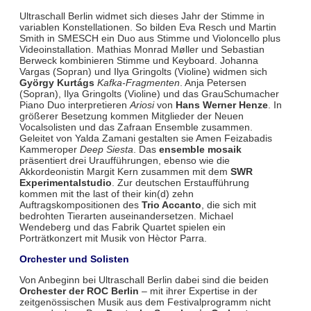
Ultraschall Berlin widmet sich dieses Jahr der Stimme in
variablen Konstellationen. So bilden Eva Resch und Martin
Smith in SMESCH ein Duo aus Stimme und Violoncello plus
Videoinstallation. Mathias Monrad Møller und Sebastian
Berweck kombinieren Stimme und Keyboard. Johanna
Vargas (Sopran) und Ilya Gringolts (Violine) widmen sich
György Kurtágs
Kafka-Fragmenten
. Anja Petersen
(Sopran), Ilya Gringolts (Violine) und das GrauSchumacher
Piano Duo interpretieren
Ariosi
von
Hans Werner Henze
. In
größerer Besetzung kommen Mitglieder der Neuen
Vocalsolisten und das Zafraan Ensemble zusammen.
Geleitet von Yalda Zamani gestalten sie Amen Feizabadis
Kammeroper
Deep Siesta
. Das
ensemble mosaik
präsentiert drei Uraufführungen, ebenso wie die
Akkordeonistin Margit Kern zusammen mit dem
SWR
Experimentalstudio
. Zur deutschen Erstaufführung
kommen mit the last of their kin(d) zehn
Auftragskompositionen des
Trio Accanto
, die sich mit
bedrohten Tierarten auseinandersetzen. Michael
Wendeberg und das Fabrik Quartet spielen ein
Porträtkonzert mit Musik von Hèctor Parra.
Orchester und Solisten
Von Anbeginn bei Ultraschall Berlin dabei sind die beiden
Orchester der ROC Berlin
– mit ihrer Expertise in der
zeitgenössischen Musik aus dem Festivalprogramm nicht