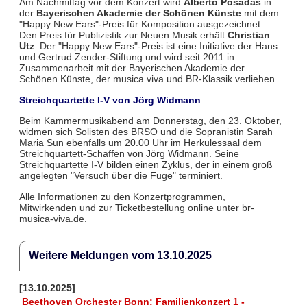
Am Nachmittag vor dem Konzert wird
Alberto Posadas
in
der
Bayerischen Akademie der Schönen Künste
mit dem
"Happy New Ears"-Preis für Komposition ausgezeichnet.
Den Preis für Publizistik zur Neuen Musik erhält
Christian
Utz
. Der "Happy New Ears"-Preis ist eine Initiative der Hans
und Gertrud Zender-Stiftung und wird seit 2011 in
Zusammenarbeit mit der Bayerischen Akademie der
Schönen Künste, der musica viva und BR-Klassik verliehen.
Streichquartette I-V von Jörg Widmann
Beim Kammermusikabend am Donnerstag, den 23. Oktober,
widmen sich Solisten des BRSO und die Sopranistin Sarah
Maria Sun ebenfalls um 20.00 Uhr im Herkulessaal dem
Streichquartett-Schaffen von Jörg Widmann. Seine
Streichquartette I-V bilden einen Zyklus, der in einem groß
angelegten "Versuch über die Fuge" terminiert.
Alle Informationen zu den Konzertprogrammen,
Mitwirkenden und zur Ticketbestellung online unter br-
musica-viva.de.
Weitere Meldungen vom 13.10.2025
[13.10.2025]
Beethoven Orchester Bonn: Familienkonzert 1 -