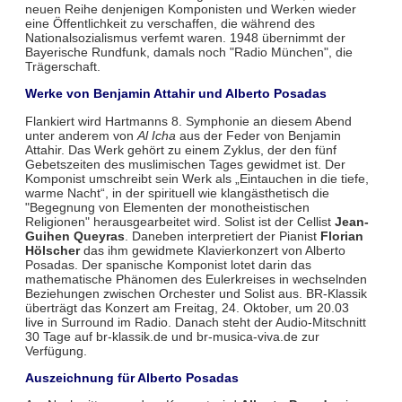
neuen Reihe denjenigen Komponisten und Werken wieder
eine Öffentlichkeit zu verschaffen, die während des
Nationalsozialismus verfemt waren. 1948 übernimmt der
Bayerische Rundfunk, damals noch "Radio München", die
Trägerschaft.
Werke von Benjamin Attahir und Alberto Posadas
Flankiert wird Hartmanns 8. Symphonie an diesem Abend
unter anderem von
Al Icha
aus der Feder von Benjamin
Attahir. Das Werk gehört zu einem Zyklus, der den fünf
Gebetszeiten des muslimischen Tages gewidmet ist. Der
Komponist umschreibt sein Werk als „Eintauchen in die tiefe,
warme Nacht“, in der spirituell wie klangästhetisch die
"Begegnung von Elementen der monotheistischen
Religionen" herausgearbeitet wird. Solist ist der Cellist
Jean-
Guihen Queyras
. Daneben interpretiert der Pianist
Florian
Hölscher
das ihm gewidmete Klavierkonzert von Alberto
Posadas. Der spanische Komponist lotet darin das
mathematische Phänomen des Eulerkreises in wechselnden
Beziehungen zwischen Orchester und Solist aus. BR-Klassik
überträgt das Konzert am Freitag, 24. Oktober, um 20.03
live in Surround im Radio. Danach steht der Audio-Mitschnitt
30 Tage auf br-klassik.de und br-musica-viva.de zur
Verfügung.
Auszeichnung für Alberto Posadas