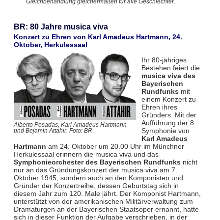
Gleichbehandlung gleichermaßen für alle Geschlechter.
BR: 80 Jahre musica viva
Konzert zu Ehren von Karl Amadeus Hartmann, 24.
Oktober, Herkulessaal
Ihr 80-jähriges
Bestehen feiert die
musica viva des
Bayerischen
Rundfunks
mit
einem Konzert zu
Ehren ihres
Gründers. Mit der
Aufführung der 8.
Alberto Posadas, Karl Amadeus Hartmann
Symphonie von
und Bejamin Attahir. Foto: BR
Karl Amadeus
Hartmann
am 24. Oktober um 20.00 Uhr im Münchner
Herkulessaal erinnern die musica viva und das
Symphonieorchester des Bayerischen Rundfunks
nicht
nur an das Gründungskonzert der musica viva am 7.
Oktober 1945, sondern auch an den Komponisten und
Gründer der Konzertreihe, dessen Geburtstag sich in
diesem Jahr zum 120. Male jährt. Der Komponist Hartmann,
unterstützt von der amerikanischen Militärverwaltung zum
Dramaturgen an der Bayerischen Staatsoper ernannt, hatte
sich in dieser Funktion der Aufgabe verschrieben, in der