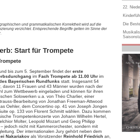
22. Niede
Kinderfüh
Die Best
graphischen und grammatikalischen Korrektheit wird auf die
nzierung verzichtet. Entsprechende Begriffe gelten im Sinne der
Musikali
.
Saisonsta
rb: Start für Trompete
Trompete
und bis zum 5. September findet der
erste
erbsdurchgang
im
Fach Trompete ab 11.00 Uhr
im
 des Bayerischen Rundfunks
statt. Insgesamt 54
, davon 11 Frauen und 43 Männer wurden nach der
l zum Wettbewerb eingeladen und können für ihren
wischen Solowerken u.a. von Théo Charlier, einer
trauss-Bearbeitung von Jonathan Freeman-Attwood
s Oehler, dem Concertino op. 41 von Joseph Jongen
Suite op. 133 von Florent Schmitt wählen. Dazu kommen
sische Trompetenkonzerte von Johann Wilhelm Hertel,
lchior Molter, Leopold Mozart und Geog Philipp
– jedoch nicht mit Kammerorchester, sondern mit
gleitung. Der internationalen Jury gehört neben dem
gei Nakariakov
als Vorsitzender
Reinhold Friedrich
an,