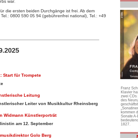
rbs war.
 für die ersten beiden Durchgänge ist frei. Ab dem
t Tel.: 0800 590 05 94 (gebührenfrei national), Tel.: +49
9.2025
 Start für Trompete
te
Franz Sch
Klavier h
stlerische Leitung
zwei CDs 
des Neunz
Künstlerischer Leiter von Musikkultur Rheinsberg
geschäftst
„Sonatine
kommen di
in Widmann Künstlerporträt
Sonate A-
bedeutend
olinistin am 12. September
1827.
musikdirektor Golo Berg