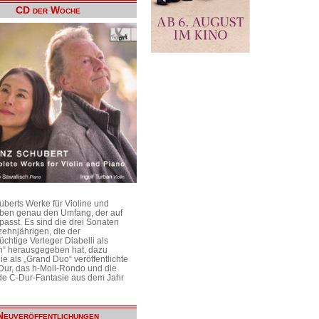
CD der Woche
uberts Werke für Violine und
aben genau den Umfang, der auf
passt. Es sind die drei Sonaten
ehnjährigen, die der
üchtige Verleger Diabelli als
n“ herausgegeben hat, dazu
e als „Grand Duo“ veröffentlichte
Dur, das h-Moll-Rondo und die
e C-Dur-Fantasie aus dem Jahr
Neuveröffentlichungen