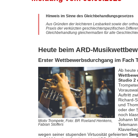
Hinweis im Sinne des Gleichbehandlungsgesetzes
Aus Gründen der leichteren Lesbarkeit sowie der ortho
Praxis der verkürzten geschlechterspezifischen Differe
Gleichbehandlung gleichermaßen für alle Geschlechter
Heute beim ARD-Musikwettbewe
Erster Wettbewerbsdurchgang im Fach 
Ab heute 
Wettbew
Studio 2
Trompeter
Vorauswah
Auftritt z
Richard-S
und Thoma
oder der 
noch klas
Johann Me
Motiv Trompete, Foto: BR Roeland Henkens,
Telemann 
Fabian Stoffers
Klavierbe
wegen seiner stupenden Virtuosität gefeierten
Ser