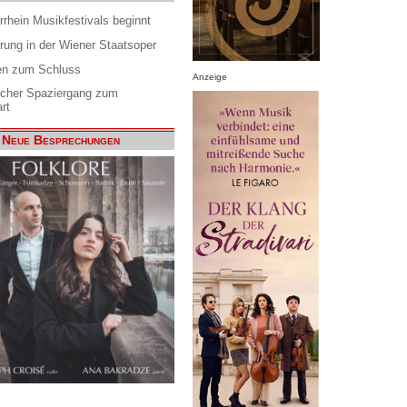
rrhein Musikfestivals beginnt
rung in der Wiener Staatsoper
en zum Schluss
Anzeige
scher Spaziergang zum
rt
Neue Besprechungen