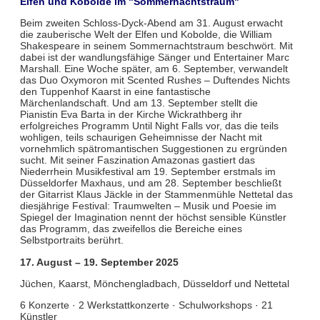
Elfen und Kobolde im "Sommernachtstraum"
Beim zweiten Schloss-Dyck-Abend am 31. August erwacht
die zauberische Welt der Elfen und Kobolde, die William
Shakespeare in seinem Sommernachtstraum beschwört. Mit
dabei ist der wandlungsfähige Sänger und Entertainer Marc
Marshall. Eine Woche später, am 6. September, verwandelt
das Duo Oxymoron mit Scented Rushes – Duftendes Nichts
den Tuppenhof Kaarst in eine fantastische
Märchenlandschaft. Und am 13. September stellt die
Pianistin Eva Barta in der Kirche Wickrathberg ihr
erfolgreiches Programm Until Night Falls vor, das die teils
wohligen, teils schaurigen Geheimnisse der Nacht mit
vornehmlich spätromantischen Suggestionen zu ergründen
sucht. Mit seiner Faszination Amazonas gastiert das
Niederrhein Musikfestival am 19. September erstmals im
Düsseldorfer Maxhaus, und am 28. September beschließt
der Gitarrist Klaus Jäckle in der Stammenmühle Nettetal das
diesjährige Festival: Traumwelten – Musik und Poesie im
Spiegel der Imagination nennt der höchst sensible Künstler
das Programm, das zweifellos die Bereiche eines
Selbstportraits berührt.
17. August – 19. September 2025
Jüchen, Kaarst, Mönchengladbach, Düsseldorf und Nettetal
6 Konzerte · 2 Werkstattkonzerte · Schulworkshops · 21
Künstler