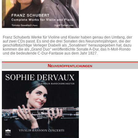
Franz Schuberts Werke für Violine und Klavier haben genau den Umfang, der
auf zwei CDs passt. Es sind die drei Sonaten des Neunzehnjährigen, die der
geschäftstüchtige Verleger Diabelli als „Sonatinen“ herausgegeben hat, dazu
kommen die als „Grand Duo“ veröffentlichte Sonate A-Dur, das h-Moll-Rondo
und die bedeutende C-Dur-Fantasie aus dem Jahr 1827.
Neuveröffentlichungen