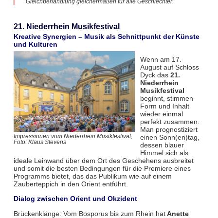
Gleichbehandlung gleichermaßen für alle Geschlechter.
21. Niederrhein Musikfestival
Kreative Synergien – Musik als Schnittpunkt der Künste
und Kulturen
Wenn am 17.
August auf Schloss
Dyck das
21.
Niederrhein
Musikfestival
beginnt, stimmen
Form und Inhalt
wieder einmal
perfekt zusammen.
Man prognostiziert
einen Sonn(en)tag,
Impressionen vom Niederrhein Musikfestival,
Foto: Klaus Stevens
dessen blauer
Himmel sich als
ideale Leinwand über dem Ort des Geschehens ausbreitet
und somit die besten Bedingungen für die Premiere eines
Programms bietet, das das Publikum wie auf einem
Zauberteppich in den Orient entführt.
Dialog zwischen Orient und Okzident
Brückenklänge: Vom Bosporus bis zum Rhein hat
Anette