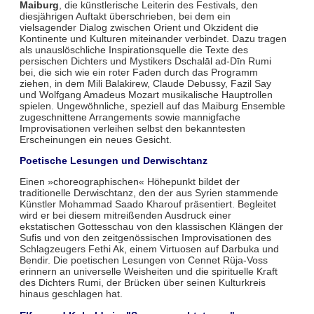
Maiburg
, die künstlerische Leiterin des Festivals, den
diesjährigen Auftakt überschrieben, bei dem ein
vielsagender Dialog zwischen Orient und Okzident die
Kontinente und Kulturen miteinander verbindet. Dazu tragen
als unauslöschliche Inspirationsquelle die Texte des
persischen Dichters und Mystikers Dschalāl ad-Dīn Rumi
bei, die sich wie ein roter Faden durch das Programm
ziehen, in dem Mili Balakirew, Claude Debussy, Fazil Say
und Wolfgang Amadeus Mozart musikalische Hauptrollen
spielen. Ungewöhnliche, speziell auf das Maiburg Ensemble
zugeschnittene Arrangements sowie mannigfache
Improvisationen verleihen selbst den bekanntesten
Erscheinungen ein neues Gesicht.
Poetische Lesungen und Derwischtanz
Einen »choreographischen« Höhepunkt bildet der
traditionelle Derwischtanz, den der aus Syrien stammende
Künstler Mohammad Saado Kharouf präsentiert. Begleitet
wird er bei diesem mitreißenden Ausdruck einer
ekstatischen Gottesschau von den klassischen Klängen der
Sufis und von den zeitgenössischen Improvisationen des
Schlagzeugers Fethi Ak, einem Virtuosen auf Darbuka und
Bendir. Die poetischen Lesungen von Cennet Rüja-Voss
erinnern an universelle Weisheiten und die spirituelle Kraft
des Dichters Rumi, der Brücken über seinen Kulturkreis
hinaus geschlagen hat.