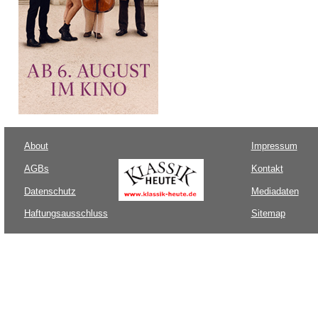
About
Impressum
AGBs
Kontakt
Datenschutz
Mediadaten
Haftungsausschluss
Sitemap