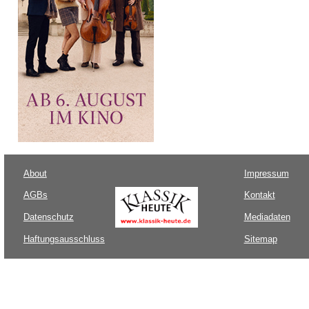
About
Impressum
AGBs
Kontakt
Datenschutz
Mediadaten
Haftungsausschluss
Sitemap