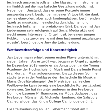
technisch anspruchsvollsten aller klassischen Instrumente
im Hinblick auf die musikalische Gestaltung möglich ist.
Neben dem Umstand, dass er seine Konzerte immer
auswendig spielt, besticht er mit einer Virtuosität, die dank
seines elanvollen, aber auch kontemplativen, berührenden
Spiels zu musikalisch feingliedrig durchdachten und
technisch brillanten Interpretationen führt. Daneben ist Jan
Liebermann sehr erfolgreich auf Social Media aktiv und
weckt neues Interesse für Orgelmusik bei einem jungen
Publikum, das zuvor wenig mit dem Instrument anzufangen
wusste“, begründet die Jury die Entscheidung.
Wettbewerbserfolge und Konzerttätigkeit
Jan Liebermann erhielt seinen ersten Klavierunterricht mit
sieben Jahren. Als er zwölf war, begann er Orgel zu spielen.
Im Dezember 2019 wurde er als Jungstudent in die Young
Academy der Hochschule für Musik und Darstellende Kunst
Frankfurt am Main aufgenommen. Bis zu diesem Sommer
studierte er in der Vorklasse der Hochschule für Musik in
Mainz Orgelliteraturspiel. Der Preisträger zahlreicher
Wettbewerbe kann bereits eine beachtliche Konzerttätigkeit
vorweisen. Sie hat ihn unter anderem in den Freiberger
Dom, die Essener Philharmonie, ins Müpa Budapest, das
Freiburger Münster, St. Michaelis Hamburg, die Salisbury
Cathedral oder das King’s College Cambridge geführt.
Die Preisverleihung an Jan Liebermann findet am 2.