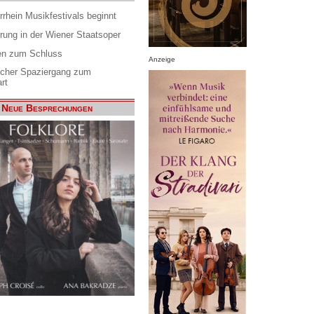
rrhein Musikfestivals beginnt
rung in der Wiener Staatsoper
en zum Schluss
Anzeige
scher Spaziergang zum
rt
Neue Besprechungen