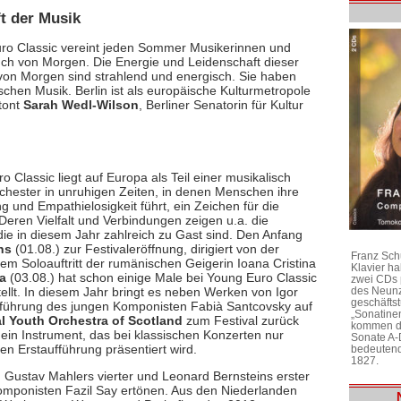
ft der Musik
ro Classic vereint jeden Sommer Musikerinnen und
ch von Morgen. Die Energie und Leidenschaft dieser
 von Morgen sind strahlend und energisch. Sie haben
schen Musik. Berlin ist als europäische Kulturmetropole
etont
Sarah Wedl-Wilson
, Berliner Senatorin für Kultur
Classic liegt auf Europa als Teil einer musikalisch
chester in unruhigen Zeiten, in denen Menschen ihre
und Empathielosigkeit führt, ein Zeichen für die
Deren Vielfalt und Verbindungen zeigen u.a. die
ie in diesem Jahr zahlreich zu Gast sind. Den Anfang
ns
(01.08.) zur Festivaleröffnung, dirigiert von der
Franz Sch
em Soloauftritt der rumänischen Geigerin Ioana Cristina
Klavier h
a
(03.08.) hat schon einige Male bei Young Euro Classic
zwei CDs 
ellt. In diesem Jahr bringt es neben Werken von Igor
des Neunz
geschäftst
ufführung des jungen Komponisten Fabià Santcovsky auf
„Sonatine
l Youth Orchestra of Scotland
zum Festival zurück
kommen di
 ein Instrument, das bei klassischen Konzerten nur
Sonate A-
hen Erstaufführung präsentiert wird.
bedeutend
1827.
n Gustav Mahlers vierter und Leonard Bernsteins erster
omponisten Fazil Say ertönen. Aus den Niederlanden