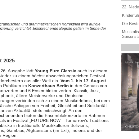
22. Niede
Kinderfüh
Die Best
graphischen und grammatikalischen Korrektheit wird auf die
nzierung verzichtet. Entsprechende Begriffe gelten im Sinne der
Musikali
.
Saisonsta
t 2025
r 26. Ausgabe lädt
Young Euro Classic
auch in diesem
eder zu einem höchst abwechslungsreichen Festival
dorchestern aus aller Welt ein.
Vom 1. bis 17. August
s Publikum im
Konzerthaus Berlin
in den Genuss von
onzerten und 6 Ensemblekonzerten. Klassik, Jazz,
phonik, ältere Meisterwerke und Deutsche
hrungen verbinden sich zu einem Musikerlebnis, bei dem
ische Anliegen von Freiheit, Gleichheit und Solidarität
ganzen Aktualität stets mitschwingt. An den
ochenenden bieten die Ensemblekonzerte im Rahmen
vals im Festival „FUTURE NOW – Tomorrow’s Traditions
blicke in traditionelle Musikkulturen Boliviens,
ns, Gambias, Afghanistans (im Exil), Indiens und der
n Region.