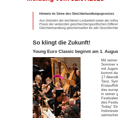
Hinweis im Sinne des Gleichbehandlungsgesetzes
Aus Gründen der leichteren Lesbarkeit sowie der ortho
Praxis der verkürzten geschlechterspezifischen Differe
Gleichbehandlung gleichermaßen für alle Geschlechter
So klingt die Zukunft!
Young Euro Classic beginnt am 1. Augus
Mit seine
Sommer wi
mit Jugen
kommt da
17 Abendk
Tanz, Sym
Erstauffü
das europä
in seiner 
Festivalw
des Festi
Today“ Ein
Indonesie
sámische