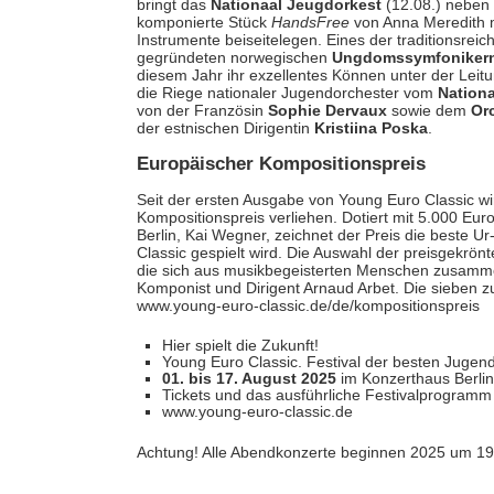
bringt das
Nationaal Jeugdorkest
(12.08.) neben
komponierte Stück
HandsFree
von Anna Meredith mi
Instrumente beiseitelegen. Eines der traditionsrei
gegründeten norwegischen
Ungdomssymfoniker
diesem Jahr ihr exzellentes Können unter der Leit
die Riege nationaler Jugendorchester vom
Nation
von der Französin
Sophie Dervaux
sowie dem
Or
der estnischen Dirigentin
Kristiina Poska
.
Europäischer Kompositionspreis
Seit der ersten Ausgabe von Young Euro Classic w
Kompositionspreis verliehen. Dotiert mit 5.000 E
Berlin, Kai Wegner, zeichnet der Preis die beste U
Classic gespielt wird. Die Auswahl der preisgekrönt
die sich aus musikbegeisterten Menschen zusamme
Komponist und Dirigent Arnaud Arbet. Die sieben z
www.young-euro-classic.de/de/kompositionspreis
Hier spielt die Zukunft!
Young Euro Classic. Festival der besten Jugen
01. bis 17. August 2025
im Konzerthaus Berli
Tickets und das ausführliche Festivalprogramm 
www.young-euro-classic.de
Achtung! Alle Abendkonzerte beginnen 2025 um 19