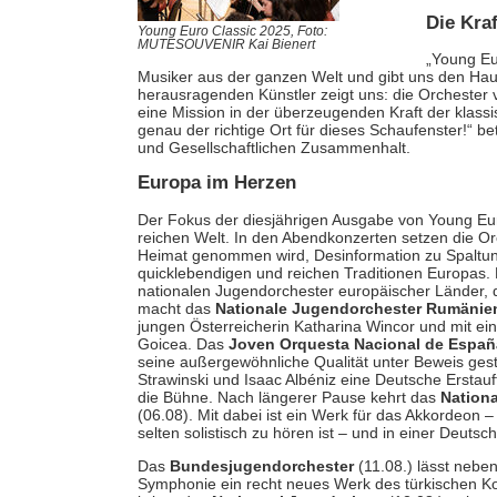
Die Kra
Young Euro Classic 2025, Foto:
MUTESOUVENIR Kai Bienert
„Young Eu
Musiker aus der ganzen Welt und gibt uns den Hau
herausragenden Künstler zeigt uns: die Orchester
eine Mission in der überzeugenden Kraft der klassi
genau der richtige Ort für dieses Schaufenster!“ b
und Gesellschaftlichen Zusammenhalt.
Europa im Herzen
Der Fokus der diesjährigen Ausgabe von Young Euro 
reichen Welt. In den Abendkonzerten setzen die Or
Heimat genommen wird, Desinformation zu Spaltung 
quicklebendigen und reichen Traditionen Europas. 
nationalen Jugendorchester europäischer Länder, d
macht das
Nationale Jugendorchester Rumänie
jungen Österreicherin Katharina Wincor und mit ein
Goicea. Das
Joven Orquesta Nacional de Españ
seine außergewöhnliche Qualität unter Beweis gest
Strawinski und Isaac Albéniz eine Deutsche Ersta
die Bühne. Nach längerer Pause kehrt das
Nationa
(06.08). Mit dabei ist ein Werk für das Akkordeon –
selten solistisch zu hören ist – und in einer Deutsc
Das
Bundesjugendorchester
(11.08.) lässt nebe
Symphonie ein recht neues Werk des türkischen K