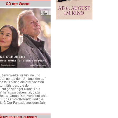
CD der Woche
uberts Werke für Violine und
aben genau den Umfang, der auf
passt. Es sind die drei Sonaten
ehnjährigen, die der
üchtige Verleger Diabelli als
n“ herausgegeben hat, dazu
e als „Grand Duo“ veröffentlichte
Dur, das h-Moll-Rondo und die
e C-Dur-Fantasie aus dem Jahr
Neuveröffentlichungen