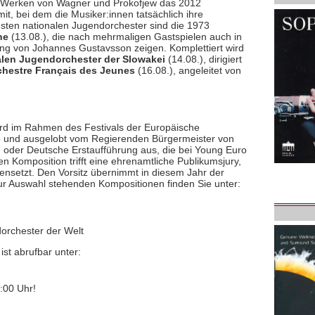
 Werken von Wagner und Prokofjew das 2012
t, bei dem die Musiker:innen tatsächlich ihre
chsten nationalen Jugendorchester sind die 1973
ne
(13.08.), die nach mehrmaligen Gastspielen auch in
ung von Johannes Gustavsson zeigen. Komplettiert wird
alen Jugendorchester der Slowakei
(14.08.), dirigiert
chestre Français des Jeunes
(16.08.), angeleitet von
ird im Rahmen des Festivals der Europäische
uro und ausgelobt vom Regierenden Bürgermeister von
r- oder Deutsche Erstaufführung aus, die bei Young Euro
en Komposition trifft eine ehrenamtliche Publikumsjury,
nsetzt. Den Vorsitz übernimmt in diesem Jahr der
ur Auswahl stehenden Kompositionen finden Sie unter:
dorchester der Welt
n
ist abrufbar unter:
:00 Uhr!