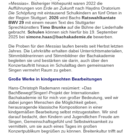
»Messias«. Bisheriger Höhepunkt waren 2022 die
Aufführungen von
Erde an Zukunft
nach Haydns Oratorium
Die Schöpfung
mit eintausend Schulkindern an fünf Orten in
der Region Stuttgart.
2026
wird Bachs
Ratswahlkantate
BWV 29
mit einem neuen Text des Stuttgarter
Sprechkünstlers
Timo Brunke
auf die Bühne der Liederhalle
gebracht.
Schulen
können sich hierfür bis 19. September
2025 bei
simone.haas@bachakademie.de
bewerben.
Die Proben für den
Messias
laufen bereits seit Herbst letzten
Jahres. Die Lehrkräfte erhalten dabei Unterrichtsmaterialien,
Stimmbildnerinnen und Stimmbildner der Bachakademie
begleiten sie und bestärken sie darin, auch über den
Konzertauftritt hinaus im Schulalltag dem gemeinsamen
Singen vermehrt Raum zu geben.
Große Werke in kindgerechten Bearbeitungen
Hans-Christoph Rademann resümiert: »Das
BachBewegt!Singen!-Projekt der Internationalen
Bachakademie ist für mich von großer Bedeutung, weil wir
dabei jungen Menschen die Möglichkeit geben,
herausragende klassische Kompositionen in einer
kindgemäßen Bearbeitung selbst mitzugestalten. Wir sind
darauf bedacht, den Kindern und Jugendlichen Freude am
Singen, Gemeinschaftsgefühl und Selbstwirksamkeit zu
vermitteln, um sie auch eines Tages im großen
Konzertpublikum begrüßen zu können. Breitenkultur trifft auf