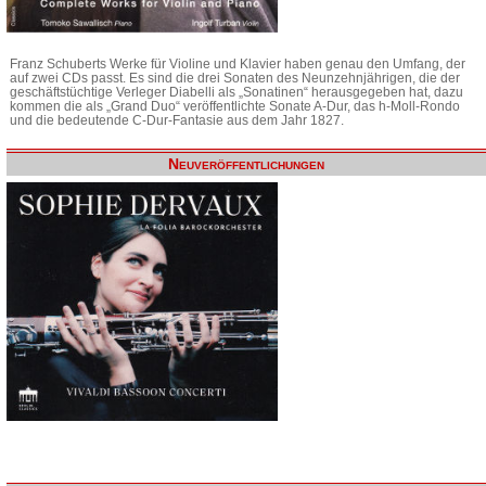
Franz Schuberts Werke für Violine und Klavier haben genau den Umfang, der
auf zwei CDs passt. Es sind die drei Sonaten des Neunzehnjährigen, die der
geschäftstüchtige Verleger Diabelli als „Sonatinen“ herausgegeben hat, dazu
kommen die als „Grand Duo“ veröffentlichte Sonate A-Dur, das h-Moll-Rondo
und die bedeutende C-Dur-Fantasie aus dem Jahr 1827.
Neuveröffentlichungen