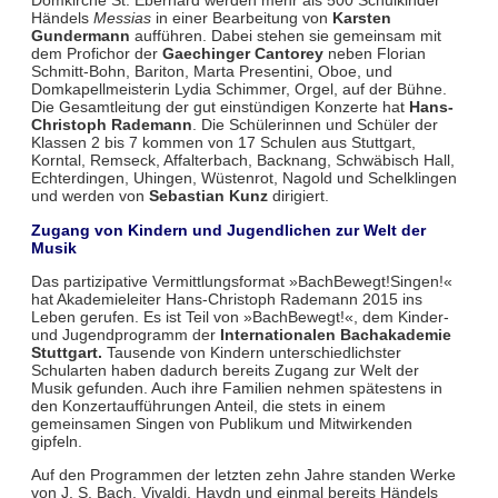
Domkirche St. Eberhard werden mehr als 500 Schulkinder
Händels
Messias
in einer Bearbeitung von
Karsten
Gundermann
aufführen. Dabei stehen sie gemeinsam mit
dem Profichor der
Gaechinger Cantorey
neben Florian
Schmitt-Bohn, Bariton, Marta Presentini, Oboe, und
Domkapellmeisterin Lydia Schimmer, Orgel, auf der Bühne.
Die Gesamtleitung der gut einstündigen Konzerte hat
Hans-
Christoph Rademann
. Die Schülerinnen und Schüler der
Klassen 2 bis 7 kommen von 17 Schulen aus Stuttgart,
Korntal, Remseck, Affalterbach, Backnang, Schwäbisch Hall,
Echterdingen, Uhingen, Wüstenrot, Nagold und Schelklingen
und werden von
Sebastian Kunz
dirigiert.
Zugang von Kindern und Jugendlichen zur Welt der
Musik
Das partizipative Vermittlungsformat »BachBewegt!Singen!«
hat Akademieleiter Hans-Christoph Rademann 2015 ins
Leben gerufen. Es ist Teil von »BachBewegt!«, dem Kinder-
und Jugendprogramm der
Internationalen Bachakademie
Stuttgart.
Tausende von Kindern unterschiedlichster
Schularten haben dadurch bereits Zugang zur Welt der
Musik gefunden. Auch ihre Familien nehmen spätestens in
den Konzertaufführungen Anteil, die stets in einem
gemeinsamen Singen von Publikum und Mitwirkenden
gipfeln.
Auf den Programmen der letzten zehn Jahre standen Werke
von J. S. Bach, Vivaldi, Haydn und einmal bereits Händels