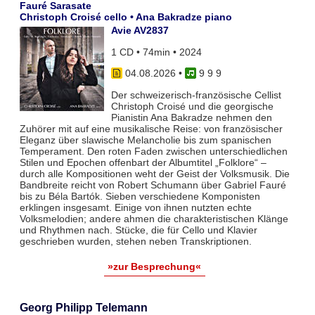
Fauré Sarasate
Christoph Croisé cello • Ana Bakradze piano
Avie AV2837
1 CD • 74min • 2024
04.08.2026
•
9 9 9
Der schweizerisch-französische Cellist
Christoph Croisé und die georgische
Pianistin Ana Bakradze nehmen den
Zuhörer mit auf eine musikalische Reise: von französischer
Eleganz über slawische Melancholie bis zum spanischen
Temperament. Den roten Faden zwischen unterschiedlichen
Stilen und Epochen offenbart der Albumtitel „Folklore“ –
durch alle Kompositionen weht der Geist der Volksmusik. Die
Bandbreite reicht von Robert Schumann über Gabriel Fauré
bis zu Béla Bartók. Sieben verschiedene Komponisten
erklingen insgesamt. Einige von ihnen nutzten echte
Volksmelodien; andere ahmen die charakteristischen Klänge
und Rhythmen nach. Stücke, die für Cello und Klavier
geschrieben wurden, stehen neben Transkriptionen.
»zur Besprechung«
Georg Philipp Telemann