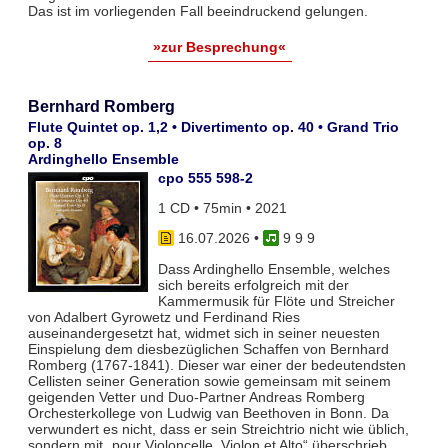
Das ist im vorliegenden Fall beeindruckend gelungen.
»zur Besprechung«
Bernhard Romberg
Flute Quintet op. 1,2 • Divertimento op. 40 • Grand Trio
op. 8
Ardinghello Ensemble
cpo 555 598-2
1 CD • 75min • 2021
16.07.2026
•
9 9 9
Dass Ardinghello Ensemble, welches
sich bereits erfolgreich mit der
Kammermusik für Flöte und Streicher
von Adalbert Gyrowetz und Ferdinand Ries
auseinandergesetzt hat, widmet sich in seiner neuesten
Einspielung dem diesbezüglichen Schaffen von Bernhard
Romberg (1767-1841). Dieser war einer der bedeutendsten
Cellisten seiner Generation sowie gemeinsam mit seinem
geigenden Vetter und Duo-Partner Andreas Romberg
Orchesterkollege von Ludwig van Beethoven in Bonn. Da
verwundert es nicht, dass er sein Streichtrio nicht wie üblich,
sondern mit „pour Violoncelle, Violon et Alto“ überschrieb.