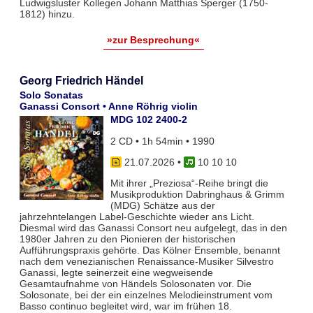
Ludwigsluster Kollegen Johann Matthias Sperger (1750-
1812) hinzu.
»zur Besprechung«
Georg Friedrich Händel
Solo Sonatas
Ganassi Consort • Anne Röhrig violin
MDG 102 2400-2
2 CD • 1h 54min • 1990
21.07.2026
•
10 10 10
Mit ihrer „Preziosa“-Reihe bringt die
Musikproduktion Dabringhaus & Grimm
(MDG) Schätze aus der
jahrzehntelangen Label-Geschichte wieder ans Licht.
Diesmal wird das Ganassi Consort neu aufgelegt, das in den
1980er Jahren zu den Pionieren der historischen
Aufführungspraxis gehörte. Das Kölner Ensemble, benannt
nach dem venezianischen Renaissance-Musiker Silvestro
Ganassi, legte seinerzeit eine wegweisende
Gesamtaufnahme von Händels Solosonaten vor. Die
Solosonate, bei der ein einzelnes Melodieinstrument vom
Basso continuo begleitet wird, war im frühen 18.