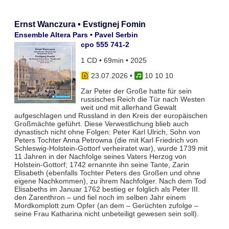
Ernst Wanczura • Evstignej Fomin
Ensemble Altera Pars • Pavel Serbin
cpo 555 741-2
1 CD • 69min • 2025
23.07.2026
•
10 10 10
Zar Peter der Große hatte für sein
russisches Reich die Tür nach Westen
weit und mit allerhand Gewalt
aufgeschlagen und Russland in den Kreis der europäischen
Großmächte geführt. Diese Verwestlichung blieb auch
dynastisch nicht ohne Folgen: Peter Karl Ulrich, Sohn von
Peters Tochter Anna Petrowna (die mit Karl Friedrich von
Schleswig-Holstein-Gottorf verheiratet war), wurde 1739 mit
11 Jahren in der Nachfolge seines Vaters Herzog von
Holstein-Gottorf; 1742 ernannte ihn seine Tante, Zarin
Elisabeth (ebenfalls Tochter Peters des Großen und ohne
eigene Nachkommen), zu ihrem Nachfolger. Nach dem Tod
Elisabeths im Januar 1762 bestieg er folglich als Peter III.
den Zarenthron – und fiel noch im selben Jahr einem
Mordkomplott zum Opfer (an dem – Gerüchten zufolge –
seine Frau Katharina nicht unbeteiligt gewesen sein soll).