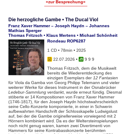
»zur Besprechung«
Die herzogliche Gambe • The Ducal Viol
Franz Xaver Hammer – Joseph Haydn – Johannes
Mathias Sperger
Thomas Fritzsch • Klaus Mertens • Michael Schönheit
Rondeau ROP6287
1 CD • 78min • 2025
22.07.2026
•
9 9 9
Thomas Fritzsch, dem die Musikwelt
bereits die Wiederentdeckung des
einzigen Exemplars der
12 Fantasien
für Viola da Gamba von Georg Philipp Telemann und vieler
weiterer Werke für dieses Instrument in der Osnabrücker
Ledebur-Sammlung
verdankt, wurde erneut fündig. Diesmal
stöberte er 14 Kompositionen von Franz Xaver Hammer
(1746-1817), für den Joseph Haydn höchstwahrscheinlich
seine Cello-Konzerte komponierte, in einer in Schwerin
aufbewahrten Handschrift der Schlosskapelle Ludwigslust
auf, bei der die Gambe originellerweise vorwiegend mit 2
Hörnern kombiniert wird. Da es der Weltersteinspielungen
noch nicht genug waren, kamen zwei Divertimenti von
Hammers für seine Kontrabasskonzerte berühmten