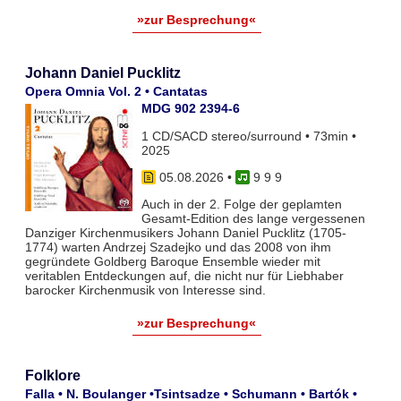
»zur Besprechung«
Johann Daniel Pucklitz
Opera Omnia Vol. 2 • Cantatas
MDG 902 2394-6
1 CD/SACD stereo/surround • 73min •
2025
05.08.2026
•
9 9 9
Auch in der 2. Folge der geplamten
Gesamt-Edition des lange vergessenen
Danziger Kirchenmusikers Johann Daniel Pucklitz (1705-
1774) warten Andrzej Szadejko und das 2008 von ihm
gegründete Goldberg Baroque Ensemble wieder mit
veritablen Entdeckungen auf, die nicht nur für Liebhaber
barocker Kirchenmusik von Interesse sind.
»zur Besprechung«
Folklore
Falla • N. Boulanger •Tsintsadze • Schumann • Bartók •