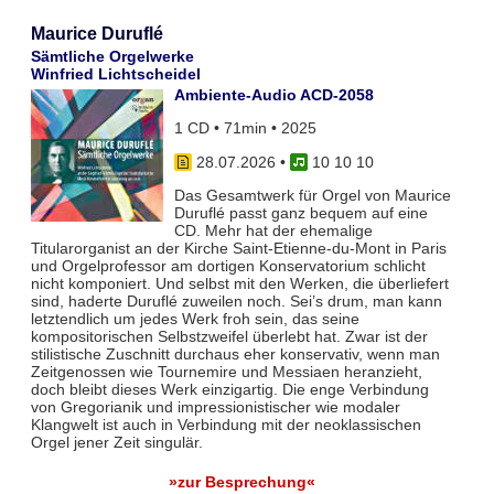
Maurice Duruflé
Sämtliche Orgelwerke
Winfried Lichtscheidel
Ambiente-Audio ACD-2058
1 CD • 71min • 2025
28.07.2026
•
10 10 10
Das Gesamtwerk für Orgel von Maurice
Duruflé passt ganz bequem auf eine
CD. Mehr hat der ehemalige
Titularorganist an der Kirche Saint-Etienne-du-Mont in Paris
und Orgelprofessor am dortigen Konservatorium schlicht
nicht komponiert. Und selbst mit den Werken, die überliefert
sind, haderte Duruflé zuweilen noch. Sei’s drum, man kann
letztendlich um jedes Werk froh sein, das seine
kompositorischen Selbstzweifel überlebt hat. Zwar ist der
stilistische Zuschnitt durchaus eher konservativ, wenn man
Zeitgenossen wie Tournemire und Messiaen heranzieht,
doch bleibt dieses Werk einzigartig. Die enge Verbindung
von Gregorianik und impressionistischer wie modaler
Klangwelt ist auch in Verbindung mit der neoklassischen
Orgel jener Zeit singulär.
»zur Besprechung«