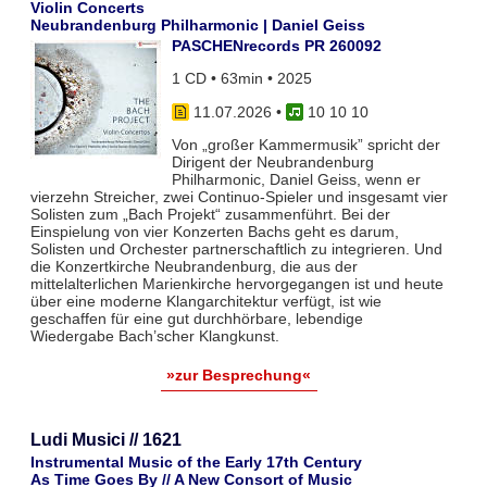
Violin Concerts
Neubrandenburg Philharmonic | Daniel Geiss
PASCHENrecords PR 260092
1 CD • 63min • 2025
11.07.2026
•
10 10 10
Von „großer Kammermusik” spricht der
Dirigent der Neubrandenburg
Philharmonic, Daniel Geiss, wenn er
vierzehn Streicher, zwei Continuo-Spieler und insgesamt vier
Solisten zum „Bach Projekt“ zusammenführt. Bei der
Einspielung von vier Konzerten Bachs geht es darum,
Solisten und Orchester partnerschaftlich zu integrieren. Und
die Konzertkirche Neubrandenburg, die aus der
mittelalterlichen Marienkirche hervorgegangen ist und heute
über eine moderne Klangarchitektur verfügt, ist wie
geschaffen für eine gut durchhörbare, lebendige
Wiedergabe Bach’scher Klangkunst.
»zur Besprechung«
Ludi Musici // 1621
Instrumental Music of the Early 17th Century
As Time Goes By // A New Consort of Music