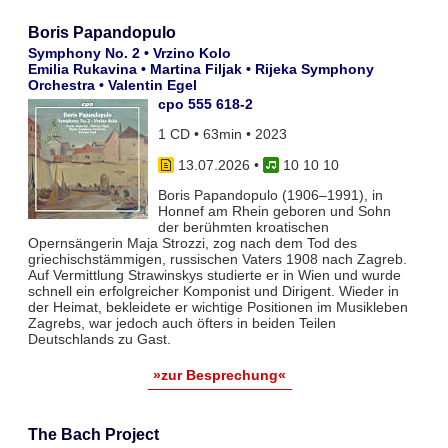
Boris Papandopulo
Symphony No. 2 • Vrzino Kolo
Emilia Rukavina • Martina Filjak • Rijeka Symphony
Orchestra • Valentin Egel
cpo 555 618-2
1 CD • 63min • 2023
13.07.2026
•
10 10 10
Boris Papandopulo (1906–1991), in
Honnef am Rhein geboren und Sohn
der berühmten kroatischen
Opernsängerin Maja Strozzi, zog nach dem Tod des
griechischstämmigen, russischen Vaters 1908 nach Zagreb.
Auf Vermittlung Strawinskys studierte er in Wien und wurde
schnell ein erfolgreicher Komponist und Dirigent. Wieder in
der Heimat, bekleidete er wichtige Positionen im Musikleben
Zagrebs, war jedoch auch öfters in beiden Teilen
Deutschlands zu Gast.
»zur Besprechung«
The Bach Project