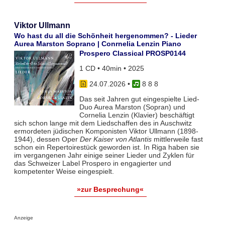
Viktor Ullmann
Wo hast du all die Schönheit hergenommen? - Lieder
Aurea Marston Soprano | Conrnelia Lenzin Piano
Prospero Classical PROSP0144
1 CD • 40min • 2025
24.07.2026
•
8 8 8
Das seit Jahren gut eingespielte Lied-
Duo Aurea Marston (Sopran) und
Cornelia Lenzin (Klavier) beschäftigt
sich schon lange mit dem Liedschaffen des in Auschwitz
ermordeten jüdischen Komponisten Viktor Ullmann (1898-
1944), dessen Oper
Der Kaiser von Atlantis
mittlerweile fast
schon ein Repertoirestück geworden ist. In Riga haben sie
im vergangenen Jahr einige seiner Lieder und Zyklen für
das Schweizer Label Prospero in engagierter und
kompetenter Weise eingespielt.
»zur Besprechung«
Anzeige