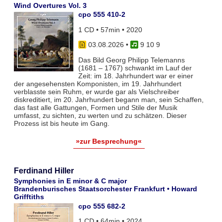
Wind Overtures Vol. 3
cpo 555 410-2
1 CD • 57min • 2020
03.08.2026
•
9 10 9
Das Bild Georg Philipp Telemanns
(1681 – 1767) schwankt im Lauf der
Zeit: im 18. Jahrhundert war er einer
der angesehensten Komponisten, im 19. Jahrhundert
verblasste sein Ruhm, er wurde gar als Vielschreiber
diskreditiert, im 20. Jahrhundert begann man, sein Schaffen,
das fast alle Gattungen, Formen und Stile der Musik
umfasst, zu sichten, zu werten und zu schätzen. Dieser
Prozess ist bis heute im Gang.
»zur Besprechung«
Ferdinand Hiller
Symphonies in E minor & C major
Brandenburisches Staatsorchester Frankfurt • Howard
Grifftiths
cpo 555 682-2
1 CD • 64min • 2024