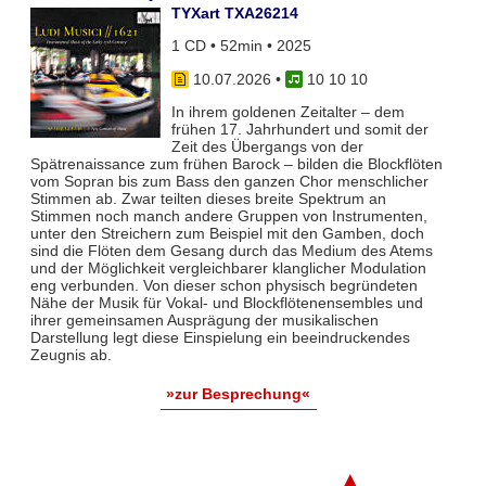
TYXart TXA26214
1 CD • 52min • 2025
10.07.2026
•
10 10 10
In ihrem goldenen Zeitalter – dem
frühen 17. Jahrhundert und somit der
Zeit des Übergangs von der
Spätrenaissance zum frühen Barock – bilden die Blockflöten
vom Sopran bis zum Bass den ganzen Chor menschlicher
Stimmen ab. Zwar teil­ten dieses breite Spektrum an
Stimmen noch manch andere Gruppen von Instrumenten,
unter den Streichern zum Bei­spiel mit den Gamben, doch
sind die Flöten dem Gesang durch das Medium des Atems
und der Möglichkeit vergleich­barer klanglicher Modulation
eng verbunden. Von dieser schon physisch begründeten
Nähe der Musik für Vokal- und Blockflö­tenensembles und
ihrer gemeinsamen Ausprägung der musikalischen
Darstellung legt diese Einspielung ein beeindruckendes
Zeugnis ab.
»zur Besprechung«
▲