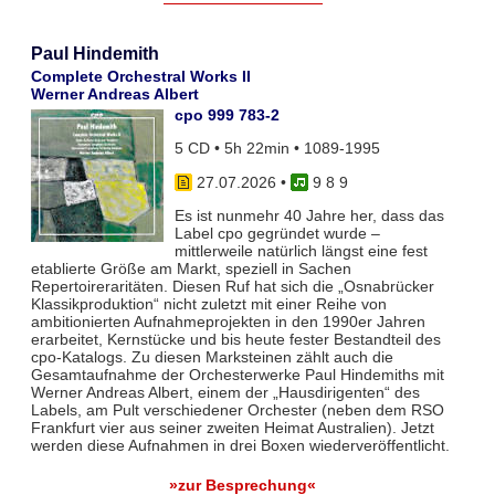
Paul Hindemith
Complete Orchestral Works II
Werner Andreas Albert
cpo 999 783-2
5 CD • 5h 22min • 1089-1995
27.07.2026
•
9 8 9
Es ist nunmehr 40 Jahre her, dass das
Label cpo gegründet wurde –
mittlerweile natürlich längst eine fest
etablierte Größe am Markt, speziell in Sachen
Repertoireraritäten. Diesen Ruf hat sich die „Osnabrücker
Klassikproduktion“ nicht zuletzt mit einer Reihe von
ambitionierten Aufnahmeprojekten in den 1990er Jahren
erarbeitet, Kernstücke und bis heute fester Bestandteil des
cpo-Katalogs. Zu diesen Marksteinen zählt auch die
Gesamtaufnahme der Orchesterwerke Paul Hindemiths mit
Werner Andreas Albert, einem der „Hausdirigenten“ des
Labels, am Pult verschiedener Orchester (neben dem RSO
Frankfurt vier aus seiner zweiten Heimat Australien). Jetzt
werden diese Aufnahmen in drei Boxen wiederveröffentlicht.
»zur Besprechung«