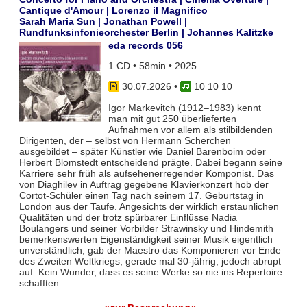
Cantique d'Amour | Lorenzo il Magnifico
Sarah Maria Sun | Jonathan Powell |
Rundfunksinfonieorchester Berlin | Johannes Kalitzke
eda records 056
1 CD • 58min • 2025
30.07.2026
•
10 10 10
Igor Markevitch (1912–1983) kennt
man mit gut 250 überlieferten
Aufnahmen vor allem als stilbildenden
Dirigenten, der – selbst von Hermann Scherchen
ausgebildet – später Künstler wie Daniel Barenboim oder
Herbert Blomstedt entscheidend prägte. Dabei begann seine
Karriere sehr früh als aufsehenerregender Komponist. Das
von Diaghilev in Auftrag gegebene Klavierkonzert hob der
Cortot-Schüler einen Tag nach seinem 17. Geburtstag in
London aus der Taufe. Angesichts der wirklich erstaunlichen
Qualitäten und der trotz spürbarer Einflüsse Nadia
Boulangers und seiner Vorbilder Strawinsky und Hindemith
bemerkenswerten Eigenständigkeit seiner Musik eigentlich
unverständlich, gab der Maestro das Komponieren vor Ende
des Zweiten Weltkriegs, gerade mal 30-jährig, jedoch abrupt
auf. Kein Wunder, dass es seine Werke so nie ins Repertoire
schafften.