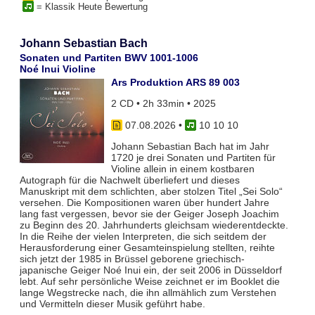
= Klassik Heute Bewertung
Johann Sebastian Bach
Sonaten und Partiten BWV 1001-1006
Noé Inui Violine
Ars Produktion ARS 89 003
2 CD • 2h 33min • 2025
07.08.2026
•
10 10 10
Johann Sebastian Bach hat im Jahr
1720 je drei Sonaten und Partiten für
Violine allein in einem kostbaren
Autograph für die Nachwelt überliefert und dieses
Manuskript mit dem schlichten, aber stolzen Titel „Sei Solo“
versehen. Die Kompositionen waren über hundert Jahre
lang fast vergessen, bevor sie der Geiger Joseph Joachim
zu Beginn des 20. Jahrhunderts gleichsam wiederentdeckte.
In die Reihe der vielen Interpreten, die sich seitdem der
Herausforderung einer Gesamteinspielung stellten, reihte
sich jetzt der 1985 in Brüssel geborene griechisch-
japanische Geiger Noé Inui ein, der seit 2006 in Düsseldorf
lebt. Auf sehr persönliche Weise zeichnet er im Booklet die
lange Wegstrecke nach, die ihn allmählich zum Verstehen
und Vermitteln dieser Musik geführt habe.