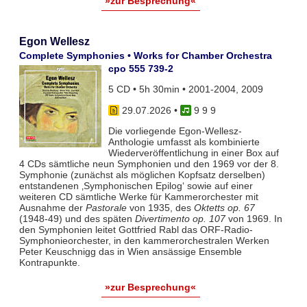
»zur Besprechung«
Egon Wellesz
Complete Symphonies • Works for Chamber Orchestra
cpo 555 739-2
5 CD • 5h 30min • 2001-2004, 2009
29.07.2026
•
9 9 9
Die vorliegende Egon-Wellesz-
Anthologie umfasst als kombinierte
Wiederveröffentlichung in einer Box auf
4 CDs sämtliche neun Symphonien und den 1969 vor der 8.
Symphonie (zunächst als möglichen Kopfsatz derselben)
entstandenen ‚Symphonischen Epilog‘ sowie auf einer
weiteren CD sämtliche Werke für Kammerorchester mit
Ausnahme der
Pastorale
von 1935, des
Oktetts op. 67
(1948-49) und des späten
Divertimento op. 107
von 1969. In
den Symphonien leitet Gottfried Rabl das ORF-Radio-
Symphonieorchester, in den kammerorchestralen Werken
Peter Keuschnigg das in Wien ansässige Ensemble
Kontrapunkte.
»zur Besprechung«