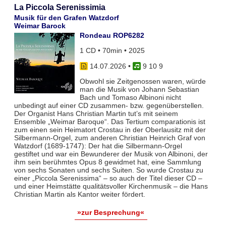
La Piccola Serenissimia
Musik für den Grafen Watzdorf
Weimar Barock
Rondeau ROP6282
1 CD • 70min • 2025
14.07.2026
•
9 10 9
Obwohl sie Zeitgenossen waren, würde
man die Musik von Johann Sebastian
Bach und Tomaso Albinoni nicht
unbedingt auf einer CD zusammen- bzw. gegenüberstellen.
Der Organist Hans Christian Martin tut’s mit seinem
Ensemble „Weimar Baroque“. Das Tertium comparationis ist
zum einen sein Heimatort Crostau in der Oberlausitz mit der
Silbermann-Orgel, zum anderen Christian Heinrich Graf von
Watzdorf (1689-1747): Der hat die Silbermann-Orgel
gestiftet und war ein Bewunderer der Musik von Albinoni, der
ihm sein berühmtes Opus 8 gewidmet hat, eine Sammlung
von sechs Sonaten und sechs Suiten. So wurde Crostau zu
einer „Piccola Serenissima“ – so auch der Titel dieser CD –
und einer Heimstätte qualitätsvoller Kirchenmusik – die Hans
Christian Martin als Kantor weiter fördert.
»zur Besprechung«