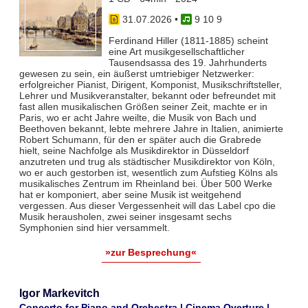
31.07.2026
•
9 10 9
Ferdinand Hiller (1811-1885) scheint
eine Art musikgesellschaftlicher
Tausendsassa des 19. Jahrhunderts
gewesen zu sein, ein äußerst umtriebiger Netzwerker:
erfolgreicher Pianist, Dirigent, Komponist, Musikschriftsteller,
Lehrer und Musikveranstalter, bekannt oder befreundet mit
fast allen musikalischen Größen seiner Zeit, machte er in
Paris, wo er acht Jahre weilte, die Musik von Bach und
Beethoven bekannt, lebte mehrere Jahre in Italien, animierte
Robert Schumann, für den er später auch die Grabrede
hielt, seine Nachfolge als Musikdirektor in Düsseldorf
anzutreten und trug als städtischer Musikdirektor von Köln,
wo er auch gestorben ist, wesentlich zum Aufstieg Kölns als
musikalisches Zentrum im Rheinland bei. Über 500 Werke
hat er komponiert, aber seine Musik ist weitgehend
vergessen. Aus dieser Vergessenheit will das Label cpo die
Musik herausholen, zwei seiner insgesamt sechs
Symphonien sind hier versammelt.
»zur Besprechung«
Igor Markevitch
Concerto for Piano and Orchestra | Cinema Overture |