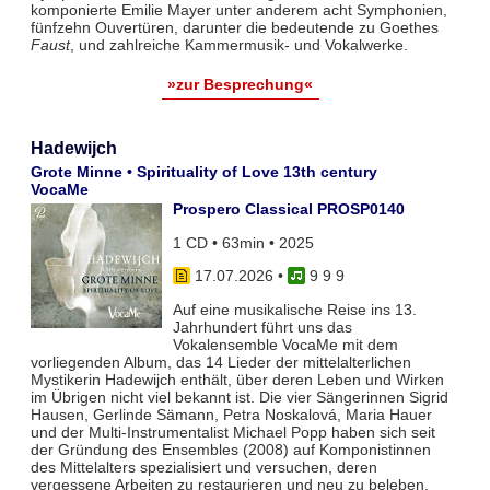
komponierte Emilie Mayer unter anderem acht Symphonien,
fünfzehn Ouvertüren, darunter die bedeutende zu Goethes
Faust
, und zahlreiche Kammermusik- und Vokalwerke.
»zur Besprechung«
Hadewijch
Grote Minne • Spirituality of Love 13th century
VocaMe
Prospero Classical PROSP0140
1 CD • 63min • 2025
17.07.2026
•
9 9 9
Auf eine musikalische Reise ins 13.
Jahrhundert führt uns das
Vokalensemble VocaMe mit dem
vorliegenden Album, das 14 Lieder der mittelalterlichen
Mystikerin Hadewijch enthält, über deren Leben und Wirken
im Übrigen nicht viel bekannt ist. Die vier Sängerinnen Sigrid
Hausen, Gerlinde Sämann, Petra Noskalová, Maria Hauer
und der Multi-Instrumentalist Michael Popp haben sich seit
der Gründung des Ensembles (2008) auf Komponistinnen
des Mittelalters spezialisiert und versuchen, deren
vergessene Arbeiten zu restaurieren und neu zu beleben.