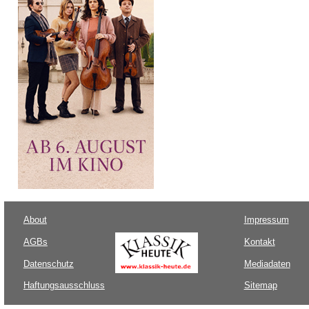
About
Impressum
AGBs
Kontakt
Datenschutz
Mediadaten
Haftungsausschluss
Sitemap