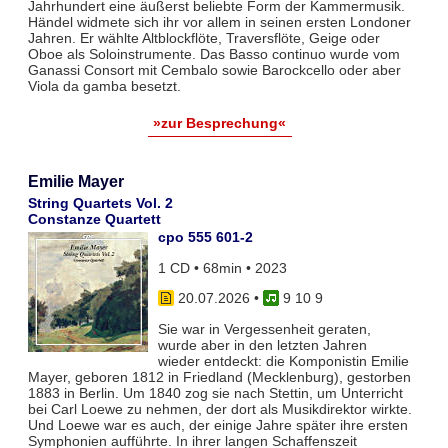
Jahrhundert eine äußerst beliebte Form der Kammermusik.
Händel widmete sich ihr vor allem in seinen ersten Londoner
Jahren. Er wählte Altblockflöte, Traversflöte, Geige oder
Oboe als Soloinstrumente. Das Basso continuo wurde vom
Ganassi Consort mit Cembalo sowie Barockcello oder aber
Viola da gamba besetzt.
»zur Besprechung«
Emilie Mayer
String Quartets Vol. 2
Constanze Quartett
cpo 555 601-2
1 CD • 68min • 2023
20.07.2026
•
9 10 9
Sie war in Vergessenheit geraten,
wurde aber in den letzten Jahren
wieder entdeckt: die Komponistin Emilie
Mayer, geboren 1812 in Friedland (Mecklenburg), gestorben
1883 in Berlin. Um 1840 zog sie nach Stettin, um Unterricht
bei Carl Loewe zu nehmen, der dort als Musikdirektor wirkte.
Und Loewe war es auch, der einige Jahre später ihre ersten
Symphonien aufführte. In ihrer langen Schaffenszeit