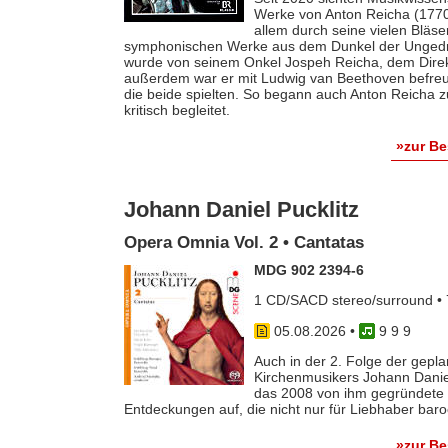
Werke von Anton Reicha (1770-
allem durch seine vielen Bläse
symphonischen Werke aus dem Dunkel der Ungedruc
wurde von seinem Onkel Jospeh Reicha, dem Direkto
außerdem war er mit Ludwig van Beethoven befreun
die beide spielten. So begann auch Anton Reicha
kritisch begleitet.
»zur B
Johann Daniel Pucklitz
Opera Omnia Vol. 2 • Cantatas
MDG 902 2394-6
1 CD/SACD stereo/surround • 
05.08.2026
•
9 9 9
Auch in der 2. Folge der gep
Kirchenmusikers Johann Danie
das 2008 von ihm gegründete 
Entdeckungen auf, die nicht nur für Liebhaber baro
»zur B