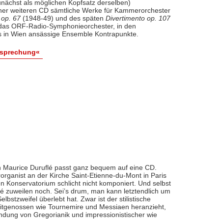
nächst als möglichen Kopfsatz derselben)
iner weiteren CD sämtliche Werke für Kammerorchester
 op. 67
(1948-49) und des späten
Divertimento op. 107
l das ORF-Radio-Symphonieorchester, in den
 in Wien ansässige Ensemble Kontrapunkte.
esprechung«
 Maurice Duruflé passt ganz bequem auf eine CD.
organist an der Kirche Saint-Etienne-du-Mont in Paris
n Konservatorium schlicht nicht komponiert. Und selbst
flé zuweilen noch. Sei’s drum, man kann letztendlich um
bstzweifel überlebt hat. Zwar ist der stilistische
eitgenossen wie Tournemire und Messiaen heranzieht,
indung von Gregorianik und impressionistischer wie