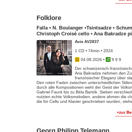
Folklore
Falla • N. Boulanger •Tsintsadze • Schum
Christoph Croisé cello • Ana Bakradze p
Avie AV2837
1 CD • 74min • 2024
04.08.2026
•
9 9 9
Der schweizerisch-französische
Ana Bakradze nehmen den Zuhö
französischer Eleganz über s
Den roten Faden zwischen unterschiedlichen Stilen 
durch alle Kompositionen weht der Geist der Volk
Gabriel Fauré bis zu Béla Bartók. Sieben verschie
nutzten echte Volksmelodien; andere ahmen die ch
die für Cello und Klavier geschrieben wurden, steh
»zur B
Georg Philipp Telemann