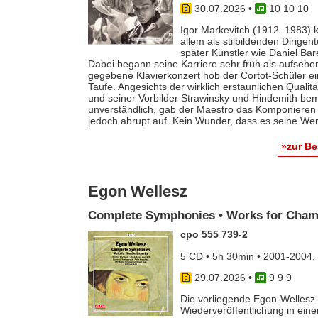
30.07.2026
•
10 10 10
Igor Markevitch (1912–1983) k
allem als stilbildenden Dirige
später Künstler wie Daniel Ba
Dabei begann seine Karriere sehr früh als aufsehe
gegebene Klavierkonzert hob der Cortot-Schüler e
Taufe. Angesichts der wirklich erstaunlichen Qualit
und seiner Vorbilder Strawinsky und Hindemith bem
unverständlich, gab der Maestro das Komponieren 
jedoch abrupt auf. Kein Wunder, dass es seine Werk
»zur B
Egon Wellesz
Complete Symphonies • Works for Cham
cpo 555 739-2
5 CD • 5h 30min • 2001-2004,
29.07.2026
•
9 9 9
Die vorliegende Egon-Wellesz-
Wiederveröffentlichung in ei