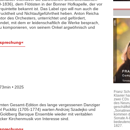
1836), dem Flötisten in der Bonner Hofkapelle, der vor
rquintette bekannt ist. Das Label cpo will nun auch die
ktheit und Nichtaufgeführtheit heben. Anton Reicha
r des Orchesters, unterrichtet und gefördert,
det, mit dem er leidenschaftlich die Werke besprach,
 zu komponieren, von seinem Onkel argwöhnisch und
esprechung«
73min • 2025
Franz Sch
Klavier h
zwei CDs 
des Neunz
lamten Gesamt-Edition des lange vergessenen Danziger
geschäftst
l Pucklitz (1705-1774) warten Andrzej Szadejko und
„Sonatine
Goldberg Baroque Ensemble wieder mit veritablen
kommen di
Sonate A-
cker Kirchenmusik von Interesse sind.
bedeutend
1827.
esprechung«