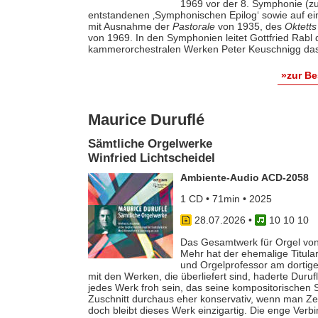
1969 vor der 8. Symphonie (zu
entstandenen ‚Symphonischen Epilog‘ sowie auf e
mit Ausnahme der
Pastorale
von 1935, des
Oktetts
von 1969. In den Symphonien leitet Gottfried Rab
kammerorchestralen Werken Peter Keuschnigg das
»zur B
Maurice Duruflé
Sämtliche Orgelwerke
Winfried Lichtscheidel
Ambiente-Audio ACD-2058
1 CD • 71min • 2025
28.07.2026
•
10 10 10
Das Gesamtwerk für Orgel von
Mehr hat der ehemalige Titular
und Orgelprofessor am dortige
mit den Werken, die überliefert sind, haderte Duru
jedes Werk froh sein, das seine kompositorischen Sel
Zuschnitt durchaus eher konservativ, wenn man Z
doch bleibt dieses Werk einzigartig. Die enge Verb