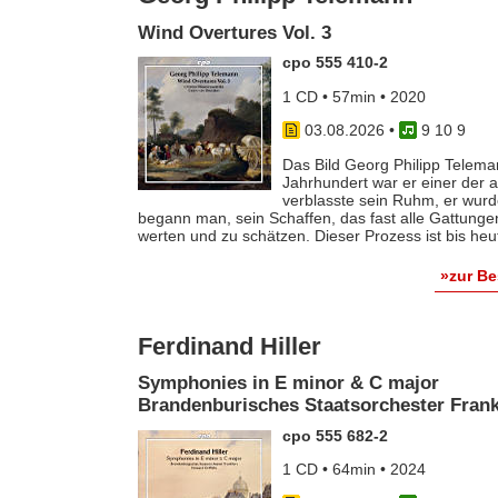
Wind Overtures Vol. 3
cpo 555 410-2
1 CD • 57min • 2020
03.08.2026
•
9 10 9
Das Bild Georg Philipp Telema
Jahrhundert war er einer der
verblasste sein Ruhm, er wurde
begann man, sein Schaffen, das fast alle Gattunge
werten und zu schätzen. Dieser Prozess ist bis he
»zur B
Ferdinand Hiller
Symphonies in E minor & C major
Brandenburisches Staatsorchester Frankf
cpo 555 682-2
1 CD • 64min • 2024