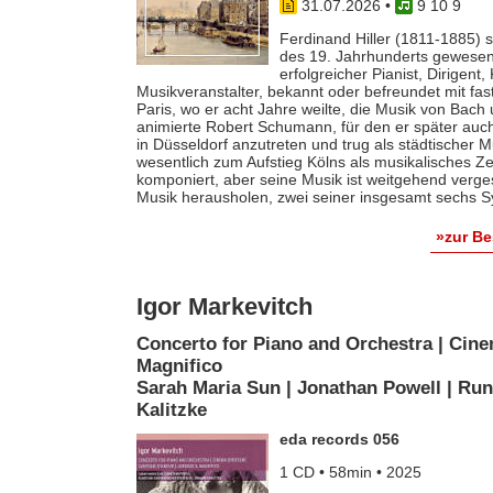
31.07.2026
•
9 10 9
Ferdinand Hiller (1811-1885) s
des 19. Jahrhunderts gewesen 
erfolgreicher Pianist, Dirigent
Musikveranstalter, bekannt oder befreundet mit fas
Paris, wo er acht Jahre weilte, die Musik von Bach
animierte Robert Schumann, für den er später auch 
in Düsseldorf anzutreten und trug als städtischer M
wesentlich zum Aufstieg Kölns als musikalisches Z
komponiert, aber seine Musik ist weitgehend verges
Musik herausholen, zwei seiner insgesamt sechs S
»zur B
Igor Markevitch
Concerto for Piano and Orchestra | Cine
Magnifico
Sarah Maria Sun | Jonathan Powell | Run
Kalitzke
eda records 056
1 CD • 58min • 2025