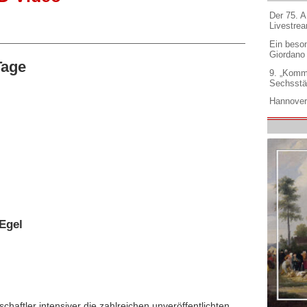
Der 75. 
Livestre
Ein beso
Giordano
Tage
9. „Komm
Sechsstä
Hannover
Egel
chaftler intensiver die zahlreichen unveröffentlichten