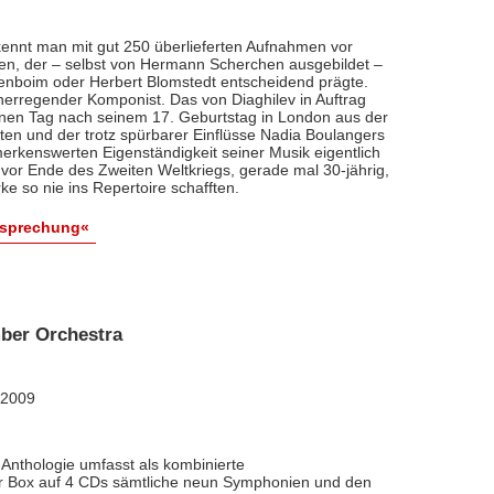
ennt man mit gut 250 überlieferten Aufnahmen vor
nten, der – selbst von Hermann Scherchen ausgebildet –
renboim oder Herbert Blomstedt entscheidend prägte.
nerregender Komponist. Das von Diaghilev in Auftrag
inen Tag nach seinem 17. Geburtstag in London aus der
äten und der trotz spürbarer Einflüsse Nadia Boulangers
erkenswerten Eigenständigkeit seiner Musik eigentlich
vor Ende des Zweiten Weltkriegs, gerade mal 30-jährig,
e so nie ins Repertoire schafften.
esprechung«
ber Orchestra
 2009
Anthologie umfasst als kombinierte
ner Box auf 4 CDs sämtliche neun Symphonien und den