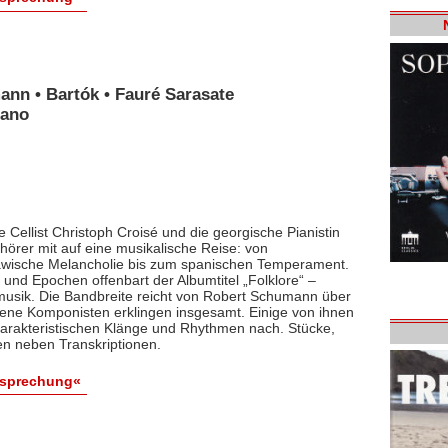
ann • Bartók • Fauré Sarasate
iano
 Cellist Christoph Croisé und die georgische Pianistin
rer mit auf eine musikalische Reise: von
lawische Melancholie bis zum spanischen Temperament.
und Epochen offenbart der Albumtitel „Folklore“ –
smusik. Die Bandbreite reicht von Robert Schumann über
dene Komponisten erklingen insgesamt. Einige von ihnen
arakteristischen Klänge und Rhythmen nach. Stücke,
en neben Transkriptionen.
esprechung«