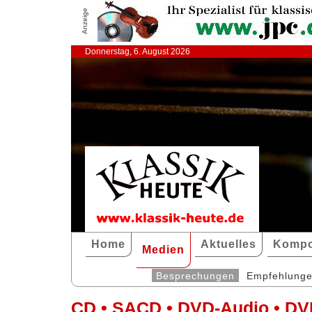
Anzeige
Donnerstag, 6. August 2026
Home
Aktuelles
Kompo
Medien
Besprechungen
Empfehlung
CD • SACD • DVD-Audio • DV