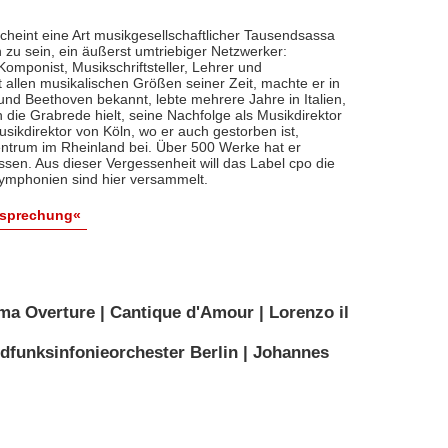
cheint eine Art musikgesellschaftlicher Tausendsassa
zu sein, ein äußerst umtriebiger Netzwerker:
, Komponist, Musikschriftsteller, Lehrer und
t allen musikalischen Größen seiner Zeit, machte er in
 und Beethoven bekannt, lebte mehrere Jahre in Italien,
die Grabrede hielt, seine Nachfolge als Musikdirektor
usikdirektor von Köln, wo er auch gestorben ist,
entrum im Rheinland bei. Über 500 Werke hat er
sen. Aus dieser Vergessenheit will das Label cpo die
ymphonien sind hier versammelt.
esprechung«
ma Overture | Cantique d'Amour | Lorenzo il
dfunksinfonieorchester Berlin | Johannes