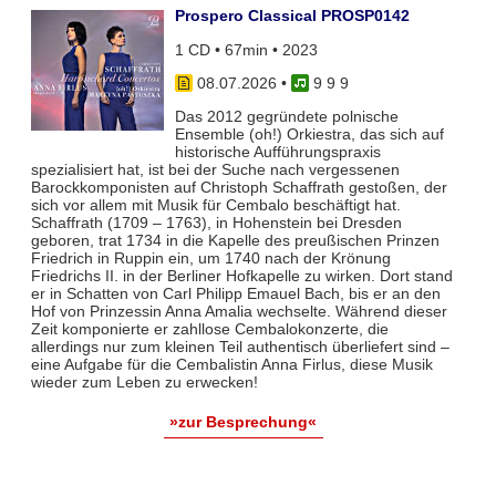
Prospero Classical PROSP0142
1 CD • 67min • 2023
08.07.2026
•
9 9 9
Das 2012 gegründete polnische
Ensemble (oh!) Orkiestra, das sich auf
historische Aufführungspraxis
spezialisiert hat, ist bei der Suche nach vergessenen
Barockkomponisten auf Christoph Schaffrath gestoßen, der
sich vor allem mit Musik für Cembalo beschäftigt hat.
Schaffrath (1709 – 1763), in Hohenstein bei Dresden
geboren, trat 1734 in die Kapelle des preußischen Prinzen
Friedrich in Ruppin ein, um 1740 nach der Krönung
Friedrichs II. in der Berliner Hofkapelle zu wirken. Dort stand
er in Schatten von Carl Philipp Emauel Bach, bis er an den
Hof von Prinzessin Anna Amalia wechselte. Während dieser
Zeit komponierte er zahllose Cembalokonzerte, die
allerdings nur zum kleinen Teil authentisch überliefert sind –
eine Aufgabe für die Cembalistin Anna Firlus, diese Musik
wieder zum Leben zu erwecken!
»zur Besprechung«