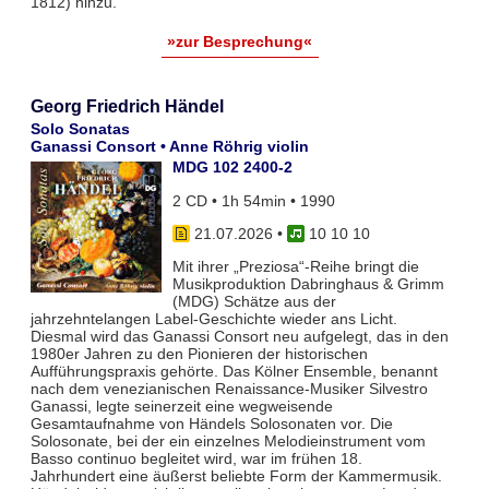
1812) hinzu.
»zur Besprechung«
Georg Friedrich Händel
Solo Sonatas
Ganassi Consort • Anne Röhrig violin
MDG 102 2400-2
2 CD • 1h 54min • 1990
21.07.2026
•
10 10 10
Mit ihrer „Preziosa“-Reihe bringt die
Musikproduktion Dabringhaus & Grimm
(MDG) Schätze aus der
jahrzehntelangen Label-Geschichte wieder ans Licht.
Diesmal wird das Ganassi Consort neu aufgelegt, das in den
1980er Jahren zu den Pionieren der historischen
Aufführungspraxis gehörte. Das Kölner Ensemble, benannt
nach dem venezianischen Renaissance-Musiker Silvestro
Ganassi, legte seinerzeit eine wegweisende
Gesamtaufnahme von Händels Solosonaten vor. Die
Solosonate, bei der ein einzelnes Melodieinstrument vom
Basso continuo begleitet wird, war im frühen 18.
Jahrhundert eine äußerst beliebte Form der Kammermusik.