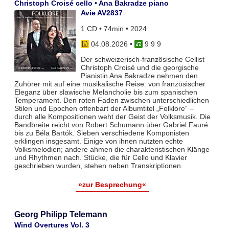
Christoph Croisé cello • Ana Bakradze piano
Avie AV2837
1 CD • 74min • 2024
04.08.2026
•
9 9 9
Der schweizerisch-französische Cellist
Christoph Croisé und die georgische
Pianistin Ana Bakradze nehmen den
Zuhörer mit auf eine musikalische Reise: von französischer
Eleganz über slawische Melancholie bis zum spanischen
Temperament. Den roten Faden zwischen unterschiedlichen
Stilen und Epochen offenbart der Albumtitel „Folklore“ –
durch alle Kompositionen weht der Geist der Volksmusik. Die
Bandbreite reicht von Robert Schumann über Gabriel Fauré
bis zu Béla Bartók. Sieben verschiedene Komponisten
erklingen insgesamt. Einige von ihnen nutzten echte
Volksmelodien; andere ahmen die charakteristischen Klänge
und Rhythmen nach. Stücke, die für Cello und Klavier
geschrieben wurden, stehen neben Transkriptionen.
»zur Besprechung«
Georg Philipp Telemann
Wind Overtures Vol. 3