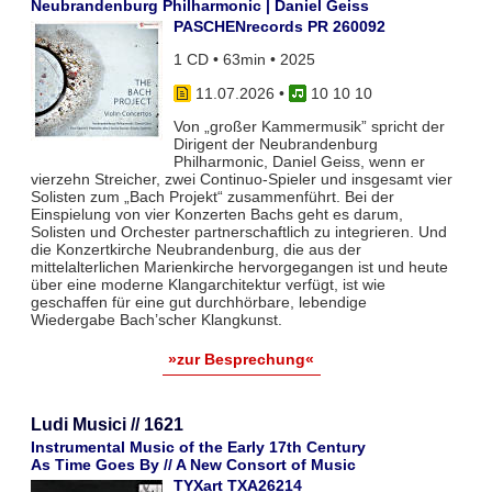
Neubrandenburg Philharmonic | Daniel Geiss
PASCHENrecords PR 260092
1 CD • 63min • 2025
11.07.2026
•
10 10 10
Von „großer Kammermusik” spricht der
Dirigent der Neubrandenburg
Philharmonic, Daniel Geiss, wenn er
vierzehn Streicher, zwei Continuo-Spieler und insgesamt vier
Solisten zum „Bach Projekt“ zusammenführt. Bei der
Einspielung von vier Konzerten Bachs geht es darum,
Solisten und Orchester partnerschaftlich zu integrieren. Und
die Konzertkirche Neubrandenburg, die aus der
mittelalterlichen Marienkirche hervorgegangen ist und heute
über eine moderne Klangarchitektur verfügt, ist wie
geschaffen für eine gut durchhörbare, lebendige
Wiedergabe Bach’scher Klangkunst.
»zur Besprechung«
Ludi Musici // 1621
Instrumental Music of the Early 17th Century
As Time Goes By // A New Consort of Music
TYXart TXA26214