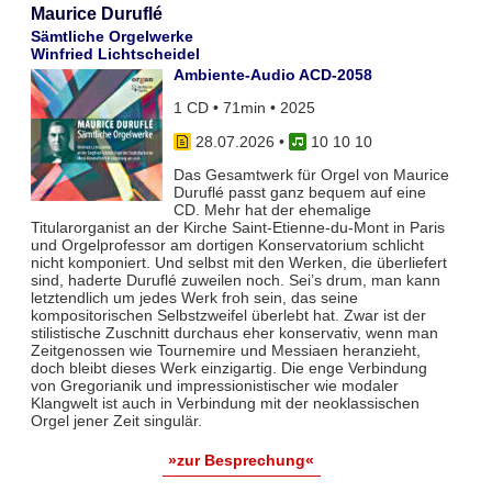
Maurice Duruflé
Sämtliche Orgelwerke
Winfried Lichtscheidel
Ambiente-Audio ACD-2058
1 CD • 71min • 2025
28.07.2026
•
10 10 10
Das Gesamtwerk für Orgel von Maurice
Duruflé passt ganz bequem auf eine
CD. Mehr hat der ehemalige
Titularorganist an der Kirche Saint-Etienne-du-Mont in Paris
und Orgelprofessor am dortigen Konservatorium schlicht
nicht komponiert. Und selbst mit den Werken, die überliefert
sind, haderte Duruflé zuweilen noch. Sei’s drum, man kann
letztendlich um jedes Werk froh sein, das seine
kompositorischen Selbstzweifel überlebt hat. Zwar ist der
stilistische Zuschnitt durchaus eher konservativ, wenn man
Zeitgenossen wie Tournemire und Messiaen heranzieht,
doch bleibt dieses Werk einzigartig. Die enge Verbindung
von Gregorianik und impressionistischer wie modaler
Klangwelt ist auch in Verbindung mit der neoklassischen
Orgel jener Zeit singulär.
»zur Besprechung«