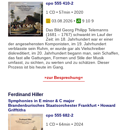
cpo 555 410-2
1 CD • 57min • 2020
03.08.2026
•
9 10 9
Das Bild Georg Philipp Telemanns
(1681 – 1767) schwankt im Lauf der
Zeit: im 18. Jahrhundert war er einer
der angesehensten Komponisten, im 19. Jahrhundert
verblasste sein Ruhm, er wurde gar als Vielschreiber
diskreditiert, im 20. Jahrhundert begann man, sein Schaffen,
das fast alle Gattungen, Formen und Stile der Musik
umfasst, zu sichten, zu werten und zu schätzen. Dieser
Prozess ist bis heute im Gang.
»zur Besprechung«
Ferdinand Hiller
Symphonies in E minor & C major
Brandenburisches Staatsorchester Frankfurt • Howard
Grifftiths
cpo 555 682-2
1 CD • 64min • 2024