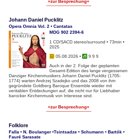
»zur Besprechung«
Johann Daniel Pucklitz
Opera Omnia Vol. 2 • Cantatas
MDG 902 2394-6
1 CD/SACD stereo/surround • 73min •
2025
05.08.2026
•
9 9 9
Auch in der 2. Folge der geplamten
Gesamt-Edition des lange vergessenen
Danziger Kirchenmusikers Johann Daniel Pucklitz (1705-
1774) warten Andrzej Szadejko und das 2008 von ihm
gegründete Goldberg Baroque Ensemble wieder mit
veritablen Entdeckungen auf, die nicht nur für Liebhaber
barocker Kirchenmusik von Interesse sind.
»zur Besprechung«
Folklore
Falla • N. Boulanger •Tsintsadze • Schumann • Bartók •
Fauré Sarasate