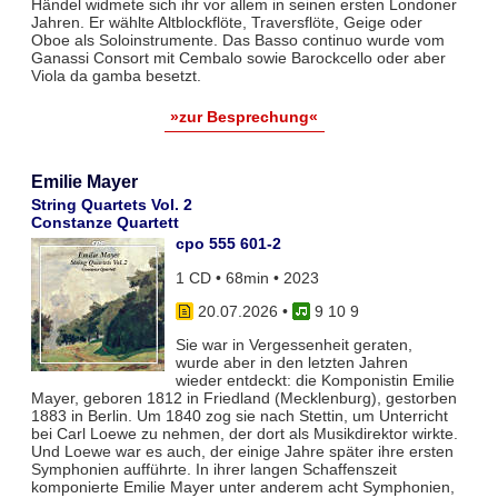
Händel widmete sich ihr vor allem in seinen ersten Londoner
Jahren. Er wählte Altblockflöte, Traversflöte, Geige oder
Oboe als Soloinstrumente. Das Basso continuo wurde vom
Ganassi Consort mit Cembalo sowie Barockcello oder aber
Viola da gamba besetzt.
»zur Besprechung«
Emilie Mayer
String Quartets Vol. 2
Constanze Quartett
cpo 555 601-2
1 CD • 68min • 2023
20.07.2026
•
9 10 9
Sie war in Vergessenheit geraten,
wurde aber in den letzten Jahren
wieder entdeckt: die Komponistin Emilie
Mayer, geboren 1812 in Friedland (Mecklenburg), gestorben
1883 in Berlin. Um 1840 zog sie nach Stettin, um Unterricht
bei Carl Loewe zu nehmen, der dort als Musikdirektor wirkte.
Und Loewe war es auch, der einige Jahre später ihre ersten
Symphonien aufführte. In ihrer langen Schaffenszeit
komponierte Emilie Mayer unter anderem acht Symphonien,