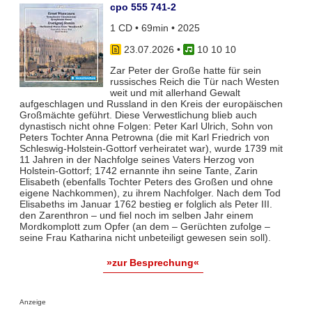
cpo 555 741-2
1 CD • 69min • 2025
23.07.2026
•
10 10 10
Zar Peter der Große hatte für sein
russisches Reich die Tür nach Westen
weit und mit allerhand Gewalt
aufgeschlagen und Russland in den Kreis der europäischen
Großmächte geführt. Diese Verwestlichung blieb auch
dynastisch nicht ohne Folgen: Peter Karl Ulrich, Sohn von
Peters Tochter Anna Petrowna (die mit Karl Friedrich von
Schleswig-Holstein-Gottorf verheiratet war), wurde 1739 mit
11 Jahren in der Nachfolge seines Vaters Herzog von
Holstein-Gottorf; 1742 ernannte ihn seine Tante, Zarin
Elisabeth (ebenfalls Tochter Peters des Großen und ohne
eigene Nachkommen), zu ihrem Nachfolger. Nach dem Tod
Elisabeths im Januar 1762 bestieg er folglich als Peter III.
den Zarenthron – und fiel noch im selben Jahr einem
Mordkomplott zum Opfer (an dem – Gerüchten zufolge –
seine Frau Katharina nicht unbeteiligt gewesen sein soll).
»zur Besprechung«
Anzeige