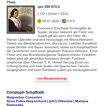
Theis
cpo 555 573-2
1 CD • 52min • 2023
09.07.2026
•
9 9 9
Francesco Ezechiele Ermengildo de
Suppe, besser bekannt als Franz von
Suppé gilt als einer der Väter der
Wiener Operette und wird heutzutage mit Wunschkonzert-
Titelnb wie
Banditenstreichen, Boccaccio, Leichter Kavallerie
sowie
Dichter und Bauer
assoziiert, wobei sich hauptsächlich
die Ouvertüren noch einer gewissen Präsenz erfreuen. Ernst
Theis und das Brandenburgische Staatsorchester Frankfurt
haben jetzt als absolutes Kuriosum dessen
Fantasia
simphonia
über Themen S. K. Hoheit Herzog Ernst von
Coburg-Gotha und zwei Suiten mit Spanischen Tänzen
ausgegraben und beim Raritäten-Label cpo herausgebracht.
»zur Besprechung«
Christoph Schaffrath
Harpsichor Concertos
Anna Firlus Harpsichord | {oh!} Orkiestra | Martyna
Pastuszka