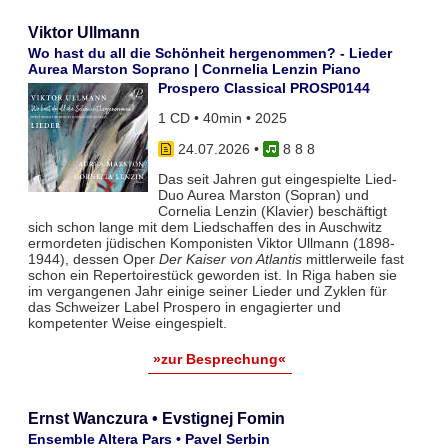
Viktor Ullmann
Wo hast du all die Schönheit hergenommen? - Lieder
Aurea Marston Soprano | Conrnelia Lenzin Piano
Prospero Classical PROSP0144
1 CD • 40min • 2025
24.07.2026
•
8 8 8
Das seit Jahren gut eingespielte Lied-
Duo Aurea Marston (Sopran) und
Cornelia Lenzin (Klavier) beschäftigt
sich schon lange mit dem Liedschaffen des in Auschwitz
ermordeten jüdischen Komponisten Viktor Ullmann (1898-
1944), dessen Oper
Der Kaiser von Atlantis
mittlerweile fast
schon ein Repertoirestück geworden ist. In Riga haben sie
im vergangenen Jahr einige seiner Lieder und Zyklen für
das Schweizer Label Prospero in engagierter und
kompetenter Weise eingespielt.
»zur Besprechung«
Ernst Wanczura • Evstignej Fomin
Ensemble Altera Pars • Pavel Serbin