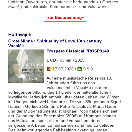
fünfzehn Ouvertüren, darunter die bedeutende zu Goethes
Faust
, und zahlreiche Kammermusik- und Vokalwerke.
»zur Besprechung«
Hadewijch
Grote Minne • Spirituality of Love 13th century
VocaMe
Prospero Classical PROSP0140
1 CD • 63min • 2025
17.07.2026
•
9 9 9
Auf eine musikalische Reise ins 13.
Jahrhundert führt uns das
Vokalensemble VocaMe mit dem
vorliegenden Album, das 14 Lieder der mittelalterlichen
Mystikerin Hadewijch enthält, über deren Leben und Wirken
im Übrigen nicht viel bekannt ist. Die vier Sängerinnen Sigrid
Hausen, Gerlinde Sämann, Petra Noskalová, Maria Hauer
und der Multi-Instrumentalist Michael Popp haben sich seit
der Gründung des Ensembles (2008) auf Komponistinnen
des Mittelalters spezialisiert und versuchen, deren
vergessene Arbeiten zu restaurieren und neu zu beleben.
Das ist im vorliegenden Fall beeindruckend gelungen.