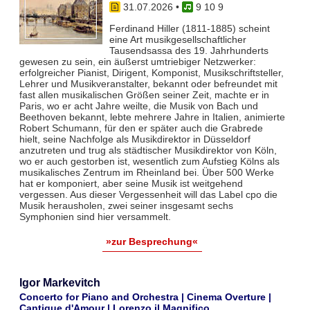
31.07.2026
•
9 10 9
Ferdinand Hiller (1811-1885) scheint
eine Art musikgesellschaftlicher
Tausendsassa des 19. Jahrhunderts
gewesen zu sein, ein äußerst umtriebiger Netzwerker:
erfolgreicher Pianist, Dirigent, Komponist, Musikschriftsteller,
Lehrer und Musikveranstalter, bekannt oder befreundet mit
fast allen musikalischen Größen seiner Zeit, machte er in
Paris, wo er acht Jahre weilte, die Musik von Bach und
Beethoven bekannt, lebte mehrere Jahre in Italien, animierte
Robert Schumann, für den er später auch die Grabrede
hielt, seine Nachfolge als Musikdirektor in Düsseldorf
anzutreten und trug als städtischer Musikdirektor von Köln,
wo er auch gestorben ist, wesentlich zum Aufstieg Kölns als
musikalisches Zentrum im Rheinland bei. Über 500 Werke
hat er komponiert, aber seine Musik ist weitgehend
vergessen. Aus dieser Vergessenheit will das Label cpo die
Musik herausholen, zwei seiner insgesamt sechs
Symphonien sind hier versammelt.
»zur Besprechung«
Igor Markevitch
Concerto for Piano and Orchestra | Cinema Overture |
Cantique d'Amour | Lorenzo il Magnifico