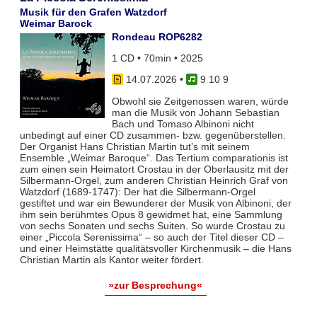
Musik für den Grafen Watzdorf
Weimar Barock
Rondeau ROP6282
1 CD • 70min • 2025
14.07.2026
•
9 10 9
Obwohl sie Zeitgenossen waren, würde
man die Musik von Johann Sebastian
Bach und Tomaso Albinoni nicht
unbedingt auf einer CD zusammen- bzw. gegenüberstellen.
Der Organist Hans Christian Martin tut’s mit seinem
Ensemble „Weimar Baroque“. Das Tertium comparationis ist
zum einen sein Heimatort Crostau in der Oberlausitz mit der
Silbermann-Orgel, zum anderen Christian Heinrich Graf von
Watzdorf (1689-1747): Der hat die Silbermann-Orgel
gestiftet und war ein Bewunderer der Musik von Albinoni, der
ihm sein berühmtes Opus 8 gewidmet hat, eine Sammlung
von sechs Sonaten und sechs Suiten. So wurde Crostau zu
einer „Piccola Serenissima“ – so auch der Titel dieser CD –
und einer Heimstätte qualitätsvoller Kirchenmusik – die Hans
Christian Martin als Kantor weiter fördert.
»zur Besprechung«