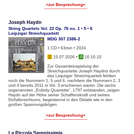
»zur Besprechung«
Joseph Haydn
String Quartets Vol. 22 Op. 76 no. 1 • 5 • 6
Leipziger Streichquartett
MDG 307 2386-2
1 CD • 63min • 2024
15.07.2026
•
10 10 10
Zur Gesamteinspielung der
Streichquartette Joseph Haydns durch
das Leipziger Streichquartett fehlten
noch die Nummern 1, 5 und 6, nachdem die Nummern 2, 3
und 4 bereits 2011 in Vol. 3 erschienen waren. Die sechs
sogenannten „Erdödy-Quartette“, 1797 entstanden, zeigen
Haydn auf der Höhe seiner Schaffenskraft und seines
Einfallsreichtums, begeisternd in den Details wie in den
großen Spannungsbögen.
»zur Besprechung«
La Piccola Serenissimia