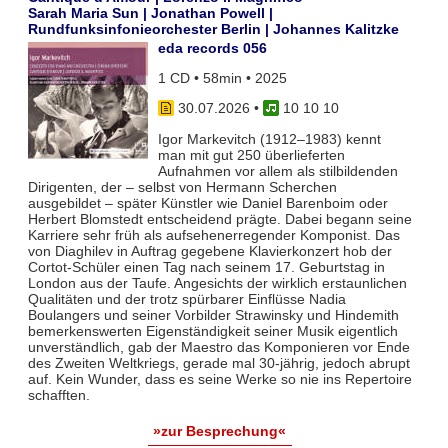
Sarah Maria Sun | Jonathan Powell |
Rundfunksinfonieorchester Berlin | Johannes Kalitzke
eda records 056
1 CD • 58min • 2025
30.07.2026
•
10 10 10
Igor Markevitch (1912–1983) kennt
man mit gut 250 überlieferten
Aufnahmen vor allem als stilbildenden
Dirigenten, der – selbst von Hermann Scherchen
ausgebildet – später Künstler wie Daniel Barenboim oder
Herbert Blomstedt entscheidend prägte. Dabei begann seine
Karriere sehr früh als aufsehenerregender Komponist. Das
von Diaghilev in Auftrag gegebene Klavierkonzert hob der
Cortot-Schüler einen Tag nach seinem 17. Geburtstag in
London aus der Taufe. Angesichts der wirklich erstaunlichen
Qualitäten und der trotz spürbarer Einflüsse Nadia
Boulangers und seiner Vorbilder Strawinsky und Hindemith
bemerkenswerten Eigenständigkeit seiner Musik eigentlich
unverständlich, gab der Maestro das Komponieren vor Ende
des Zweiten Weltkriegs, gerade mal 30-jährig, jedoch abrupt
auf. Kein Wunder, dass es seine Werke so nie ins Repertoire
schafften.
»zur Besprechung«