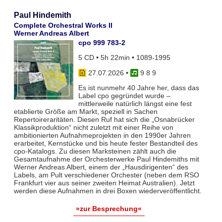
Paul Hindemith
Complete Orchestral Works II
Werner Andreas Albert
cpo 999 783-2
5 CD • 5h 22min • 1089-1995
27.07.2026
•
9 8 9
Es ist nunmehr 40 Jahre her, dass das
Label cpo gegründet wurde –
mittlerweile natürlich längst eine fest
etablierte Größe am Markt, speziell in Sachen
Repertoireraritäten. Diesen Ruf hat sich die „Osnabrücker
Klassikproduktion“ nicht zuletzt mit einer Reihe von
ambitionierten Aufnahmeprojekten in den 1990er Jahren
erarbeitet, Kernstücke und bis heute fester Bestandteil des
cpo-Katalogs. Zu diesen Marksteinen zählt auch die
Gesamtaufnahme der Orchesterwerke Paul Hindemiths mit
Werner Andreas Albert, einem der „Hausdirigenten“ des
Labels, am Pult verschiedener Orchester (neben dem RSO
Frankfurt vier aus seiner zweiten Heimat Australien). Jetzt
werden diese Aufnahmen in drei Boxen wiederveröffentlicht.
»zur Besprechung«