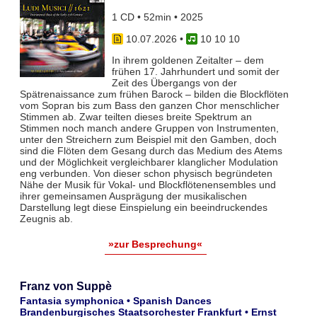
1 CD • 52min • 2025
10.07.2026
•
10 10 10
In ihrem goldenen Zeitalter – dem
frühen 17. Jahrhundert und somit der
Zeit des Übergangs von der
Spätrenaissance zum frühen Barock – bilden die Blockflöten
vom Sopran bis zum Bass den ganzen Chor menschlicher
Stimmen ab. Zwar teil­ten dieses breite Spektrum an
Stimmen noch manch andere Gruppen von Instrumenten,
unter den Streichern zum Bei­spiel mit den Gamben, doch
sind die Flöten dem Gesang durch das Medium des Atems
und der Möglichkeit vergleich­barer klanglicher Modulation
eng verbunden. Von dieser schon physisch begründeten
Nähe der Musik für Vokal- und Blockflö­tenensembles und
ihrer gemeinsamen Ausprägung der musikalischen
Darstellung legt diese Einspielung ein beeindruckendes
Zeugnis ab.
»zur Besprechung«
Franz von Suppè
Fantasia symphonica • Spanish Dances
Brandenburgisches Staatsorchester Frankfurt • Ernst