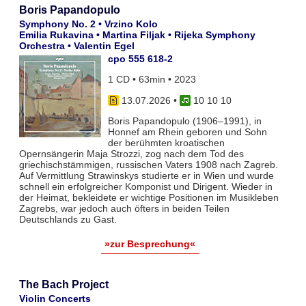
Boris Papandopulo
Symphony No. 2 • Vrzino Kolo
Emilia Rukavina • Martina Filjak • Rijeka Symphony
Orchestra • Valentin Egel
cpo 555 618-2
1 CD • 63min • 2023
13.07.2026
•
10 10 10
Boris Papandopulo (1906–1991), in
Honnef am Rhein geboren und Sohn
der berühmten kroatischen
Opernsängerin Maja Strozzi, zog nach dem Tod des
griechischstämmigen, russischen Vaters 1908 nach Zagreb.
Auf Vermittlung Strawinskys studierte er in Wien und wurde
schnell ein erfolgreicher Komponist und Dirigent. Wieder in
der Heimat, bekleidete er wichtige Positionen im Musikleben
Zagrebs, war jedoch auch öfters in beiden Teilen
Deutschlands zu Gast.
»zur Besprechung«
The Bach Project
Violin Concerts