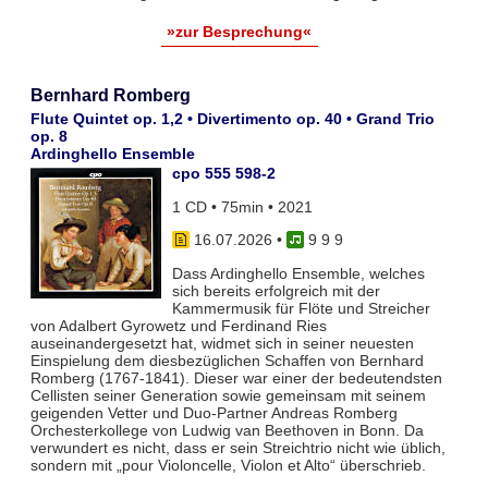
»zur Besprechung«
Bernhard Romberg
Flute Quintet op. 1,2 • Divertimento op. 40 • Grand Trio
op. 8
Ardinghello Ensemble
cpo 555 598-2
1 CD • 75min • 2021
16.07.2026
•
9 9 9
Dass Ardinghello Ensemble, welches
sich bereits erfolgreich mit der
Kammermusik für Flöte und Streicher
von Adalbert Gyrowetz und Ferdinand Ries
auseinandergesetzt hat, widmet sich in seiner neuesten
Einspielung dem diesbezüglichen Schaffen von Bernhard
Romberg (1767-1841). Dieser war einer der bedeutendsten
Cellisten seiner Generation sowie gemeinsam mit seinem
geigenden Vetter und Duo-Partner Andreas Romberg
Orchesterkollege von Ludwig van Beethoven in Bonn. Da
verwundert es nicht, dass er sein Streichtrio nicht wie üblich,
sondern mit „pour Violoncelle, Violon et Alto“ überschrieb.