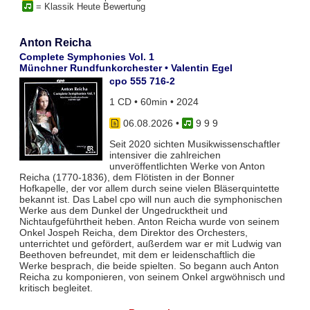
= Klassik Heute Bewertung
Anton Reicha
Complete Symphonies Vol. 1
Münchner Rundfunkorchester • Valentin Egel
cpo 555 716-2
1 CD • 60min • 2024
06.08.2026
•
9 9 9
Seit 2020 sichten Musikwissenschaftler
intensiver die zahlreichen
unveröffentlichten Werke von Anton
Reicha (1770-1836), dem Flötisten in der Bonner
Hofkapelle, der vor allem durch seine vielen Bläserquintette
bekannt ist. Das Label cpo will nun auch die symphonischen
Werke aus dem Dunkel der Ungedrucktheit und
Nichtaufgeführtheit heben. Anton Reicha wurde von seinem
Onkel Jospeh Reicha, dem Direktor des Orchesters,
unterrichtet und gefördert, außerdem war er mit Ludwig van
Beethoven befreundet, mit dem er leidenschaftlich die
Werke besprach, die beide spielten. So begann auch Anton
Reicha zu komponieren, von seinem Onkel argwöhnisch und
kritisch begleitet.