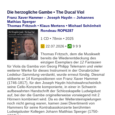
Die herzogliche Gambe • The Ducal Viol
Franz Xaver Hammer – Joseph Haydn – Johannes
Mathias Sperger
Thomas Fritzsch • Klaus Mertens • Michael Schönheit
Rondeau ROP6287
1 CD • 78min • 2025
22.07.2026
•
9 9 9
Thomas Fritzsch, dem die Musikwelt
bereits die Wiederentdeckung des
einzigen Exemplars der
12 Fantasien
für Viola da Gamba von Georg Philipp Telemann und vieler
weiterer Werke für dieses Instrument in der Osnabrücker
Ledebur-Sammlung
verdankt, wurde erneut fündig. Diesmal
stöberte er 14 Kompositionen von Franz Xaver Hammer
(1746-1817), für den Joseph Haydn höchstwahrscheinlich
seine Cello-Konzerte komponierte, in einer in Schwerin
aufbewahrten Handschrift der Schlosskapelle Ludwigslust
auf, bei der die Gambe originellerweise vorwiegend mit 2
Hörnern kombiniert wird. Da es der Weltersteinspielungen
noch nicht genug waren, kamen zwei Divertimenti von
Hammers für seine Kontrabasskonzerte berühmten
Ludwigsluster Kollegen Johann Matthias Sperger (1750-