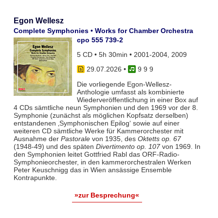
Egon Wellesz
Complete Symphonies • Works for Chamber Orchestra
cpo 555 739-2
5 CD • 5h 30min • 2001-2004, 2009
29.07.2026
•
9 9 9
Die vorliegende Egon-Wellesz-
Anthologie umfasst als kombinierte
Wiederveröffentlichung in einer Box auf
4 CDs sämtliche neun Symphonien und den 1969 vor der 8.
Symphonie (zunächst als möglichen Kopfsatz derselben)
entstandenen ‚Symphonischen Epilog‘ sowie auf einer
weiteren CD sämtliche Werke für Kammerorchester mit
Ausnahme der
Pastorale
von 1935, des
Oktetts op. 67
(1948-49) und des späten
Divertimento op. 107
von 1969. In
den Symphonien leitet Gottfried Rabl das ORF-Radio-
Symphonieorchester, in den kammerorchestralen Werken
Peter Keuschnigg das in Wien ansässige Ensemble
Kontrapunkte.
»zur Besprechung«