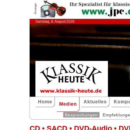
Anzeige
Samstag, 8. August 2026
Home
Aktuelles
Kompo
Medien
Besprechungen
Empfehlung
CD • SACD • DVD-Audio • DV