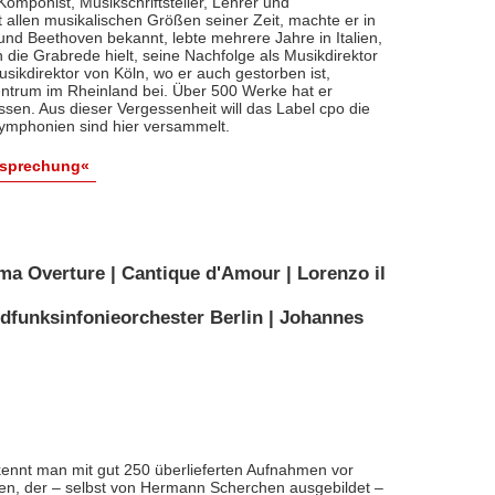
, Komponist, Musikschriftsteller, Lehrer und
t allen musikalischen Größen seiner Zeit, machte er in
 und Beethoven bekannt, lebte mehrere Jahre in Italien,
die Grabrede hielt, seine Nachfolge als Musikdirektor
usikdirektor von Köln, wo er auch gestorben ist,
entrum im Rheinland bei. Über 500 Werke hat er
sen. Aus dieser Vergessenheit will das Label cpo die
ymphonien sind hier versammelt.
esprechung«
ma Overture | Cantique d'Amour | Lorenzo il
dfunksinfonieorchester Berlin | Johannes
ennt man mit gut 250 überlieferten Aufnahmen vor
nten, der – selbst von Hermann Scherchen ausgebildet –