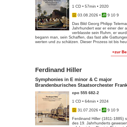
1 CD • 57min • 2020
03.08.2026
•
9 10 9
Das Bild Georg Philipp Telema
Jahrhundert war er einer der
verblasste sein Ruhm, er wurde
begann man, sein Schaffen, das fast alle Gattunge
werten und zu schätzen. Dieser Prozess ist bis he
»zur B
Ferdinand Hiller
Symphonies in E minor & C major
Brandenburisches Staatsorchester Frankf
cpo 555 682-2
1 CD • 64min • 2024
31.07.2026
•
9 10 9
Ferdinand Hiller (1811-1885) s
des 19. Jahrhunderts gewesen 