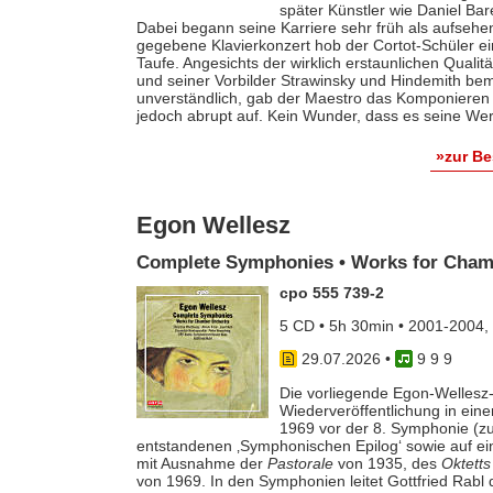
später Künstler wie Daniel Ba
Dabei begann seine Karriere sehr früh als aufsehe
gegebene Klavierkonzert hob der Cortot-Schüler e
Taufe. Angesichts der wirklich erstaunlichen Qualit
und seiner Vorbilder Strawinsky und Hindemith bem
unverständlich, gab der Maestro das Komponieren 
jedoch abrupt auf. Kein Wunder, dass es seine Werk
»zur B
Egon Wellesz
Complete Symphonies • Works for Cham
cpo 555 739-2
5 CD • 5h 30min • 2001-2004,
29.07.2026
•
9 9 9
Die vorliegende Egon-Wellesz-
Wiederveröffentlichung in ei
1969 vor der 8. Symphonie (zu
entstandenen ‚Symphonischen Epilog‘ sowie auf e
mit Ausnahme der
Pastorale
von 1935, des
Oktetts
von 1969. In den Symphonien leitet Gottfried Rab