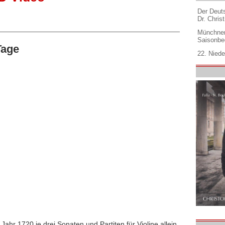
Der Deuts
Dr. Christ
Münchner
Saisonbe
Tage
22. Niede
ahr 1720 je drei Sonaten und Partiten für Violine allein