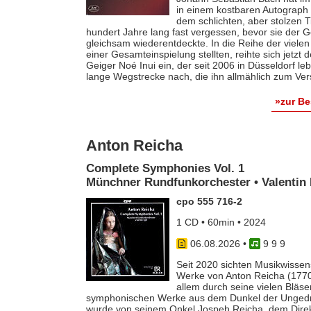
in einem kostbaren Autograph f
dem schlichten, aber stolzen T
hundert Jahre lang fast vergessen, bevor sie der
gleichsam wiederentdeckte. In die Reihe der vielen
einer Gesamteinspielung stellten, reihte sich jetzt
Geiger Noé Inui ein, der seit 2006 in Düsseldorf le
lange Wegstrecke nach, die ihn allmählich zum Ver
»zur B
Anton Reicha
Complete Symphonies Vol. 1
Münchner Rundfunkorchester • Valentin 
cpo 555 716-2
1 CD • 60min • 2024
06.08.2026
•
9 9 9
Seit 2020 sichten Musikwissens
Werke von Anton Reicha (1770-
allem durch seine vielen Bläse
symphonischen Werke aus dem Dunkel der Ungedruc
wurde von seinem Onkel Jospeh Reicha, dem Direkto