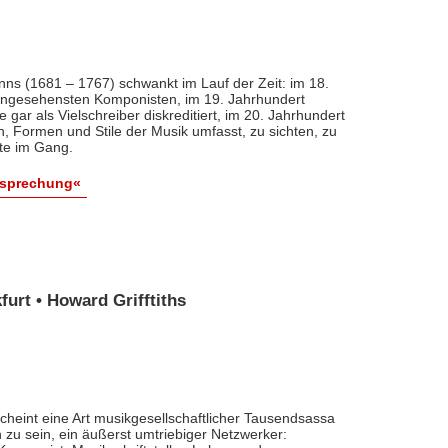
nns (1681 – 1767) schwankt im Lauf der Zeit: im 18.
 angesehensten Komponisten, im 19. Jahrhundert
 gar als Vielschreiber diskreditiert, im 20. Jahrhundert
n, Formen und Stile der Musik umfasst, zu sichten, zu
ute im Gang.
esprechung«
urt • Howard Grifftiths
cheint eine Art musikgesellschaftlicher Tausendsassa
zu sein, ein äußerst umtriebiger Netzwerker: