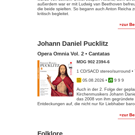
außerdem war er mit Ludwig van Beethoven befreun
die beide spielten. So begann auch Anton Reicha
kritisch begleitet.
»zur B
Johann Daniel Pucklitz
Opera Omnia Vol. 2 • Cantatas
MDG 902 2394-6
1 CD/SACD stereo/surround • 
05.08.2026
•
9 9 9
Auch in der 2. Folge der gep
Kirchenmusikers Johann Danie
das 2008 von ihm gegründete 
Entdeckungen auf, die nicht nur für Liebhaber baro
»zur B
Folklore