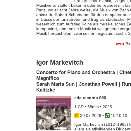
erfolgreicher Pianist, Dirigent
Musikveranstalter, bekannt oder befreundet mit fas
Paris, wo er acht Jahre weilte, die Musik von Bach
animierte Robert Schumann, für den er später auch 
in Düsseldorf anzutreten und trug als städtischer M
wesentlich zum Aufstieg Kölns als musikalisches Z
komponiert, aber seine Musik ist weitgehend verges
Musik herausholen, zwei seiner insgesamt sechs S
»zur B
Igor Markevitch
Concerto for Piano and Orchestra | Cine
Magnifico
Sarah Maria Sun | Jonathan Powell | Run
Kalitzke
eda records 056
1 CD • 58min • 2025
30.07.2026
•
10 10 10
Igor Markevitch (1912–1983) k
allem als stilbildenden Dirige