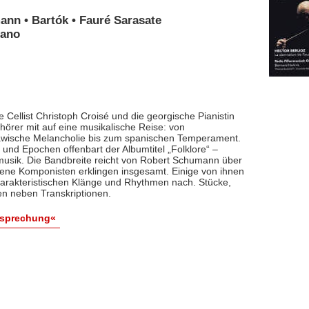
ann • Bartók • Fauré Sarasate
iano
 Cellist Christoph Croisé und die georgische Pianistin
rer mit auf eine musikalische Reise: von
lawische Melancholie bis zum spanischen Temperament.
und Epochen offenbart der Albumtitel „Folklore“ –
smusik. Die Bandbreite reicht von Robert Schumann über
dene Komponisten erklingen insgesamt. Einige von ihnen
arakteristischen Klänge und Rhythmen nach. Stücke,
en neben Transkriptionen.
esprechung«