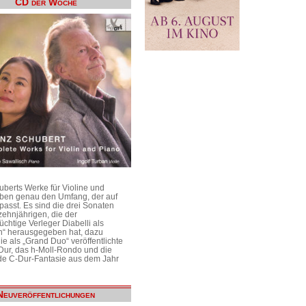
CD der Woche
uberts Werke für Violine und
aben genau den Umfang, der auf
passt. Es sind die drei Sonaten
ehnjährigen, die der
üchtige Verleger Diabelli als
n“ herausgegeben hat, dazu
e als „Grand Duo“ veröffentlichte
Dur, das h-Moll-Rondo und die
e C-Dur-Fantasie aus dem Jahr
Neuveröffentlichungen