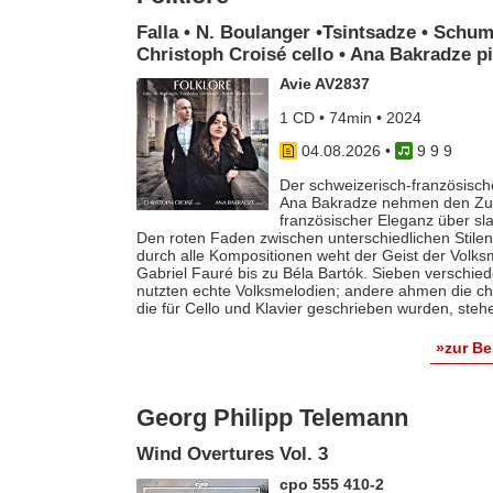
Falla • N. Boulanger •Tsintsadze • Schum
Christoph Croisé cello • Ana Bakradze p
Avie AV2837
1 CD • 74min • 2024
04.08.2026
•
9 9 9
Der schweizerisch-französische
Ana Bakradze nehmen den Zuhö
französischer Eleganz über s
Den roten Faden zwischen unterschiedlichen Stilen 
durch alle Kompositionen weht der Geist der Volk
Gabriel Fauré bis zu Béla Bartók. Sieben verschie
nutzten echte Volksmelodien; andere ahmen die ch
die für Cello und Klavier geschrieben wurden, steh
»zur B
Georg Philipp Telemann
Wind Overtures Vol. 3
cpo 555 410-2