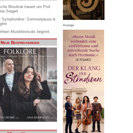
che Musikrat trauert um Prof.
ine Siegert
 Symphoniker: Sommerpause &
ginn
Anzeige
rrhein Musikfestivals beginnt
Neue Besprechungen