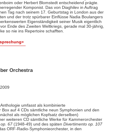
renboim oder Herbert Blomstedt entscheidend prägte.
nerregender Komponist. Das von Diaghilev in Auftrag
inen Tag nach seinem 17. Geburtstag in London aus der
äten und der trotz spürbarer Einflüsse Nadia Boulangers
erkenswerten Eigenständigkeit seiner Musik eigentlich
vor Ende des Zweiten Weltkriegs, gerade mal 30-jährig,
e so nie ins Repertoire schafften.
esprechung«
ber Orchestra
 2009
Anthologie umfasst als kombinierte
ner Box auf 4 CDs sämtliche neun Symphonien und den
nächst als möglichen Kopfsatz derselben)
iner weiteren CD sämtliche Werke für Kammerorchester
 op. 67
(1948-49) und des späten
Divertimento op. 107
l das ORF-Radio-Symphonieorchester, in den