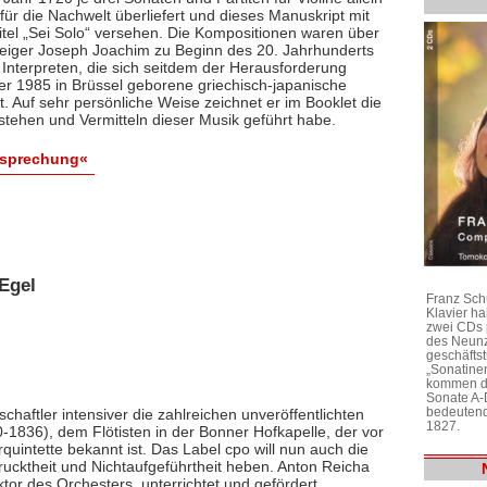
ür die Nachwelt überliefert und dieses Manuskript mit
itel „Sei Solo“ versehen. Die Kompositionen waren über
 Geiger Joseph Joachim zu Beginn des 20. Jahrhunderts
 Interpreten, die sich seitdem der Herausforderung
 der 1985 in Brüssel geborene griechisch-japanische
bt. Auf sehr persönliche Weise zeichnet er im Booklet die
stehen und Vermitteln dieser Musik geführt habe.
esprechung«
Egel
Franz Sch
Klavier h
zwei CDs 
des Neunz
geschäftst
„Sonatine
kommen di
Sonate A-
bedeutend
chaftler intensiver die zahlreichen unveröffentlichten
1827.
1836), dem Flötisten in der Bonner Hofkapelle, der vor
rquintette bekannt ist. Das Label cpo will nun auch die
ktheit und Nichtaufgeführtheit heben. Anton Reicha
r des Orchesters, unterrichtet und gefördert,