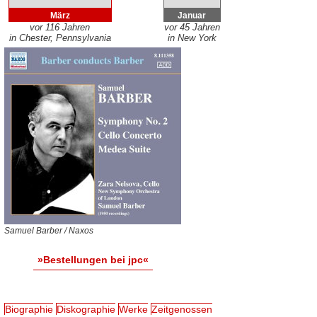
März
Januar
vor 116 Jahren
vor 45 Jahren
in Chester, Pennsylvania
in New York
Samuel Barber / Naxos
»Bestellungen bei jpc«
Biographie
Diskographie
Werke
Zeitgenossen