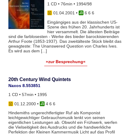
1 CD • 76min • 1994/98
01.04.2001
•
6 6 6
Eingängiges aus der klassischen US-
Szene des frühen 20. Jahrhunderts ist
hier versammelt. Die ältesten Beiträge
sind die farblosesten - Werke des bieder barockisierenden
Arthur Foote (1853-1937). Das zweitälteste Stück bleibt das
gewagteste: The Unanswered Question von Charles Ives.
Es wird aus dem [...]
»zur Besprechung«
20th Century Wind Quintets
Naxos 8.553851
1 CD • 57min • 1995
01.12.2000
•
4 6 6
Hindemiths ungerechtfertigter Ruf als Komponist
leichtgewichtiger Gebrauchsmusik lenkt von seinen
eigentlichen Leistungen ab. Obwohl ein Frühwerk, werfen
die Vielseitigkeit des Ausdrucks und die handwerkliche
Perfektion der Kleinen Kammermusik Licht auf das Profil