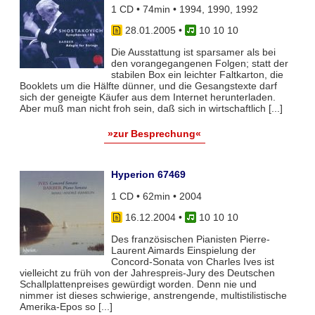
1 CD • 74min • 1994, 1990, 1992
28.01.2005
•
10 10 10
Die Ausstattung ist sparsamer als bei
den vorangegangenen Folgen; statt der
stabilen Box ein leichter Faltkarton, die
Booklets um die Hälfte dünner, und die Gesangstexte darf
sich der geneigte Käufer aus dem Internet herunterladen.
Aber muß man nicht froh sein, daß sich in wirtschaftlich [...]
»zur Besprechung«
Hyperion 67469
1 CD • 62min • 2004
16.12.2004
•
10 10 10
Des französischen Pianisten Pierre-
Laurent Aimards Einspielung der
Concord-Sonata von Charles Ives ist
vielleicht zu früh von der Jahrespreis-Jury des Deutschen
Schallplattenpreises gewürdigt worden. Denn nie und
nimmer ist dieses schwierige, anstrengende, multistilistische
Amerika-Epos so [...]