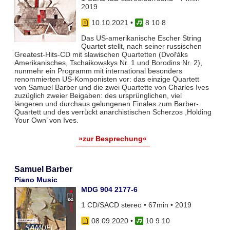
2019
10.10.2021
•
8 10 8
Das US-amerikanische Escher String
Quartet stellt, nach seiner russischen
Greatest-Hits-CD mit slawischen Quartetten (Dvořáks
Amerikanisches, Tschaikowskys Nr. 1 und Borodins Nr. 2),
nunmehr ein Programm mit international besonders
renommierten US-Komponisten vor: das einzige Quartett
von Samuel Barber und die zwei Quartette von Charles Ives
zuzüglich zweier Beigaben: des ursprünglichen, viel
längeren und durchaus gelungenen Finales zum Barber-
Quartett und des verrückt anarchistischen Scherzos ,Holding
Your Own’ von Ives.
»zur Besprechung«
Samuel Barber
Piano Music
MDG 904 2177-6
1 CD/SACD stereo • 67min • 2019
08.09.2020
•
10 9 10