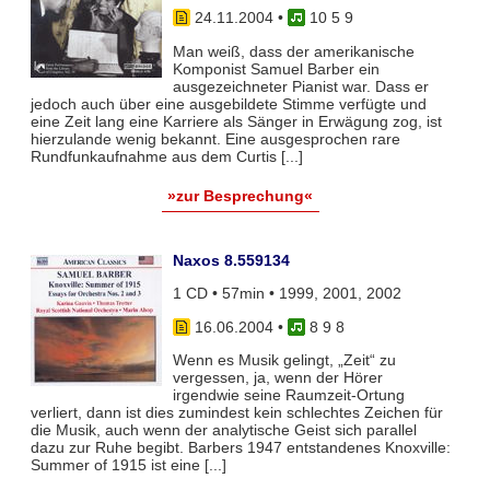
24.11.2004
•
10 5 9
Man weiß, dass der amerikanische
Komponist Samuel Barber ein
ausgezeichneter Pianist war. Dass er
jedoch auch über eine ausgebildete Stimme verfügte und
eine Zeit lang eine Karriere als Sänger in Erwägung zog, ist
hierzulande wenig bekannt. Eine ausgesprochen rare
Rundfunkaufnahme aus dem Curtis [...]
»zur Besprechung«
Naxos 8.559134
1 CD • 57min • 1999, 2001, 2002
16.06.2004
•
8 9 8
Wenn es Musik gelingt, „Zeit“ zu
vergessen, ja, wenn der Hörer
irgendwie seine Raumzeit-Ortung
verliert, dann ist dies zumindest kein schlechtes Zeichen für
die Musik, auch wenn der analytische Geist sich parallel
dazu zur Ruhe begibt. Barbers 1947 entstandenes Knoxville:
Summer of 1915 ist eine [...]