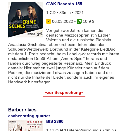
GWK Records 155
1 CD • 83min • 2021
06.03.2022
•
10 9 9
Vor gut zwei Jahren kamen die
deutsche Mezzosopranistin Esther
Valentin und die russische Pianistin
Anastasia Grishutina, eben erst beim Internationalen
Schubert-Wettbewerb Dortmund in der Kategorie LiedDuo
mit dem 1. Preis bedacht, beim Label gwk records mit ihrem
erstaunlichen Debüt-Album „Amors Spiel“ heraus und
fanden durchweg begeisterte Resonanz. Mein Eindruck
damals: Hier stehen zwei junge Künstlerinnen auf dem
Podium, die musizierend etwas zu sagen haben und die
nicht nur die Inhalte der Lieder, sondern auch ihr eigenes
Handwerk hinterfragen.
»zur Besprechung«
Barber • Ives
escher string quartet
BIS 2360
1 CD/SACD stereo/surround • 74min •