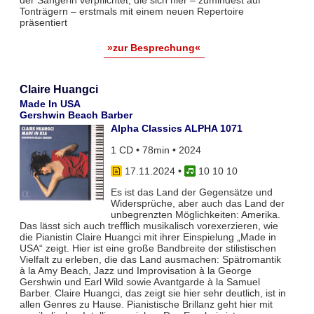
der Sängerin verpflichtet, die sich hier – zumindest auf
Tonträgern – erstmals mit einem neuen Repertoire
präsentiert
»zur Besprechung«
Claire Huangci
Made In USA
Gershwin Beach Barber
Alpha Classics ALPHA 1071
1 CD • 78min • 2024
17.11.2024
•
10 10 10
Es ist das Land der Gegensätze und
Widersprüche, aber auch das Land der
unbegrenzten Möglichkeiten: Amerika.
Das lässt sich auch trefflich musikalisch vorexerzieren, wie
die Pianistin Claire Huangci mit ihrer Einspielung „Made in
USA“ zeigt. Hier ist eine große Bandbreite der stilistischen
Vielfalt zu erleben, die das Land ausmachen: Spätromantik
à la Amy Beach, Jazz und Improvisation à la George
Gershwin und Earl Wild sowie Avantgarde à la Samuel
Barber. Claire Huangci, das zeigt sie hier sehr deutlich, ist in
allen Genres zu Hause. Pianistische Brillanz geht hier mit