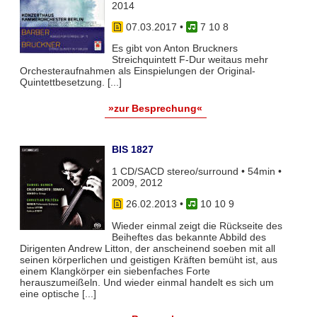
2014
07.03.2017
•
7 10 8
Es gibt von Anton Bruckners
Streichquintett F-Dur weitaus mehr
Orchesteraufnahmen als Einspielungen der Original-
Quintettbesetzung. [...]
»zur Besprechung«
BIS 1827
1 CD/SACD stereo/surround • 54min •
2009, 2012
26.02.2013
•
10 10 9
Wieder einmal zeigt die Rückseite des
Beiheftes das bekannte Abbild des
Dirigenten Andrew Litton, der anscheinend soeben mit all
seinen körperlichen und geistigen Kräften bemüht ist, aus
einem Klangkörper ein siebenfaches Forte
herauszumeißeln. Und wieder einmal handelt es sich um
eine optische [...]