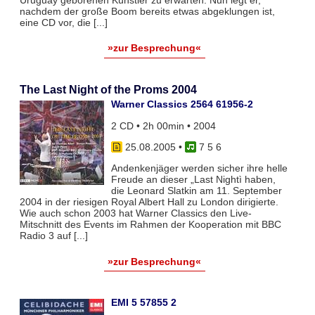
Uruguay geborenen Künstler zu erwarten. Nun legt er,
nachdem der große Boom bereits etwas abgeklungen ist,
eine CD vor, die [...]
»zur Besprechung«
The Last Night of the Proms 2004
Warner Classics 2564 61956-2
2 CD • 2h 00min • 2004
25.08.2005
•
7 5 6
Andenkenjäger werden sicher ihre helle
Freude an dieser „Last Nightì haben,
die Leonard Slatkin am 11. September
2004 in der riesigen Royal Albert Hall zu London dirigierte.
Wie auch schon 2003 hat Warner Classics den Live-
Mitschnitt des Events im Rahmen der Kooperation mit BBC
Radio 3 auf [...]
»zur Besprechung«
EMI 5 57855 2