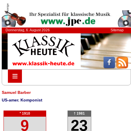
Anzeige
Donnerstag, 6. August 2026
Sitemap
≡
≡
Samuel Barber
US-amer. Komponist
* 1910
† 1981
9
23