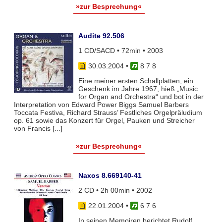
»zur Besprechung«
Audite 92.506
1 CD/SACD • 72min • 2003
30.03.2004
•
8 7 8
Eine meiner ersten Schallplatten, ein
Geschenk im Jahre 1967, hieß „Music
for Organ and Orchestra“ und bot in der
Interpretation von Edward Power Biggs Samuel Barbers
Toccata Festiva, Richard Strauss’ Festliches Orgelpräludium
op. 61 sowie das Konzert für Orgel, Pauken und Streicher
von Francis [...]
»zur Besprechung«
Naxos 8.669140-41
2 CD • 2h 00min • 2002
22.01.2004
•
6 7 6
In seinen Memoiren berichtet Rudolf