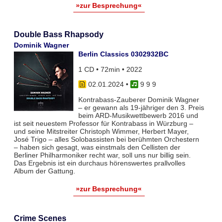
»zur Besprechung«
Double Bass Rhapsody
Dominik Wagner
Berlin Classics 0302932BC
1 CD • 72min • 2022
02.01.2024
•
9 9 9
Kontrabass-Zauberer Dominik Wagner
– er gewann als 19-jähriger den 3. Preis
beim ARD-Musikwettbewerb 2016 und
ist seit neuestem Professor für Kontrabass in Würzburg –
und seine Mitstreiter Christoph Wimmer, Herbert Mayer,
José Trigo – alles Solobassisten bei berühmten Orchestern
– haben sich gesagt, was einstmals den Cellisten der
Berliner Philharmoniker recht war, soll uns nur billig sein.
Das Ergebnis ist ein durchaus hörenswertes prallvolles
Album der Gattung.
»zur Besprechung«
Crime Scenes