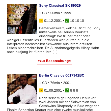
Sony Classical SK 89029
1 CD • 50min • 1999
01.12.2001
•
10 10 10
Bemerkenswert, welche Richtung Sony
mittlerweile bei seinen Booklets
einschlägt: Wo früher mehr oder
weniger Essentielles zu erfahren war, dürfen nun die
Interpreten höchstselbst Schwänke aus ihrem erfüllten
Leben niederschreiben. Da Ausnahmegeigerin Hilary Hahn
noch blutjung ist, führen ihre [...]
»zur Besprechung«
Berlin Classics 0017342BC
1 CD • 76min • 2001
01.09.2001
•
8 8 8
Nach seinem gelungenen Debüt vor
zwei Jahren mit der Soloversion von
Gershwins Rhapsody in Blue wagt der
Pianist Sebastian Knauer nun eine zweite musikalische