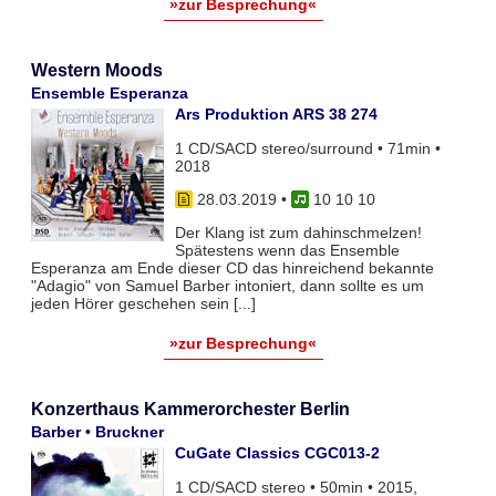
»zur Besprechung«
Western Moods
Ensemble Esperanza
Ars Produktion ARS 38 274
1 CD/SACD stereo/surround • 71min •
2018
28.03.2019
•
10 10 10
Der Klang ist zum dahinschmelzen!
Spätestens wenn das Ensemble
Esperanza am Ende dieser CD das hinreichend bekannte
"Adagio" von Samuel Barber intoniert, dann sollte es um
jeden Hörer geschehen sein [...]
»zur Besprechung«
Konzerthaus Kammerorchester Berlin
Barber • Bruckner
CuGate Classics CGC013-2
1 CD/SACD stereo • 50min • 2015,