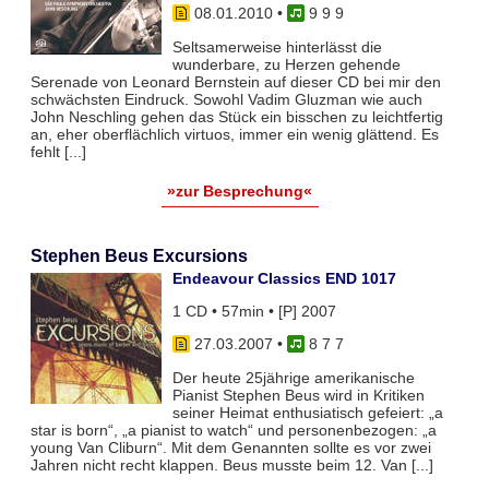
08.01.2010
•
9 9 9
Seltsamerweise hinterlässt die
wunderbare, zu Herzen gehende
Serenade von Leonard Bernstein auf dieser CD bei mir den
schwächsten Eindruck. Sowohl Vadim Gluzman wie auch
John Neschling gehen das Stück ein bisschen zu leichtfertig
an, eher oberflächlich virtuos, immer ein wenig glättend. Es
fehlt [...]
»zur Besprechung«
Stephen Beus Excursions
Endeavour Classics END 1017
1 CD • 57min • [P] 2007
27.03.2007
•
8 7 7
Der heute 25jährige amerikanische
Pianist Stephen Beus wird in Kritiken
seiner Heimat enthusiatisch gefeiert: „a
star is born“, „a pianist to watch“ und personenbezogen: „a
young Van Cliburn“. Mit dem Genannten sollte es vor zwei
Jahren nicht recht klappen. Beus musste beim 12. Van [...]