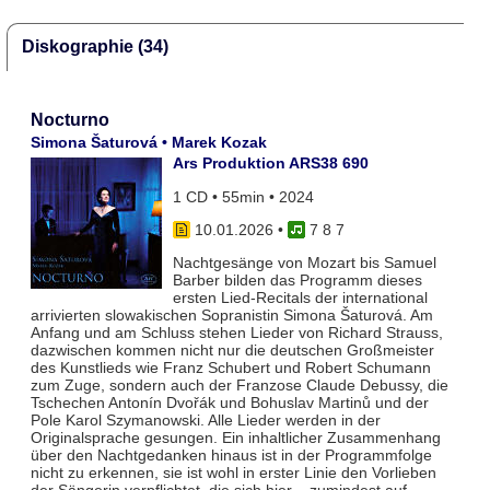
Diskographie (34)
Nocturno
Simona Šaturová • Marek Kozak
Ars Produktion ARS38 690
1 CD • 55min • 2024
10.01.2026
•
7 8 7
Nachtgesänge von Mozart bis Samuel
Barber bilden das Programm dieses
ersten Lied-Recitals der international
arrivierten slowakischen Sopranistin Simona Šaturová. Am
Anfang und am Schluss stehen Lieder von Richard Strauss,
dazwischen kommen nicht nur die deutschen Großmeister
des Kunstlieds wie Franz Schubert und Robert Schumann
zum Zuge, sondern auch der Franzose Claude Debussy, die
Tschechen Antonín Dvořák und Bohuslav Martinů und der
Pole Karol Szymanowski. Alle Lieder werden in der
Originalsprache gesungen. Ein inhaltlicher Zusammenhang
über den Nachtgedanken hinaus ist in der Programmfolge
nicht zu erkennen, sie ist wohl in erster Linie den Vorlieben