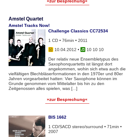
»zur Besprechung«
Amstel Quartet
Amstel Tracks Now!
Challenge Classics CC72534
1 CD • 76min • 2011
10.04.2012
•
10 10 10
Der relativ neue Ensembletypus des
Saxophonquartetts ist längst dort
angekommen, wohin sich etwa auch die
vielfältigen Blechbläserformationen in den 1970er und 80er
Jahren vorgearbeitet hatten: Vier Saxophone können im
Grunde genommen vom Mittelalter bis hin zu den
Zeitgenossen alles spielen, was [...]
»zur Besprechung«
BIS 1662
1 CD/SACD stereo/surround • 71min •
2007