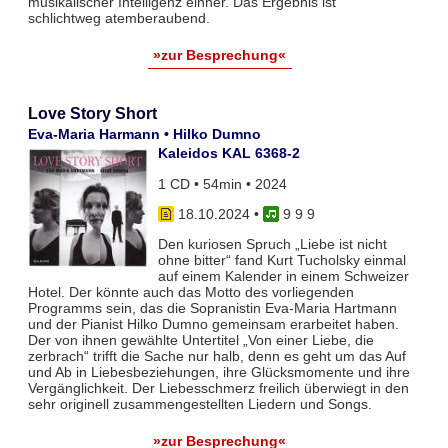
musikalischer Intelligenz einher. Das Ergebnis ist
schlichtweg atemberaubend.
»zur Besprechung«
Love Story Short
Eva-Maria Harmann • Hilko Dumno
Kaleidos KAL 6368-2
1 CD • 54min • 2024
18.10.2024
•
9 9 9
Den kuriosen Spruch „Liebe ist nicht
ohne bitter“ fand Kurt Tucholsky einmal
auf einem Kalender in einem Schweizer
Hotel. Der könnte auch das Motto des vorliegenden
Programms sein, das die Sopranistin Eva-Maria Hartmann
und der Pianist Hilko Dumno gemeinsam erarbeitet haben.
Der von ihnen gewählte Untertitel „Von einer Liebe, die
zerbrach“ trifft die Sache nur halb, denn es geht um das Auf
und Ab in Liebesbeziehungen, ihre Glücksmomente und ihre
Vergänglichkeit. Der Liebesschmerz freilich überwiegt in den
sehr originell zusammengestellten Liedern und Songs.
»zur Besprechung«