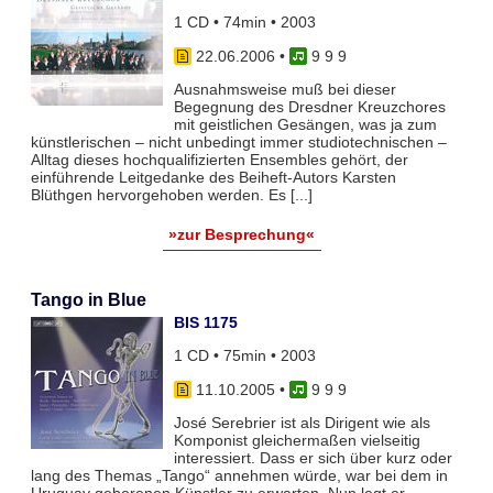
1 CD • 74min • 2003
22.06.2006
•
9 9 9
Ausnahmsweise muß bei dieser
Begegnung des Dresdner Kreuzchores
mit geistlichen Gesängen, was ja zum
künstlerischen – nicht unbedingt immer studiotechnischen –
Alltag dieses hochqualifizierten Ensembles gehört, der
einführende Leitgedanke des Beiheft-Autors Karsten
Blüthgen hervorgehoben werden. Es [...]
»zur Besprechung«
Tango in Blue
BIS 1175
1 CD • 75min • 2003
11.10.2005
•
9 9 9
José Serebrier ist als Dirigent wie als
Komponist gleichermaßen vielseitig
interessiert. Dass er sich über kurz oder
lang des Themas „Tango“ annehmen würde, war bei dem in