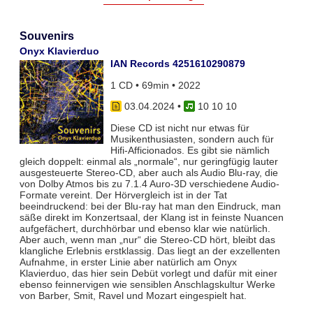
Souvenirs
Onyx Klavierduo
IAN Records 4251610290879
1 CD • 69min • 2022
03.04.2024
•
10 10 10
Diese CD ist nicht nur etwas für
Musikenthusiasten, sondern auch für
Hifi-Afficionados. Es gibt sie nämlich
gleich doppelt: einmal als „normale“, nur geringfügig lauter
ausgesteuerte Stereo-CD, aber auch als Audio Blu-ray, die
von Dolby Atmos bis zu 7.1.4 Auro-3D verschiedene Audio-
Formate vereint. Der Hörvergleich ist in der Tat
beeindruckend: bei der Blu-ray hat man den Eindruck, man
säße direkt im Konzertsaal, der Klang ist in feinste Nuancen
aufgefächert, durchhörbar und ebenso klar wie natürlich.
Aber auch, wenn man „nur“ die Stereo-CD hört, bleibt das
klangliche Erlebnis erstklassig. Das liegt an der exzellenten
Aufnahme, in erster Linie aber natürlich am Onyx
Klavierduo, das hier sein Debüt vorlegt und dafür mit einer
ebenso feinnervigen wie sensiblen Anschlagskultur Werke
von Barber, Smit, Ravel und Mozart eingespielt hat.