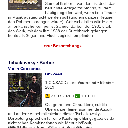
Samuel Barber – von dem ist doch das
berühmte
Adagio for Strings
, zu dem
häufig gegriffen wird, wenn tiefe Trauer
in Musik ausgedrückt werden soll (und ein ganzes Requiem
den Rahmen sprengen würde). Wahrscheinlich würde der
amerikanische Komponist Samuel Barber, der 1981 starb,
das Werk, mit dem ihm 1938 der Durchbruch gelangen,
heute als Segen und Fluch zugleich empfinden.
»zur Besprechung«
Tchaikovsky • Barber
Violin Concertos
BIS 2440
1 CD/SACD stereo/surround • 59min •
2019
27.03.2020
•
9 10 10
Gut getroffene Charaktere, subtile
Übergänge, feine, spannende Agogik
und andere Annehmlichkeiten dieser Tschaikowsky-
Darbietung sprächen für eine Kaufempfehlung, gäbe es da
nicht schon Kombinationen wie Menuhin/Boult,
Gitlis/Hollreiser, Kogan/Silvestri, Repin/Gergiev,