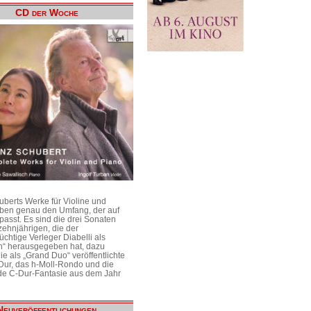
CD der Woche
uberts Werke für Violine und
aben genau den Umfang, der auf
passt. Es sind die drei Sonaten
ehnjährigen, die der
üchtige Verleger Diabelli als
n“ herausgegeben hat, dazu
e als „Grand Duo“ veröffentlichte
Dur, das h-Moll-Rondo und die
e C-Dur-Fantasie aus dem Jahr
Neuveröffentlichungen