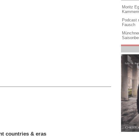
Moritz Eg
Kammermu
Podcast m
Fausch
Münchner
Saisonbe
nt countries & eras