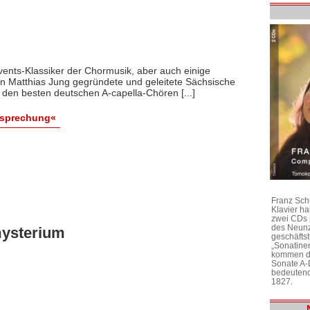
ents-Klassiker der Chormusik, aber auch einige
 Matthias Jung gegründete und geleitete Sächsische
den besten deutschen A-capella-Chören [...]
esprechung«
Franz Sch
Klavier h
zwei CDs 
des Neunz
ysterium
geschäftst
„Sonatine
kommen di
Sonate A-
bedeutend
1827.