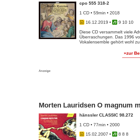
cpo 555 318-2
1 CD • 59min • 2018
16.12.2019
•
9 10 10
Diese CD versammelt viele Adv
Überraschungen. Das 1996 von
Vokalensemble gehört wohl zu 
»zur B
Anzeige
Morten Lauridsen O magnum m
hänssler CLASSIC 98.272
1 CD • 77min • 2000
15.02.2007
•
8 8 8