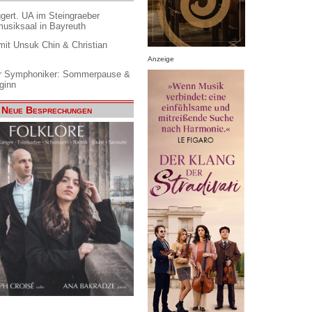
gert. UA im Steingraeber
siksaal in Bayreuth
it Unsuk Chin & Christian
Anzeige
 Symphoniker: Sommerpause &
ginn
Neue Besprechungen