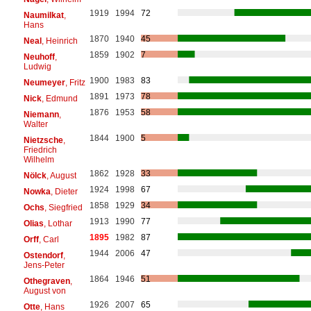
1919
1994
72
Naumilkat
,
Hans
1870
1940
45
Neal
, Heinrich
1859
1902
7
Neuhoff
,
Ludwig
1900
1983
83
Neumeyer
, Fritz
1891
1973
78
Nick
, Edmund
1876
1953
58
Niemann
,
Walter
1844
1900
5
Nietzsche
,
Friedrich
Wilhelm
1862
1928
33
Nölck
, August
1924
1998
67
Nowka
, Dieter
1858
1929
34
Ochs
, Siegfried
1913
1990
77
Olias
, Lothar
1895
1982
87
Orff
, Carl
1944
2006
47
Ostendorf
,
Jens-Peter
1864
1946
51
Othegraven
,
August von
1926
2007
65
Otte
, Hans