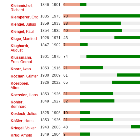
1846
1901
6
Kleinmichel
,
Richard
1885
1973
78
Klemperer
, Otto
1859
1933
38
Klengel
, Julius
1854
1935
40
Klengel
, Paul
1928
1971
43
Kluge
, Manfred
1847
1902
7
Klughardt
,
August
1901
1975
74
Klussmann
,
Ernst Gernot
1853
1916
21
Knorr
, Iwan
1930
2009
61
Kochan
, Günter
1926
2022
65
Koerppen
,
Alfred
1853
1926
31
Koessler
, Hans
1849
1927
32
Köhler
,
Bernhard
1825
1905
10
Kosleck
, Julius
1853
1926
31
Kößler
, Hans
1943
2003
48
Kriegel
, Volker
1849
1904
9
Krug
, Arnold