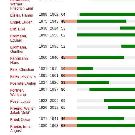
Werner
Friedrich Emil
1898
1962
64
Eisler
, Hanns
1875
1943
48
Engel
, Eugen
1938
2024
53
Erb
, Elke
1896
1958
62
Erdmann
,
Eduard
1939
1996
52
Erdmann
,
Gunther
1860
1940
45
Fährmann
,
Hans
1831
1911
16
Fink
, Christian
1891
1961
66
Finke
, Fidelio F.
1837
1926
31
Foerster
, Anton
1907
1987
80
Fortner
,
Wolfgang
1922
2009
69
Foss
, Lukas
1926
2012
65
Freund
, Walter
Jakob "Joki"
1871
1941
46
Fried
, Oskar
1880
1963
68
Friese
, Ernst
August