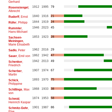
Gerhard
1912
1995
79
Rosenstengel
,
Albrecht
1840
1916
21
Rudorff
, Ernst
1844
1919
24
Rüfer
, Philipp
1946
2023
45
Rummler
,
Hans-Michael
1853
1923
28
Sachsen-
Meiningen
,
Marie Elisabeth
1962
2016
29
Sadlo
, Peter
1862
1942
47
Sauer
, Emil von
1942
2013
49
Schenker
,
Friedrich
1907
1974
67
Scherber
,
Martin
1893
1970
75
Schick
,
Philippine
1868
1933
38
Schillings
, Max
von
1874
1953
58
Schmid
,
Heinrich Kaspar
1901
1987
86
Schmitz-Gohr
,
Else