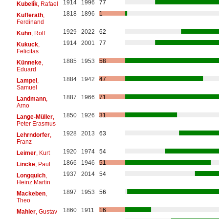
1914
1996
77
Kubelík
, Rafael
1818
1896
1
Kufferath
,
Ferdinand
1929
2022
62
Kühn
, Rolf
1914
2001
77
Kukuck
,
Felicitas
1885
1953
58
Künneke
,
Eduard
1884
1942
47
Lampel
,
Samuel
1887
1966
71
Landmann
,
Arno
1850
1926
31
Lange-Müller
,
Peter Erasmus
1928
2013
63
Lehrndorfer
,
Franz
1920
1974
54
Leimer
, Kurt
1866
1946
51
Lincke
, Paul
1937
2014
54
Longquich
,
Heinz Martin
1897
1953
56
Mackeben
,
Theo
1860
1911
16
Mahler
, Gustav