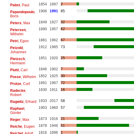
1854
1897
2
Pabst
, Paul
1906
1991
85
Papandopoulo
,
Boris
1849
1927
32
Peters
, Max
1890
1957
62
Petersen
,
Wilhelm
1881
1962
67
Petri
, Egon
1912
1985
73
Petzold
,
Johannes
1851
1920
25
Pietzsch
,
Hermann
1846
1902
7
Piutti
, Carl
1852
1925
30
Posse
, Wilhelm
1891
1967
72
Protze
, Curt
1830
1911
16
Radecke
,
Robert
1933
2017
58
Ragwitz
, Erhard
1903
1960
57
Raphael
,
Günter
1873
1916
21
Reger
, Max
1878
1946
51
Reiche
, Eugen
1816
1896
1
Reichel
, Adolf