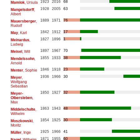
1923
2016
68
Mamlok
, Ursula
1928
2005
63
Mangelsdorff
,
Albert
1889
1971
76
Mauersberger
,
Rudolf
1842
1912
17
May
, Karl
1827
1896
1
Meinardus
,
Ludwig
1897
1967
70
Meisel
, Will
1855
1933
38
Mendelssohn
,
Arnold
1846
1918
23
Menter
, Sophie
1936
1966
30
Meyer
,
Wolfgang
Sebastian
1850
1927
32
Meyer-
Olbersleben
,
Max
1863
1943
48
Middelschulte
,
Wilhelm
1854
1925
30
Moszkowski
,
Moritz
1925
1966
41
Müller
, Inge
1871
1955
60
Nagel
, Wilhelm