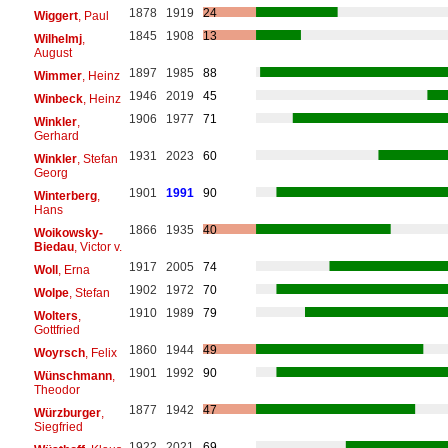
1878
1919
24
Wiggert
, Paul
1845
1908
13
Wilhelmj
,
August
1897
1985
88
Wimmer
, Heinz
1946
2019
45
Winbeck
, Heinz
1906
1977
71
Winkler
,
Gerhard
1931
2023
60
Winkler
, Stefan
Georg
1901
1991
90
Winterberg
,
Hans
1866
1935
40
Woikowsky-
Biedau
, Victor v.
1917
2005
74
Woll
, Erna
1902
1972
70
Wolpe
, Stefan
1910
1989
79
Wolters
,
Gottfried
1860
1944
49
Woyrsch
, Felix
1901
1992
90
Wünschmann
,
Theodor
1877
1942
47
Würzburger
,
Siegfried
1922
2021
69