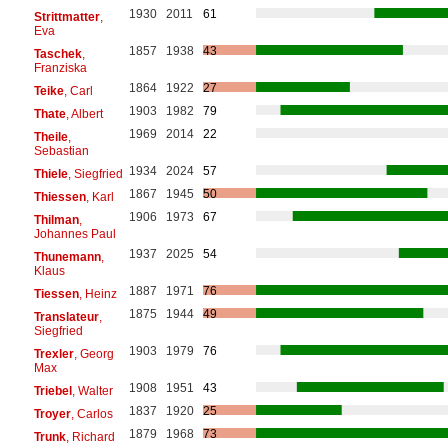
1930
2011
61
Strittmatter
,
Eva
1857
1938
43
Taschek
,
Franziska
1864
1922
27
Teike
, Carl
1903
1982
79
Thate
, Albert
1969
2014
22
Theile
,
Sebastian
1934
2024
57
Thiele
, Siegfried
1867
1945
50
Thiessen
, Karl
1906
1973
67
Thilman
,
Johannes Paul
1937
2025
54
Thunemann
,
Klaus
1887
1971
76
Tiessen
, Heinz
1875
1944
49
Translateur
,
Siegfried
1903
1979
76
Trexler
, Georg
Max
1908
1951
43
Triebel
, Walter
1837
1920
25
Troyer
, Carlos
1879
1968
73
Trunk
, Richard