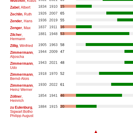
Wüsthoff
, Klaus
1834
1910
15
Zabel
, Albert
1926
2007
65
Zechlin
, Ruth
1936
2019
55
Zender
, Hans
1837
1911
16
Zenger
, Max
1881
1948
53
Zilcher
,
Hermann
1905
1963
58
Zillig
, Winfried
1944
2009
47
Zimmermann
,
Aljoscha
1943
2021
48
Zimmermann
,
Udo
1918
1970
52
Zimmermann
,
Bernd-Alois
1930
2022
61
Zimmermann
,
Heinz Werner
1854
1941
46
Zöllner
,
Heinrich
1884
1915
20
zu Eulenburg
,
Sigwart Botho
Philipp August
▲