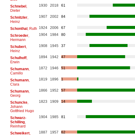
1930
2018
61
Schnebel
,
Dieter
1907
2002
84
Schnitzler
,
Heinz
1924
2006
67
Schonthal
, Ruth
1904
1984
80
Schroeder
,
Hermann
1908
1945
37
Schubert
,
Heinz
1894
1942
47
Schulhoff
,
Erwin
1872
1946
51
Schumann
,
Camillo
1819
1896
1
Schumann
,
Clara
1866
1952
57
Schumann
,
Georg
1823
1909
14
Schuncke
,
Johann
Gottfried Hugo
1904
1985
81
Schwarz-
Schilling
,
Reinhard
1887
1957
62
Schweikert
,