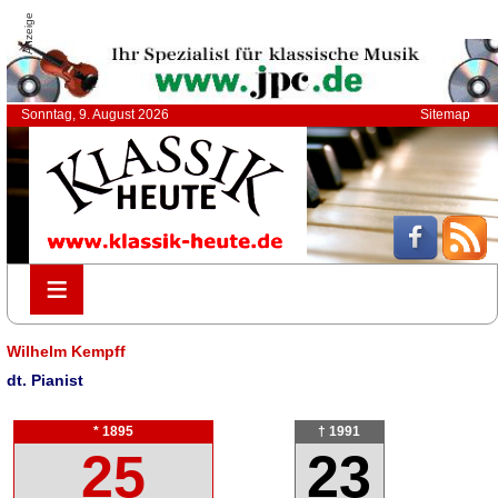
Anzeige
Sonntag, 9. August 2026
Sitemap
≡
≡
Wilhelm Kempff
dt. Pianist
* 1895
† 1991
25
23