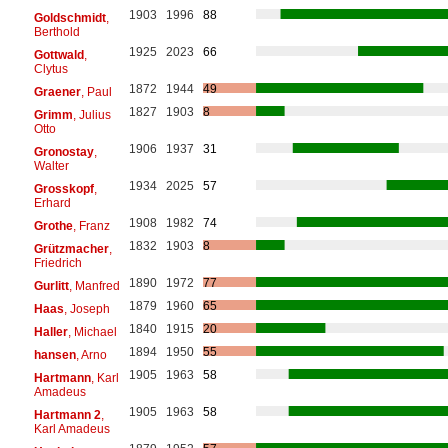
1903
1996
88
Goldschmidt
,
Berthold
1925
2023
66
Gottwald
,
Clytus
1872
1944
49
Graener
, Paul
1827
1903
8
Grimm
, Julius
Otto
1906
1937
31
Gronostay
,
Walter
1934
2025
57
Grosskopf
,
Erhard
1908
1982
74
Grothe
, Franz
1832
1903
8
Grützmacher
,
Friedrich
1890
1972
77
Gurlitt
, Manfred
1879
1960
65
Haas
, Joseph
1840
1915
20
Haller
, Michael
1894
1950
55
hansen
, Arno
1905
1963
58
Hartmann
, Karl
Amadeus
1905
1963
58
Hartmann 2
,
Karl Amadeus