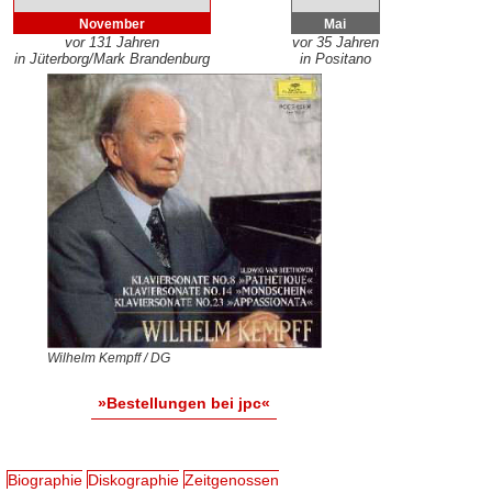
November
Mai
vor 131 Jahren
vor 35 Jahren
in Jüterborg/Mark Brandenburg
in Positano
Wilhelm Kempff / DG
»Bestellungen bei jpc«
Biographie
Diskographie
Zeitgenossen