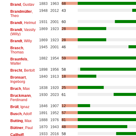
1883
1963
68
Brand
, Gustav
1948
2012
43
Brandmüller
,
Theo
1931
2001
60
Brandt
, Helmut
1869
1923
28
Brandt
, Vassily
(Willy)
1869
1923
28
Brandt
, Willy
1945
2001
46
Brasch
,
Thomas
1882
1954
59
Braunfels
,
Walter
1898
1956
58
Brecht
, Bertolt
1840
1913
18
Bronsart
,
Ingeborg
1838
1920
25
Bruch
, Max
1930
2023
61
Bruckmann
,
Ferdinand
1846
1907
12
Brüll
, Ignaz
1891
1952
57
Busch
, Adolf
1888
1976
81
Butting
, Max
1870
1943
48
Büttner
, Paul
1933
2016
58
Callhoff
,