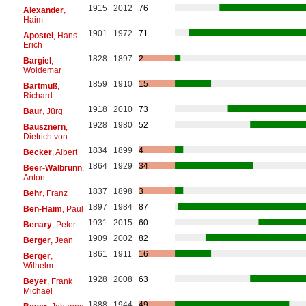
1915
2012
76
Alexander
,
Haim
1901
1972
71
Apostel
, Hans
Erich
1828
1897
2
Bargiel
,
Woldemar
1859
1910
15
Bartmuß
,
Richard
1918
2010
73
Baur
, Jürg
1928
1980
52
Bausznern
,
Dietrich von
1834
1899
4
Becker
, Albert
1864
1929
34
Beer-Walbrunn
,
Anton
1837
1898
3
Behr
, Franz
1897
1984
87
Ben-Haim
, Paul
1931
2015
60
Benary
, Peter
1909
2002
82
Berger
, Jean
1861
1911
16
Berger
,
Wilhelm
1928
2008
63
Beyer
, Frank
Michael
1888
1944
49