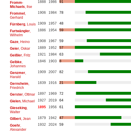
1888
1986
91
Fromm-
Michaels
, Ilse
1906
1984
78
Frommel
,
Gerhard
1909
1957
48
Fürnberg
, Louis
1886
1954
59
Furtwängler
,
Wilhelm
1908
1967
59
Gaze
, Heino
1889
1952
57
Geier
, Oskar
1921
1984
63
Geißler
, Fritz
1846
1903
8
Gelbke
,
Johannes
1909
2007
82
Genzmer
,
Harald
1839
1916
21
Gernsheim
,
Friedrich
1897
1969
72
Gerster
, Ottmar
1927
2019
64
Gielen
, Michael
1895
1956
61
Gieseking
,
Walter
1879
1942
47
Gilbert
, Jean
1932
2024
59
Goehr
,
Alexander