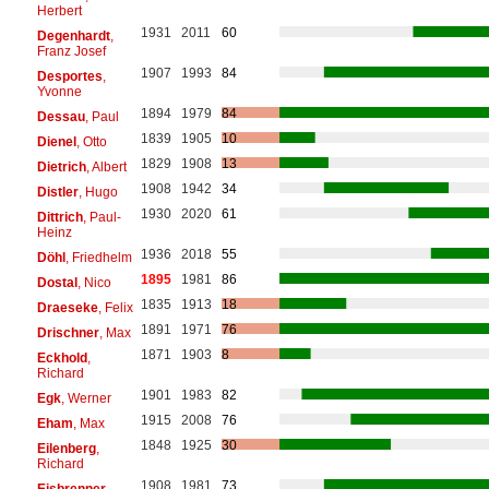
Herbert
1931
2011
60
Degenhardt
,
Franz Josef
1907
1993
84
Desportes
,
Yvonne
1894
1979
84
Dessau
, Paul
1839
1905
10
Dienel
, Otto
1829
1908
13
Dietrich
, Albert
1908
1942
34
Distler
, Hugo
1930
2020
61
Dittrich
, Paul-
Heinz
1936
2018
55
Döhl
, Friedhelm
1895
1981
86
Dostal
, Nico
1835
1913
18
Draeseke
, Felix
1891
1971
76
Drischner
, Max
1871
1903
8
Eckhold
,
Richard
1901
1983
82
Egk
, Werner
1915
2008
76
Eham
, Max
1848
1925
30
Eilenberg
,
Richard
1908
1981
73
Eisbrenner
,