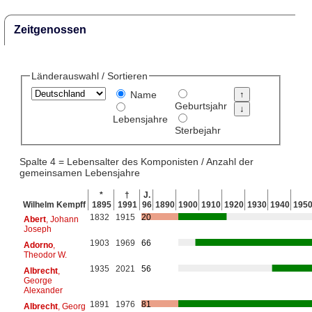
Zeitgenossen
Länderauswahl / Sortieren
Name
Geburtsjahr
Lebensjahre
Sterbejahr
Spalte 4 = Lebensalter des Komponisten / Anzahl der
gemeinsamen Lebensjahre
*
†
J.
Wilhelm Kempff
1895
1991
96
1890
1900
1910
1920
1930
1940
195
1832
1915
20
Abert
, Johann
Joseph
1903
1969
66
Adorno
,
Theodor W.
1935
2021
56
Albrecht
,
George
Alexander
1891
1976
81
Albrecht
, Georg