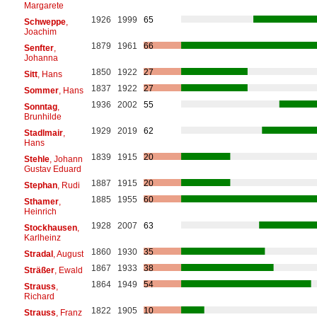
Margarete
1926
1999
65
Schweppe
,
Joachim
1879
1961
66
Senfter
,
Johanna
1850
1922
27
Sitt
, Hans
1837
1922
27
Sommer
, Hans
1936
2002
55
Sonntag
,
Brunhilde
1929
2019
62
Stadlmair
,
Hans
1839
1915
20
Stehle
, Johann
Gustav Eduard
1887
1915
20
Stephan
, Rudi
1885
1955
60
Sthamer
,
Heinrich
1928
2007
63
Stockhausen
,
Karlheinz
1860
1930
35
Stradal
, August
1867
1933
38
Sträßer
, Ewald
1864
1949
54
Strauss
,
Richard
1822
1905
10
Strauss
, Franz