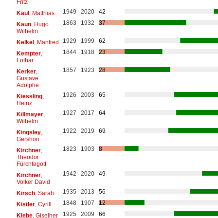
Fritz
1949
2020
42
Kaul
, Matthias
1863
1932
37
Kaun
, Hugo
Wilhelm
1929
1999
62
Kelkel
, Manfred
1844
1918
23
Kempter
,
Lothar
1857
1923
28
Kerker
,
Gustave
Adolphe
1926
2003
65
Kiessling
,
Heinz
1927
2017
64
Killmayer
,
Wilhelm
1922
2019
69
Kingsley
,
Gershon
1823
1903
8
Kirchner
,
Theodor
Fürchtegott
1942
2020
49
Kirchner
,
Volker David
1935
2013
56
Kirsch
, Sarah
1848
1907
12
Kistler
, Cyrill
1925
2009
66
Klebe
, Giselher