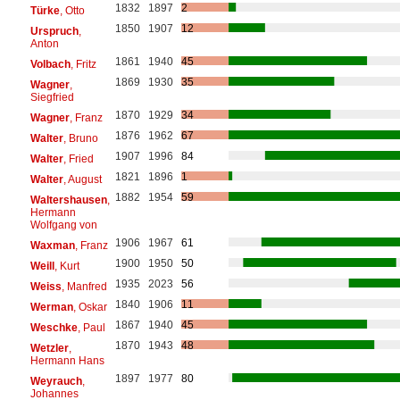
1832
1897
2
Türke
, Otto
1850
1907
12
Urspruch
,
Anton
1861
1940
45
Volbach
, Fritz
1869
1930
35
Wagner
,
Siegfried
1870
1929
34
Wagner
, Franz
1876
1962
67
Walter
, Bruno
1907
1996
84
Walter
, Fried
1821
1896
1
Walter
, August
1882
1954
59
Waltershausen
,
Hermann
Wolfgang von
1906
1967
61
Waxman
, Franz
1900
1950
50
Weill
, Kurt
1935
2023
56
Weiss
, Manfred
1840
1906
11
Werman
, Oskar
1867
1940
45
Weschke
, Paul
1870
1943
48
Wetzler
,
Hermann Hans
1897
1977
80
Weyrauch
,
Johannes