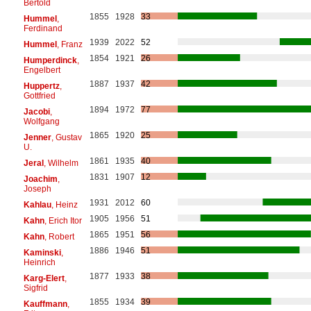
Bertold
1855
1928
33
Hummel
,
Ferdinand
1939
2022
52
Hummel
, Franz
1854
1921
26
Humperdinck
,
Engelbert
1887
1937
42
Huppertz
,
Gottfried
1894
1972
77
Jacobi
,
Wolfgang
1865
1920
25
Jenner
, Gustav
U.
1861
1935
40
Jeral
, Wilhelm
1831
1907
12
Joachim
,
Joseph
1931
2012
60
Kahlau
, Heinz
1905
1956
51
Kahn
, Erich Itor
1865
1951
56
Kahn
, Robert
1886
1946
51
Kaminski
,
Heinrich
1877
1933
38
Karg-Elert
,
Sigfrid
1855
1934
39
Kauffmann
,