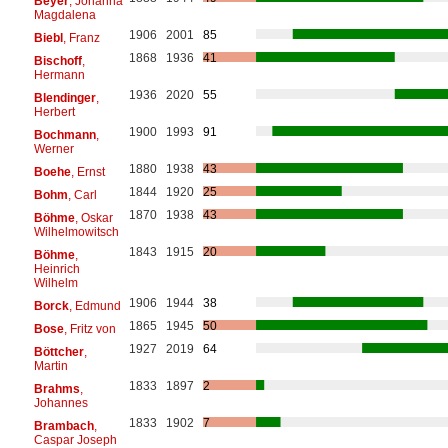
Beyer
, Johanna
Magdalena
1906
2001
85
Biebl
, Franz
1868
1936
41
Bischoff
,
Hermann
1936
2020
55
Blendinger
,
Herbert
1900
1993
91
Bochmann
,
Werner
1880
1938
43
Boehe
, Ernst
1844
1920
25
Bohm
, Carl
1870
1938
43
Böhme
, Oskar
Wilhelmowitsch
1843
1915
20
Böhme
,
Heinrich
Wilhelm
1906
1944
38
Borck
, Edmund
1865
1945
50
Bose
, Fritz von
1927
2019
64
Böttcher
,
Martin
1833
1897
2
Brahms
,
Johannes
1833
1902
7
Brambach
,
Caspar Joseph