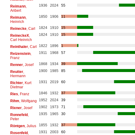
1936
2024
55
Reimann
,
Aribert
1850
1906
11
Reimann
,
Heinrich
1824
1910
15
Reinecke
, Carl
1824
1910
15
ReineckeX
,
Carl Heinrich
1822
1896
1
Reinthaler
, Carl
1911
1968
57
Reizenstein
,
Franz
1868
1934
39
Renner
, Josef
1900
1985
85
Reutter
,
Hermann
1931
2019
60
Richter
, Kurt
Dietmar
1846
1932
37
Ries
, Franz
1952
2024
39
Rihm
, Wolfgang
1902
1973
71
Rixner
, Josef
1935
1965
30
Ronnefeld
,
Peter
1855
1932
37
Röntgen
, Julius
1931
2003
60
Rosenfeld
,