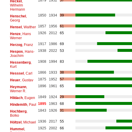
1879
1952
57
Heckel
,
Wilhelm
Hermann
1850
1934
39
Henschel
,
Georg
1857
1956
61
Hensel
, Walther
1926
2012
65
Henze
, Hans
Werner
1917
1986
69
Herzog
, Franz
1938
2022
53
Hespos
, Hans-
Joachim
1908
1994
83
Hessenberg
,
Kurt
1866
1933
38
Hesssel
, Carl
1875
1952
57
Heuer
, Gustav
1896
1961
65
Heymann
,
Werner R.
1849
1924
29
Hildach
, Eugen
1895
1963
68
Hindemith
, Paul
1843
1926
31
Hochberg
,
Bolko
1936
2017
55
Höltzel
, Michael
1925
2002
66
Hummel
,