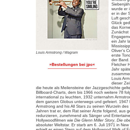
Siebenjäh
wurde er 
er in der 
Luft gesc
Glück ged
das Korne
Zunächst 
Engagemen
ein Jahr 
Mississip
Oliver's C
Louis Armstrong / Wagram
erste Tond
der Band.
Fletcher 
»Bestellungen bei jpc«
Jahr späte
zusammen 
Louis Arm
dieser Ze
die heute als Meilensteine der Jazzgeschichte gelt
Billboard-Charts, dem bis 1966 noch weitere 78 fo
international zu leuchten, 1932 unternahm Armstro
dem ganzen Globus unterwegs und gefeiert. 1947 lö
Armstrong and his All Stars zu seinen Wurzeln de
Jahren trat er, dem Rat seiner Ärzte folgend, aus
redurzieren, zunehmend als Sänger und Entertainer
Hollywoodfilmen wie
Die Glenn Miller Story
,
Die ob
absoluter Weltstar. Er starb am 6. Juli 1971 in Ne
erhielt er einen Stern auf dem Hollywood Walk of 