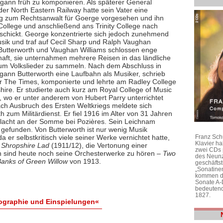
egann früh zu komponieren. Als späterer General
er North Eastern Railway hatte sein Vater eine
g zum Rechtsanwalt für Goerge vorgesehen und ihn
College und anschließend ans Trinity College nach
schickt. George konzentrierte sich jedoch zunehmend
usik und traf auf Cecil Sharp und Ralph Vaughan
 Butterworth und Vaughan Williams schlossen enge
aft, sie unternahmen mehrere Reisen in das ländliche
um Volkslieder zu sammeln. Nach dem Abschluss in
gann Butterworth eine Laufbahn als Musiker, schrieb
für The Times, komponierte und lehrte am Radley College
hire. Er studierte auch kurz am Royal College of Music
, wo er unter anderem von Hubert Parry unterrichtet
ch Ausbruch des Ersten Weltkriegs meldete sich
h zum Militärdienst. Er fiel 1916 im Alter von 31 Jahren
hlacht an der Somme bei Pozières. Sein Leichnam
 gefunden. Von Butterworth ist nur wenig Musik
Franz Sch
da er selbstkritisch viele seiner Werke vernichtet hatte,
Klavier h
 Shropshire Lad
(1911/12), die Vertonung einer
zwei CDs 
 sind heute noch seine Orchesterwerke zu hören –
Two
des Neunz
anks of Green Willow
von 1913.
geschäftst
„Sonatine
kommen di
Sonate A-
bedeutend
1827.
iographie und Einspielungen«