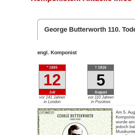
George Butterworth 110. Tod
engl. Komponist
* 1885
† 1916
12
5
Juli
August
vor 141 Jahren
vor 110 Jahren
in London
in Pozières
Am 5. Aug
Komponist
wurde am 
jedoch ba
Musikunte