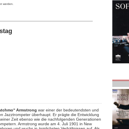
et werden.
stag
atchmo“ Armstrong
war einer der bedeutendsten und
en Jazztrompeter überhaupt. Er prägte die Entwicklung
seiner Zeit ebenso wie die nachfolgenden Generationen
ompetern. Armstrong wurde am 4. Juli 1901 in New
eboren und wuchs in ärmlichsten Verhältnissen auf. Als