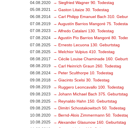
04.08.2020
→ Siegfried Wagner 90. Todestag
05.08.2021
→ Gaston Litaize 30. Todestag
06.08.2014
→ Carl Philipp Emanuel Bach 310. Gebur
07.08.2019
→ Augustín Barrios Mangoré 75. Todesta
07.08.2023
→ Alfredo Catalani 130. Todestag
07.08.2024
→ Agustín Pío Barrios Mangoré 80. Tode
07.08.2025
→ Ernesto Lecuona 130. Geburtstag
07.08.2025
→ Melchior Vulpius 410. Todestag
08.08.2017
→ Cécile Louise Chaminade 160. Geburt
08.08.2019
→ Carl Heinrich Graun 260. Todestag
08.08.2024
→ Peter Sculthorpe 10. Todestag
09.08.2018
→ Giacinto Scelsi 30. Todestag
09.08.2019
→ Ruggero Leoncavallo 100. Todestag
09.08.2023
→ Johann Michael Bach 375. Geburtstag
09.08.2025
→ Reynaldo Hahn 150. Geburtstag
09.08.2025
→ Dimitri Schostakowitsch 50. Todestag
10.08.2020
→ Bernd-Alois Zimmermann 50. Todesta
10.08.2025
→ Alexander Glasunow 160. Geburtstag