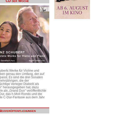
CD der Woche
uberts Werke für Violine und
aben genau den Umfang, der auf
passt. Es sind die drei Sonaten
ehnjährigen, die der
üchtige Verleger Diabelli als
n“ herausgegeben hat, dazu
e als „Grand Duo“ veröffentlichte
Dur, das h-Moll-Rondo und die
e C-Dur-Fantasie aus dem Jahr
Neuveröffentlichungen