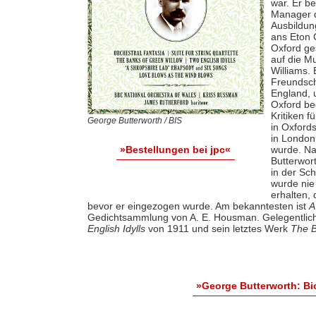
war. Er b
Manager d
Ausbildun
ans Eton 
Oxford ge
auf die M
Williams.
Freundsch
England, 
Oxford be
Kritiken 
George Butterworth / BIS
in Oxfords
in London
wurde. Na
»Bestellungen bei jpc«
Butterwort
in der Sc
wurde nie
erhalten, 
bevor er eingezogen wurde. Am bekanntesten ist
A
Gedichtsammlung von A. E. Housman. Gelegentlich
English Idylls
von 1911 und sein letztes Werk
The B
»George Butterworth: B