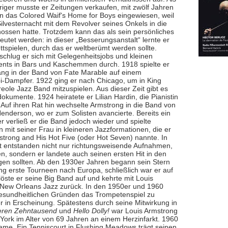
riger musste er Zeitungen verkaufen, mit zwölf Jahren
in das Colored Waif's Home for Boys eingewiesen, weil
Silvesternacht mit dem Revolver seines Onkels in die
hossen hatte. Trotzdem kann das als sein persönliches
eutet werden: in dieser „Besserungsanstalt“ lernte er
ttspielen, durch das er weltberümt werden sollte.
schlug er sich mit Gelegenheitsjobs und kleinen
ts in Bars und Kaschemmen durch. 1918 spielte er
lang in der Band von Fate Marable auf einem
pi-Dampfer. 1922 ging er nach Chicago, um in King
reole Jazz Band mitzuspielen. Aus dieser Zeit gibt es
okumente. 1924 heiratete er Lilian Hardin, die Pianistin
 Auf ihren Rat hin wechselte Armstrong in die Band von
Henderson, wo er zum Solisten avancierte. Bereits ein
r verließ er die Band jedoch wieder und spielte
mit seiner Frau in kleineren Jazzformationen, die er
strong and His Hot Five (oder Hot Seven) nannte. In
it entstanden nicht nur richtungsweisende Aufnahmen,
en, sondern er landete auch seinen ersten Hit in den
lgen sollten. Ab den 1930er Jahren begann sein Stern
ng erste Tourneen nach Europa, schließlich war er auf
ste er seine Big Band auf und kehrte mit Louis
s New Orleans Jazz zurück. In den 1950er und 1960
 gesundheitlichen Gründen das Trompetenspiel zu
 in Erscheinung. Spätestens durch seine Mitwirkung in
eren Zehntausend
und
Hello Dolly!
war Louis Armstrong
w York im Alter von 69 Jahren an einem Herzinfarkt. 1960
Fame. Ein Tenniscourt in Flushing Meadows trägt seinen