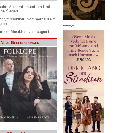
che Musikrat trauert um Prof.
ine Siegert
 Symphoniker: Sommerpause &
ginn
Anzeige
rrhein Musikfestivals beginnt
Neue Besprechungen