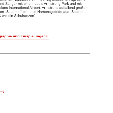
d Sänger mit einem Louis Armstrong Park und mit
ns International Airport. Armstrons auffallend großer
en „Satchmo“ ein – ein Namensgebilde aus „Satchel
ß wie ein Schulranzen“.
graphie und Einspielungen«
tag