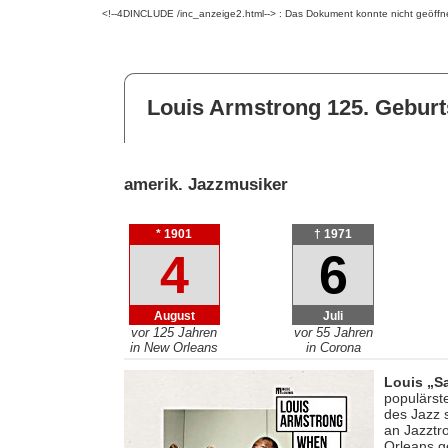
<!--4DINCLUDE /inc_anzeige2.html--> : Das Dokument konnte nicht geöffn
Louis Armstrong 125. Geburt
amerik. Jazzmusiker
* 1901
† 1971
4
6
August
Juli
vor 125 Jahren
vor 55 Jahren
in New Orleans
in Corona
Louis „S
populärst
des Jazz 
an Jazztr
Orleans g