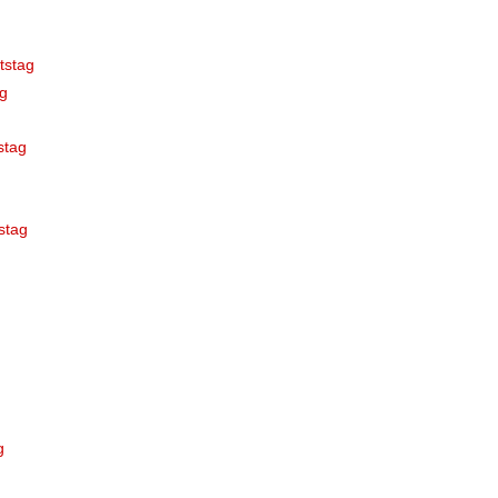
tstag
g
stag
stag
g