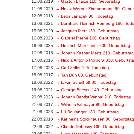
11.08.2019
→ Gaston Litaize 110. Geburtstag
11.08.2020
→ Heinz Werner Zimmermann 90. Gebur
12.08.2018
→ Leoš Janáček 90. Todestag
13.08.2021
→ Bernhard Heinrich Romberg 180. Tode
15.08.2020
→ Jacques Ibert 130. Geburtstag
16.08.2023
→ Gabriel Pierné 160. Geburtstag
16.08.2025
→ Heinrich Marschner 230. Geburtstag
17.08.2016
→ Johann Kaspar Mertz 210. Geburtstag
17.08.2016
→ Nicola Antonio Porpora 330. Geburtst
17.08.2023
→ Carl Zeller 125. Todestag
18.08.2017
→ Tan Dun 60. Geburtstag
18.08.2022
→ Erwin Schulhoff 80. Todestag
19.08.2021
→ George Enescu 140. Geburtstag
20.08.2023
→ Johann Baptist Vanhal 210. Todestag
21.08.2017
→ Wilhelm Killmayer 90. Geburtstag
21.08.2023
→ Lili Boulanger 130. Geburtstag
22.08.2018
→ Karlheinz Stockhausen 90. Geburtstag
22.08.2022
→ Claude Debussy 160. Geburtstag
22.08.2024
→ Luca Marenzio 425. Todestag