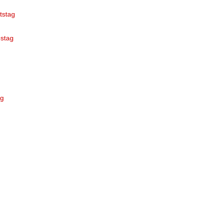
tstag
stag
ag