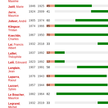
Maxime
1846
1925
45
Jaëll
, Marie
1924
2009
41
Jarre
,
Maurice
1905
1974
60
Jolivet
, André
1874
1966
85
Klingsor
,
Tristan
1867
1950
70
Koechlin
,
Charles
1932
2018
33
Lai
, Francis
Albert
1837
1892
12
Lalliet
,
Théophile
1823
1892
12
Lalò
, Edouard
1907
1991
58
Langlais
,
Jean
1876
1943
63
Laparra
,
Raoul
1857
1944
64
Lazzari
,
Sylvio
1882
1964
82
Le Boucher
,
Maurice
1932
2019
33
Legrand
,
Michel