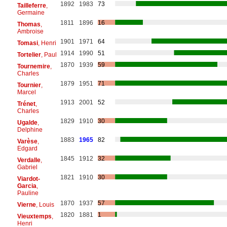
1892
1983
73
Tailleferre
,
Germaine
1811
1896
16
Thomas
,
Ambroise
1901
1971
64
Tomasi
, Henri
1914
1990
51
Tortelier
, Paul
1870
1939
59
Tournemire
,
Charles
1879
1951
71
Tournier
,
Marcel
1913
2001
52
Trénet
,
Charles
1829
1910
30
Ugalde
,
Delphine
1883
1965
82
Varèse
,
Edgard
1845
1912
32
Verdalle
,
Gabriel
1821
1910
30
Viardot-
Garcia
,
Pauline
1870
1937
57
Vierne
, Louis
1820
1881
1
Vieuxtemps
,
Henri