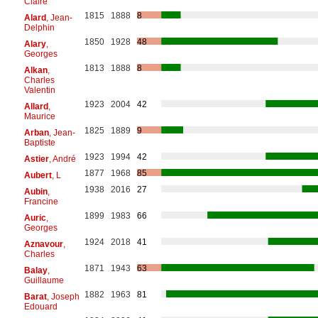
Claire
1815
1888
8
Alard
, Jean-
Delphin
1850
1928
48
Alary
,
Georges
1813
1888
8
Alkan
,
Charles
Valentin
1923
2004
42
Allard
,
Maurice
1825
1889
9
Arban
, Jean-
Baptiste
1923
1994
42
Astier
, André
1877
1968
85
Aubert
, L
1938
2016
27
Aubin
,
Francine
1899
1983
66
Auric
,
Georges
1924
2018
41
Aznavour
,
Charles
1871
1943
63
Balay
,
Guillaume
1882
1963
81
Barat
, Joseph
Edouard