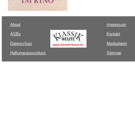
About
Impressum
AGBs
Kontakt
Datenschutz
Mediadaten
Haftungsausschluss
Sitemap