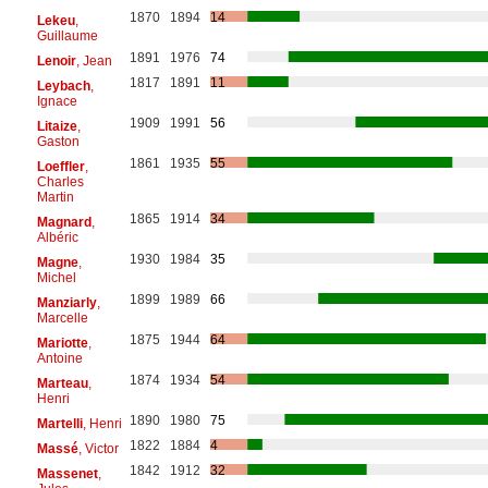
1870
1894
14
Lekeu
,
Guillaume
1891
1976
74
Lenoir
, Jean
1817
1891
11
Leybach
,
Ignace
1909
1991
56
Litaize
,
Gaston
1861
1935
55
Loeffler
,
Charles
Martin
1865
1914
34
Magnard
,
Albéric
1930
1984
35
Magne
,
Michel
1899
1989
66
Manziarly
,
Marcelle
1875
1944
64
Mariotte
,
Antoine
1874
1934
54
Marteau
,
Henri
1890
1980
75
Martelli
, Henri
1822
1884
4
Massé
, Victor
1842
1912
32
Massenet
,