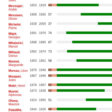
Jules
1853
1929
49
Messager
,
André
1908
1992
57
Messiaen
,
Olivier
1928
2005
37
Michelot
,
Pierre
1891
1976
74
Migot
,
Georges
1898
1985
67
Mihalovici
,
Marcel
1892
1974
73
Milhaud
,
Darius
1903
1961
58
Monnot
,
Marguerite
1870
1946
66
Moreau
, Léon
1867
1946
66
Mouquet
,
Jules
1878
1967
85
Mulet
, Henri
1873
1936
56
Mustel
,
Alphonse
1914
1992
51
Ohana
,
Maurice
1844
1926
46
Paladilhe
,