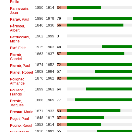
Émile
1850
1914
34
Pannequin
,
Jean
1886
1979
79
Paray
, Paul
1846
1936
56
Périlhou
,
Albert
1962
1999
3
Petrucciani
,
Michel
1915
1963
48
Piaf
, Edith
1863
1937
57
Pierné
,
Gabriel
1874
1952
72
Pierné
, Paul
1908
1994
57
Planel
, Robert
1876
1962
82
Polignac
,
Armande
1899
1963
64
Poulenc
,
Francis
1888
1969
77
Presle
,
Jacques
1871
1933
53
Prestat
, Marie
1848
1917
37
Puget
, Paul
1852
1914
34
Pugno
, Raoul
1910
1992
55