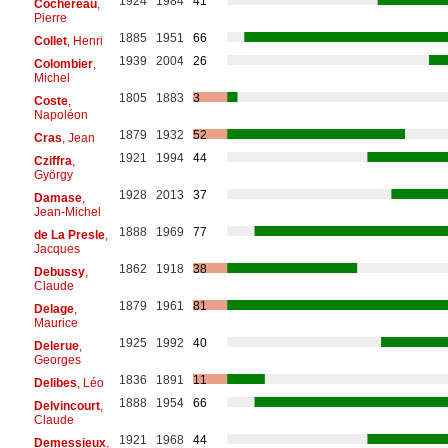
1924
1984
41
Cochereau
,
Pierre
1885
1951
66
Collet
, Henri
1939
2004
26
Colombier
,
Michel
1805
1883
3
Coste
,
Napoléon
1879
1932
52
Cras
, Jean
1921
1994
44
Cziffra
,
György
1928
2013
37
Damase
,
Jean-Michel
1888
1969
77
de La Presle
,
Jacques
1862
1918
38
Debussy
,
Claude
1879
1961
81
Delage
,
Maurice
1925
1992
40
Delerue
,
Georges
1836
1891
11
Delibes
, Léo
1888
1954
66
Delvincourt
,
Claude
1921
1968
44
Demessieux
,