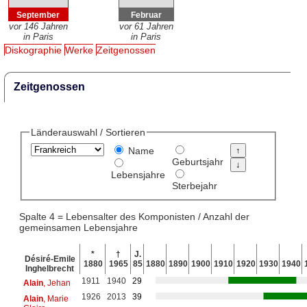
September
Februar
vor 146 Jahren
vor 61 Jahren
in Paris
in Paris
Diskographie
Werke
Zeitgenossen
Zeitgenossen
Länderauswahl / Sortieren
Name
Geburtsjahr
Lebensjahre
Sterbejahr
Spalte 4 = Lebensalter des Komponisten / Anzahl der
gemeinsamen Lebensjahre
*
†
J.
Désiré-Emile
1880
1965
85
1880
1890
1900
1910
1920
1930
1940
Inghelbrecht
1911
1940
29
Alain
, Jehan
1926
2013
39
Alain
, Marie