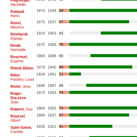
Puig-Roget
,
Henriette
1873
1949
69
Rabaud
,
Henri
1875
1937
57
Ravel
,
Maurice
1910
1953
43
Reinhardt
,
Django
1875
1956
76
Renié
,
Henriette
1900
1988
65
Reuchsel
,
Eugène
1879
1940
60
Rhené-Bâton
,
1834
1891
11
Ritter
,
Frédéric Louis
1896
1987
69
Rivier
, Jean
1873
1954
74
Roger-
Ducasse
,
Jean
1864
1955
75
Ropartz
, Guy
1869
1937
57
Roussel
,
Albert
1835
1921
41
Saint-Saëns
,
Camille