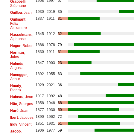
1908
1997
57
Grappelli
,
Stéphane
1930
2019
35
Guillou
, Jean
1837
1911
31
Guilmant
,
Félix
Alexandre
1845
1912
32
Hasselmans
,
Alphonse
1886
1978
79
Heger
, Robert
1830
1911
31
Herman
,
Jules
1847
1903
23
Holmès
,
Augusta
1892
1955
63
Honegger
,
Arthur
1929
2021
36
Houdy
,
Pierick
1917
1992
48
Hubeau
, Jean
1858
1948
68
Hüe
, Georges
1877
1930
50
Huré
, Jean
1890
1962
72
Ibert
, Jacques
1851
1931
51
Indy
, Vincent
1906
1977
59
Jacob
,