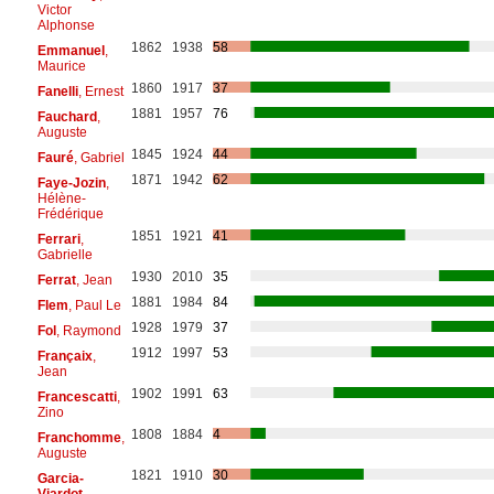
Victor
Alphonse
1862
1938
58
Emmanuel
,
Maurice
1860
1917
37
Fanelli
, Ernest
1881
1957
76
Fauchard
,
Auguste
1845
1924
44
Fauré
, Gabriel
1871
1942
62
Faye-Jozin
,
Hélène-
Frédérique
1851
1921
41
Ferrari
,
Gabrielle
1930
2010
35
Ferrat
, Jean
1881
1984
84
Flem
, Paul Le
1928
1979
37
Fol
, Raymond
1912
1997
53
Françaix
,
Jean
1902
1991
63
Francescatti
,
Zino
1808
1884
4
Franchomme
,
Auguste
1821
1910
30
Garcia-
Viardot
,