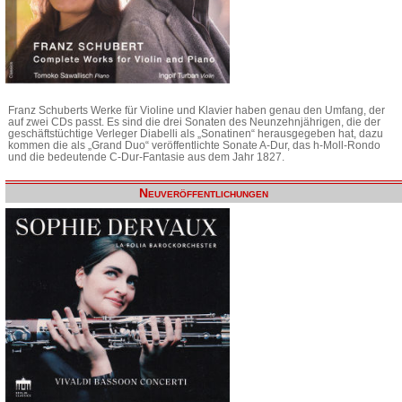
Franz Schuberts Werke für Violine und Klavier haben genau den Umfang, der
auf zwei CDs passt. Es sind die drei Sonaten des Neunzehnjährigen, die der
geschäftstüchtige Verleger Diabelli als „Sonatinen“ herausgegeben hat, dazu
kommen die als „Grand Duo“ veröffentlichte Sonate A-Dur, das h-Moll-Rondo
und die bedeutende C-Dur-Fantasie aus dem Jahr 1827.
Neuveröffentlichungen