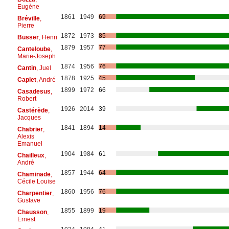
Eugène
1861
1949
69
Bréville
,
Pierre
1872
1973
85
Büsser
, Henri
1879
1957
77
Canteloube
,
Marie-Joseph
1874
1956
76
Cantin
, Juel
1878
1925
45
Caplet
, André
1899
1972
66
Casadesus
,
Robert
1926
2014
39
Castérède
,
Jacques
1841
1894
14
Chabrier
,
Alexis
Emanuel
1904
1984
61
Chailleux
,
André
1857
1944
64
Chaminade
,
Cécile Louise
1860
1956
76
Charpentier
,
Gustave
1855
1899
19
Chausson
,
Ernest