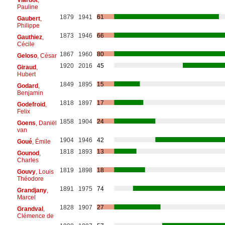
Pauline
1879
1941
61
Gaubert
,
Philippe
1873
1946
66
Gauthiez
,
Cécile
1867
1960
80
Geloso
, César
1920
2016
45
Giraud
,
Hubert
1849
1895
15
Godard
,
Benjamin
1818
1897
17
Godefroid
,
Felix
1858
1904
24
Goens
, Daniël
van
1904
1946
42
Goué
, Émile
1818
1893
13
Gounod
,
Charles
1819
1898
18
Gouvy
, Louis
Théodore
1891
1975
74
Grandjany
,
Marcel
1828
1907
27
Grandval
,
Clémence de