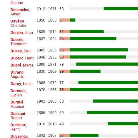
Jeanne
1912
1971
53
Desenclos
,
Alfred
1856
1885
5
Devéria
,
Charlotte
1839
1912
32
Donjon
, Jean
1837
1924
44
Dubois
,
Théodore
1865
1935
55
Dukas
, Paul
1848
1933
53
Duparc
, Henri
1886
1971
79
Dupré
, Marcel
1830
1909
29
Durand
,
Auguste
1888
1979
77
Durey
, Louis
1878
1955
75
Durosoir
,
Lucien
1902
1986
63
Duruflé
,
Maurice
1896
1969
69
Dussaut
,
Robert
1916
2013
49
Dutilleux
,
Henri
1842
1907
27
Duvernoy
,