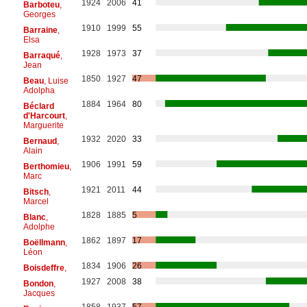
1924
2006
41
Barboteu
,
Georges
1910
1999
55
Barraine
,
Elsa
1928
1973
37
Barraqué
,
Jean
1850
1927
47
Beau
, Luise
Adolpha
1884
1964
80
Béclard
d'Harcourt
,
Marguerite
1932
2020
33
Bernaud
,
Alain
1906
1991
59
Berthomieu
,
Marc
1921
2011
44
Bitsch
,
Marcel
1828
1885
5
Blanc
,
Adolphe
1862
1897
17
Boëllmann
,
Léon
1834
1906
26
Boisdeffre
,
1927
2008
38
Bondon
,
Jacques
1858
1937
57