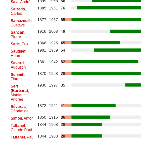
1899
1968
66
Sala
, André
1885
1961
76
Salzedo
,
Carlos
1877
1967
85
Samazeuilh
,
Gustave
1916
2008
49
Sancan
,
Pierre
1866
1925
45
Satie
, Erik
1901
1989
64
Sauguet
,
Henri
1861
1942
62
Savard
,
Augustin
1870
1958
78
Schmitt
,
Florent
1930
1997
35
Serf
(Barbara)
,
Monique
Andrée
1872
1921
41
Séverac
,
Déodat de
1850
1916
36
Simon
, Anton
1844
1908
28
Taffanel
,
Claude Paul
1844
1908
28
Taffanel
, Paul