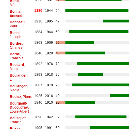
Bonis
,
Mélanie
1880
1944
64
Bonnal
,
Ermend
1918
1995
47
Bonneau
,
Paul
1884
1944
60
Bonnet
,
Joseph
1863
1909
29
Bordes
,
Charles
1840
1920
40
Borne
,
François
1892
1976
73
Boucard
,
Marcel
1893
1918
25
Boulanger
,
Lili
1887
1979
78
Boulanger
,
Nadia
1925
2016
40
Boulez
, Pierre
1840
1910
30
Bourgault-
Ducoudray
,
Louis-Albert
1890
1942
52
Bousquet
,
Francis
1905
1991
60
Bozza
,