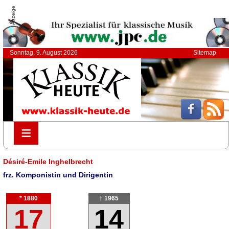
Anzeige
Sonntag, 9. August 2026
Sitemap
≡
≡
Désiré-Emile Inghelbrecht
frz. Komponistin und Dirigentin
* 1880
† 1965
17
14