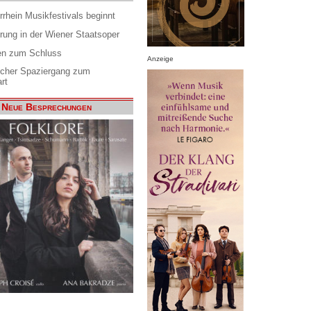
rrhein Musikfestivals beginnt
rung in der Wiener Staatsoper
en zum Schluss
Anzeige
scher Spaziergang zum
rt
Neue Besprechungen