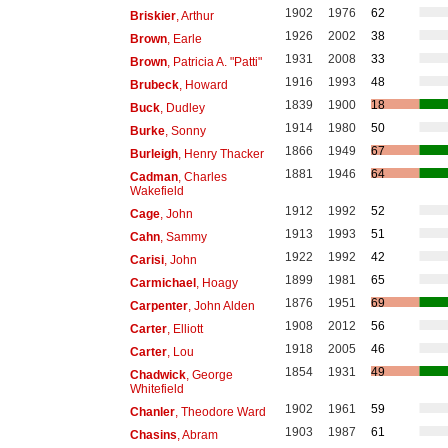
1902
1976
62
Briskier
, Arthur
1926
2002
38
Brown
, Earle
1931
2008
33
Brown
, Patricia A. "Patti"
1916
1993
48
Brubeck
, Howard
1839
1900
18
Buck
, Dudley
1914
1980
50
Burke
, Sonny
1866
1949
67
Burleigh
, Henry Thacker
1881
1946
64
Cadman
, Charles
Wakefield
1912
1992
52
Cage
, John
1913
1993
51
Cahn
, Sammy
1922
1992
42
Carisi
, John
1899
1981
65
Carmichael
, Hoagy
1876
1951
69
Carpenter
, John Alden
1908
2012
56
Carter
, Elliott
1918
2005
46
Carter
, Lou
1854
1931
49
Chadwick
, George
Whitefield
1902
1961
59
Chanler
, Theodore Ward
1903
1987
61
Chasins
, Abram