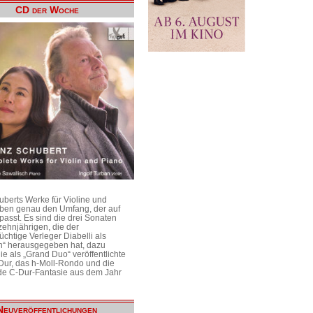
CD der Woche
uberts Werke für Violine und
aben genau den Umfang, der auf
passt. Es sind die drei Sonaten
ehnjährigen, die der
üchtige Verleger Diabelli als
n“ herausgegeben hat, dazu
e als „Grand Duo“ veröffentlichte
Dur, das h-Moll-Rondo und die
e C-Dur-Fantasie aus dem Jahr
Neuveröffentlichungen