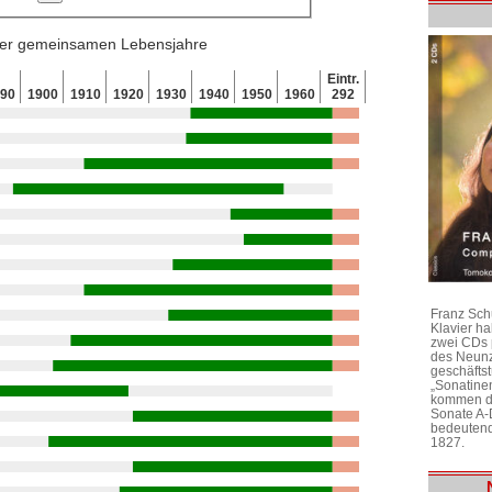
 der gemeinsamen Lebensjahre
Eintr.
890
1900
1910
1920
1930
1940
1950
1960
292
Franz Sch
Klavier h
zwei CDs 
des Neunz
geschäftst
„Sonatine
kommen di
Sonate A-
bedeutend
1827.