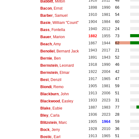
1916
2011
48
Babbitt
, Milton
1898
1990
66
Bacon
, Ernst
1910
1981
54
Barber
, Samuel
1904
1984
60
Basie
, William "Count"
1940
2012
24
Bass
, Fontella
1882
1955
73
Bauer
, Marion
1867
1944
62
Beach
, Amy
1943
2017
21
Benoliel
, Bernard Jack
1891
1943
52
Bernie
, Ben
1918
1990
46
Bernstein
, Leonard
1922
2004
42
Bernstein
, Elmar
1917
1965
47
Best
, Denzil
1905
1981
59
Biondi
, Remo
1913
2006
51
Blackburn
, John
1933
2023
31
Blackwood
, Easley
1887
1983
77
Blake
, Eubie
1936
2023
28
Bley
, Carla
1905
1964
59
Blitzstein
, Marc
1928
2010
36
Bock
, Jerry
1913
1965
51
Bostic
, Earl