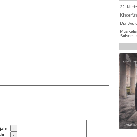
22. Niede
Kinderfüh
Die Best
Musikali
Saisonsta
jahr
ahr