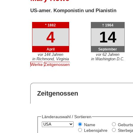
US-amer. Komponistin und Pianistin
* 1882
† 1964
4
14
April
September
vor 144 Jahren
vor 62 Jahren
in Richmond, Virginia
in Washington D.C.
Werke
Zeitgenossen
Zeitgenossen
Länderauswahl / Sortieren
Name
Geburts
Lebensjahre
Sterbej