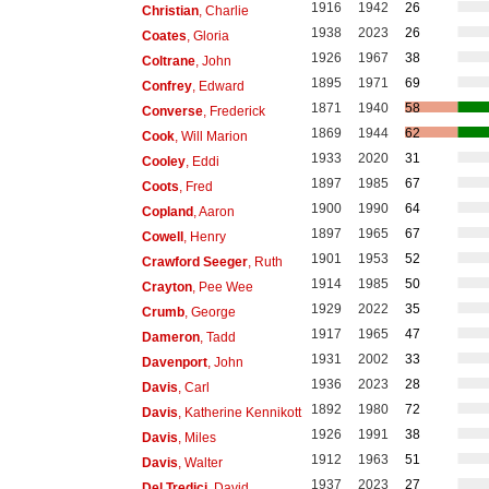
1916
1942
26
Christian
, Charlie
1938
2023
26
Coates
, Gloria
1926
1967
38
Coltrane
, John
1895
1971
69
Confrey
, Edward
1871
1940
58
Converse
, Frederick
1869
1944
62
Cook
, Will Marion
1933
2020
31
Cooley
, Eddi
1897
1985
67
Coots
, Fred
1900
1990
64
Copland
, Aaron
1897
1965
67
Cowell
, Henry
1901
1953
52
Crawford Seeger
, Ruth
1914
1985
50
Crayton
, Pee Wee
1929
2022
35
Crumb
, George
1917
1965
47
Dameron
, Tadd
1931
2002
33
Davenport
, John
1936
2023
28
Davis
, Carl
1892
1980
72
Davis
, Katherine Kennikott
1926
1991
38
Davis
, Miles
1912
1963
51
Davis
, Walter
1937
2023
27
Del Tredici
, David