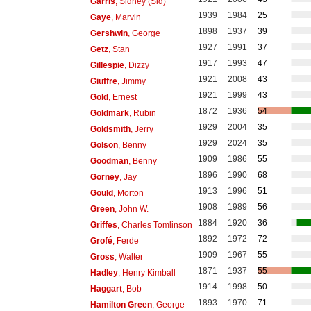
Garris
, Sidney (Sid)
1939
1984
25
Gaye
, Marvin
1898
1937
39
Gershwin
, George
1927
1991
37
Getz
, Stan
1917
1993
47
Gillespie
, Dizzy
1921
2008
43
Giuffre
, Jimmy
1921
1999
43
Gold
, Ernest
1872
1936
54
Goldmark
, Rubin
1929
2004
35
Goldsmith
, Jerry
1929
2024
35
Golson
, Benny
1909
1986
55
Goodman
, Benny
1896
1990
68
Gorney
, Jay
1913
1996
51
Gould
, Morton
1908
1989
56
Green
, John W.
1884
1920
36
Griffes
, Charles Tomlinson
1892
1972
72
Grofé
, Ferde
1909
1967
55
Gross
, Walter
1871
1937
55
Hadley
, Henry Kimball
1914
1998
50
Haggart
, Bob
1893
1970
71
Hamilton Green
, George