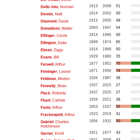
1913
2008
51
Dello Joio
, Norman
1914
2002
50
Dennis
, Matt
1915
2005
49
Diamond
, David
1893
1947
54
Donaldson
, Walter
1914
1990
50
Effinger
, Cecile
1899
1974
65
Ellington
, Duke
1914
1968
50
Elman
, Ziggy
1929
1980
35
Evans
, Bill
1877
1952
70
Farwell
, Arthur
1871
1956
74
Feininger
, Lyonel
1926
1987
38
Feldman
, Morton
1937
2015
27
Fennelly
, Brian
1937
2025
27
Flack
, Roberta
1926
2021
38
Floyd
, Carlisle
1853
1937
55
Foote
, Arthur
1923
2019
41
Frackenpohl
, Arthur
1856
1932
50
Gabriel
, Charles
Hutchinson
1921
1977
43
Garner
, Erroll
1921
2006
43