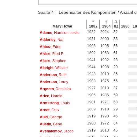
Spalte 4 = Lebensalter des Komponisten / Anzahl
*
†
J.
Mary Howe
1882
1964
82
1880
1
1932
2024
32
Adams
, Harrison Leslie
1931
2000
33
Adderley
, Nat
1908
1995
56
Ahbez
, Eden
1892
1953
61
Ahlert
, Fred E.
1941
1992
23
Albert
, Stephen
1944
1998
20
Albright
, William
1928
2019
36
Anderson
, Ruth
1908
1975
56
Anderson
, Leroy
1927
2019
37
Argento
, Dominick
1905
1986
59
Arlen
, Harold
1901
1971
63
Armstrong
, Louis
1889
1918
29
Arndt
, Felix
1919
1990
45
Auld
, George
1900
1972
64
Austin
, Gene
1919
2013
45
Avshalomov
, Jacob