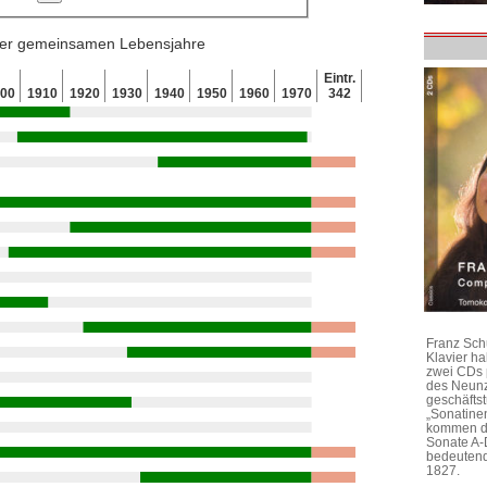
 der gemeinsamen Lebensjahre
Eintr.
900
1910
1920
1930
1940
1950
1960
1970
342
Franz Sch
Klavier h
zwei CDs 
des Neunz
geschäftst
„Sonatine
kommen di
Sonate A-
bedeutend
1827.