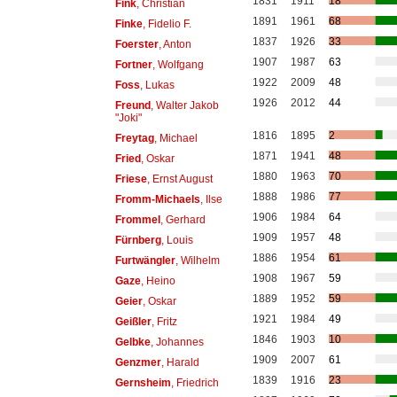
1831
1911
18
Fink
, Christian
1891
1961
68
Finke
, Fidelio F.
1837
1926
33
Foerster
, Anton
1907
1987
63
Fortner
, Wolfgang
1922
2009
48
Foss
, Lukas
1926
2012
44
Freund
, Walter Jakob
"Joki"
1816
1895
2
Freytag
, Michael
1871
1941
48
Fried
, Oskar
1880
1963
70
Friese
, Ernst August
1888
1986
77
Fromm-Michaels
, Ilse
1906
1984
64
Frommel
, Gerhard
1909
1957
48
Fürnberg
, Louis
1886
1954
61
Furtwängler
, Wilhelm
1908
1967
59
Gaze
, Heino
1889
1952
59
Geier
, Oskar
1921
1984
49
Geißler
, Fritz
1846
1903
10
Gelbke
, Johannes
1909
2007
61
Genzmer
, Harald
1839
1916
23
Gernsheim
, Friedrich