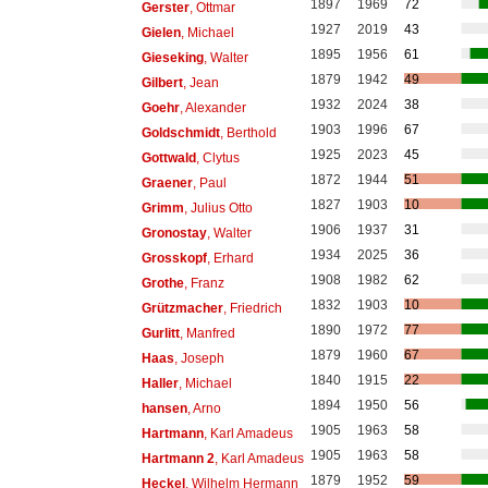
1897
1969
72
Gerster
, Ottmar
1927
2019
43
Gielen
, Michael
1895
1956
61
Gieseking
, Walter
1879
1942
49
Gilbert
, Jean
1932
2024
38
Goehr
, Alexander
1903
1996
67
Goldschmidt
, Berthold
1925
2023
45
Gottwald
, Clytus
1872
1944
51
Graener
, Paul
1827
1903
10
Grimm
, Julius Otto
1906
1937
31
Gronostay
, Walter
1934
2025
36
Grosskopf
, Erhard
1908
1982
62
Grothe
, Franz
1832
1903
10
Grützmacher
, Friedrich
1890
1972
77
Gurlitt
, Manfred
1879
1960
67
Haas
, Joseph
1840
1915
22
Haller
, Michael
1894
1950
56
hansen
, Arno
1905
1963
58
Hartmann
, Karl Amadeus
1905
1963
58
Hartmann 2
, Karl Amadeus
1879
1952
59
Heckel
, Wilhelm Hermann