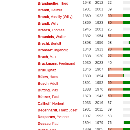
1948
2012
22
Brandmüller
, Theo
1931
2001
39
Brandt
, Helmut
1869
1923
30
Brandt
, Vassily (Willy)
1869
1923
30
Brandt
, Willy
1945
2001
25
Brasch
, Thomas
1882
1954
61
Braunfels
, Walter
1898
1956
58
Brecht
, Bertolt
1840
1913
20
Bronsart
, Ingeborg
1838
1920
27
Bruch
, Max
1930
2023
40
Bruckmann
, Ferdinand
1846
1907
14
Brüll
, Ignaz
1830
1894
1
Bülow
, Hans
1891
1952
59
Busch
, Adolf
1888
1976
77
Butting
, Max
1870
1943
50
Büttner
, Paul
1933
2016
37
Callhoff
, Herbert
1931
2011
39
Degenhardt
, Franz Josef
1907
1993
63
Desportes
, Yvonne
1894
1979
76
Dessau
, Paul
1839
1905
12