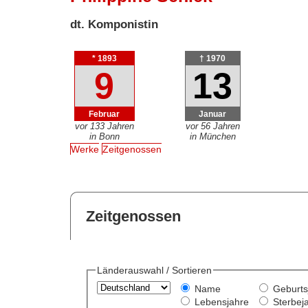
dt. Komponistin
* 1893
† 1970
9
13
Februar
Januar
vor 133 Jahren
vor 56 Jahren
in Bonn
in München
Werke
Zeitgenossen
Zeitgenossen
Länderauswahl / Sortieren
Name
Geburts
Lebensjahre
Sterbej