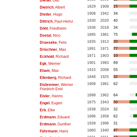
Dienel
, Otto
1829
1908
15
Dietrich
, Albert
1908
1942
34
Distler
, Hugo
1930
2020
40
Dittrich
, Paul-Heinz
1936
2018
34
Döhl
, Friedhelm
1895
1981
75
Dostal
, Nico
1835
1913
20
Draeseke
, Felix
1891
1971
77
Drischner
, Max
1871
1903
10
Eckhold
, Richard
1901
1983
69
Egk
, Werner
1915
2008
55
Eham
, Max
1848
1925
32
Eilenberg
, Richard
1908
1981
62
Eisbrenner
, Werner
Friedrich Emil
1898
1962
64
Eisler
, Hanns
1875
1943
50
Engel
, Eugen
1938
2024
32
Erb
, Elke
1896
1958
62
Erdmann
, Eduard
1939
1996
31
Erdmann
, Gunther
1860
1940
47
Fährmann
, Hans