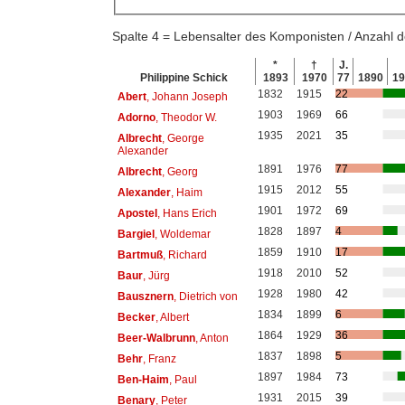
Spalte 4 = Lebensalter des Komponisten / Anzahl
*
†
J.
Philippine Schick
1893
1970
77
1890
1
1832
1915
22
Abert
, Johann Joseph
1903
1969
66
Adorno
, Theodor W.
1935
2021
35
Albrecht
, George
Alexander
1891
1976
77
Albrecht
, Georg
1915
2012
55
Alexander
, Haim
1901
1972
69
Apostel
, Hans Erich
1828
1897
4
Bargiel
, Woldemar
1859
1910
17
Bartmuß
, Richard
1918
2010
52
Baur
, Jürg
1928
1980
42
Bausznern
, Dietrich von
1834
1899
6
Becker
, Albert
1864
1929
36
Beer-Walbrunn
, Anton
1837
1898
5
Behr
, Franz
1897
1984
73
Ben-Haim
, Paul
1931
2015
39
Benary
, Peter