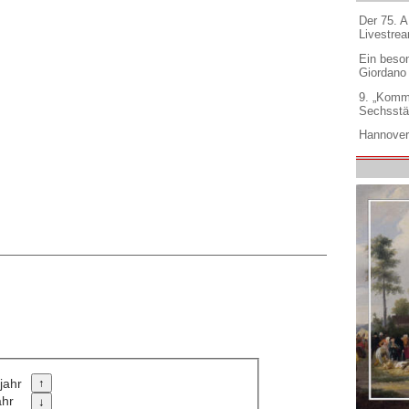
Der 75. 
Livestre
Ein beso
Giordano
9. „Komm
Sechsstä
Hannover
jahr
ahr