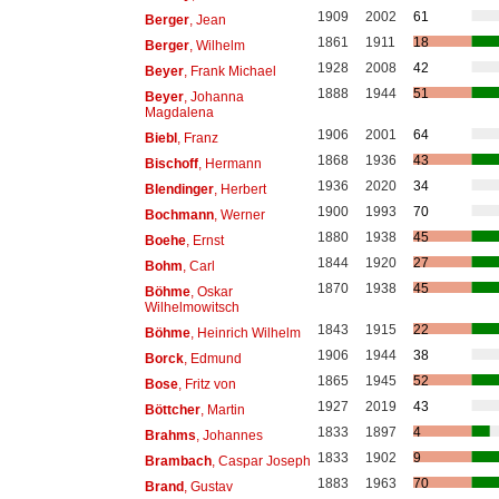
1909
2002
61
Berger
, Jean
1861
1911
18
Berger
, Wilhelm
1928
2008
42
Beyer
, Frank Michael
1888
1944
51
Beyer
, Johanna
Magdalena
1906
2001
64
Biebl
, Franz
1868
1936
43
Bischoff
, Hermann
1936
2020
34
Blendinger
, Herbert
1900
1993
70
Bochmann
, Werner
1880
1938
45
Boehe
, Ernst
1844
1920
27
Bohm
, Carl
1870
1938
45
Böhme
, Oskar
Wilhelmowitsch
1843
1915
22
Böhme
, Heinrich Wilhelm
1906
1944
38
Borck
, Edmund
1865
1945
52
Bose
, Fritz von
1927
2019
43
Böttcher
, Martin
1833
1897
4
Brahms
, Johannes
1833
1902
9
Brambach
, Caspar Joseph
1883
1963
70
Brand
, Gustav