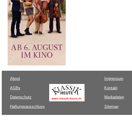
About
Impressum
AGBs
Kontakt
Datenschutz
Mediadaten
Haftungsausschluss
Sitemap