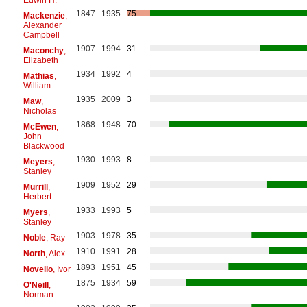
1847
1935
75
Mackenzie
,
Alexander
Campbell
1907
1994
31
Maconchy
,
Elizabeth
1934
1992
4
Mathias
,
William
1935
2009
3
Maw
,
Nicholas
1868
1948
70
McEwen
,
John
Blackwood
1930
1993
8
Meyers
,
Stanley
1909
1952
29
Murrill
,
Herbert
1933
1993
5
Myers
,
Stanley
1903
1978
35
Noble
, Ray
1910
1991
28
North
, Alex
1893
1951
45
Novello
, Ivor
1875
1934
59
O'Neill
,
Norman