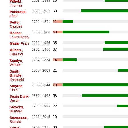
1903
1999
35
Pitfield
,
Thomas
1879
1932
53
Poldowski
,
Irène
1792
1871
11
Potter
,
Cipriani
1830
1908
48
Redner
,
Lewis Henry
1903
1986
35
Riede
, Erich
1901
1986
37
Rubbra
,
Edmund
1792
1874
14
Sandys
,
William
1917
2003
21
Smith
Brindle
,
Reginald
1858
1944
78
Smythe
,
Ethel
1880
1962
58
Spain-Dunk
,
Susan
1916
1983
22
Stevens
,
Bernard
1928
2015
10
Stevenson
,
Ronald
1902
1985
36