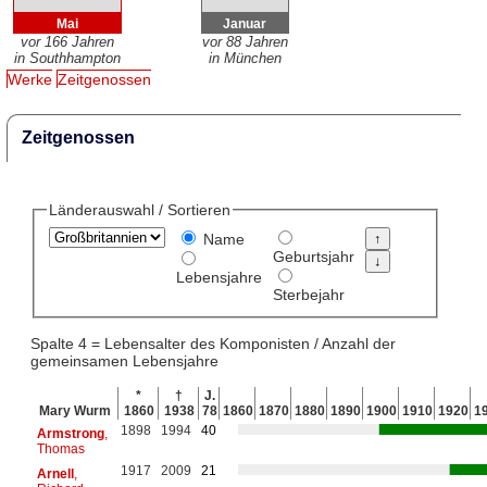
Mai
Januar
vor 166 Jahren
vor 88 Jahren
in Southhampton
in München
Werke
Zeitgenossen
Zeitgenossen
Länderauswahl / Sortieren
Name
Geburtsjahr
Lebensjahre
Sterbejahr
Spalte 4 = Lebensalter des Komponisten / Anzahl der
gemeinsamen Lebensjahre
*
†
J.
Mary Wurm
1860
1938
78
1860
1870
1880
1890
1900
1910
1920
1
1898
1994
40
Armstrong
,
Thomas
1917
2009
21
Arnell
,