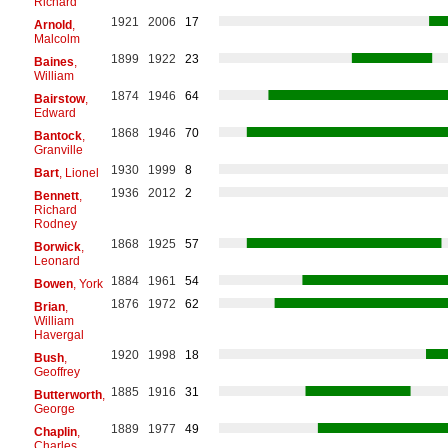
Richard
1921
2006
17
Arnold
,
Malcolm
1899
1922
23
Baines
,
William
1874
1946
64
Bairstow
,
Edward
1868
1946
70
Bantock
,
Granville
1930
1999
8
Bart
, Lionel
1936
2012
2
Bennett
,
Richard
Rodney
1868
1925
57
Borwick
,
Leonard
1884
1961
54
Bowen
, York
1876
1972
62
Brian
,
William
Havergal
1920
1998
18
Bush
,
Geoffrey
1885
1916
31
Butterworth
,
George
1889
1977
49
Chaplin
,
Charles