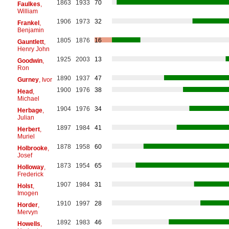
1863
1933
70
Faulkes
,
William
1906
1973
32
Frankel
,
Benjamin
1805
1876
16
Gauntlett
,
Henry John
1925
2003
13
Goodwin
,
Ron
1890
1937
47
Gurney
, Ivor
1900
1976
38
Head
,
Michael
1904
1976
34
Herbage
,
Julian
1897
1984
41
Herbert
,
Muriel
1878
1958
60
Holbrooke
,
Josef
1873
1954
65
Holloway
,
Frederick
1907
1984
31
Holst
,
Imogen
1910
1997
28
Horder
,
Mervyn
1892
1983
46
Howells
,