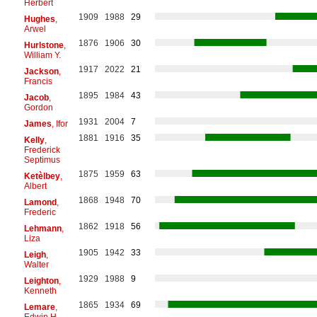
Herbert
1909
1988
29
Hughes
,
Arwel
1876
1906
30
Hurlstone
,
William Y.
1917
2022
21
Jackson
,
Francis
1895
1984
43
Jacob
,
Gordon
1931
2004
7
James
, Ifor
1881
1916
35
Kelly
,
Frederick
Septimus
1875
1959
63
Ketèlbey
,
Albert
1868
1948
70
Lamond
,
Frederic
1862
1918
56
Lehmann
,
Liza
1905
1942
33
Leigh
,
Walter
1929
1988
9
Leighton
,
Kenneth
1865
1934
69
Lemare
,
Edwin H.