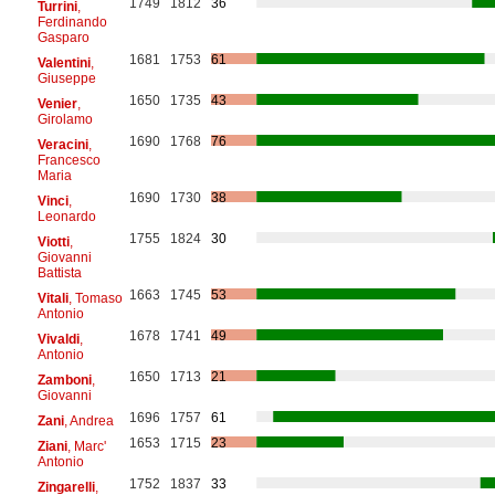
1749
1812
36
Turrini
,
Ferdinando
Gasparo
1681
1753
61
Valentini
,
Giuseppe
1650
1735
43
Venier
,
Girolamo
1690
1768
76
Veracini
,
Francesco
Maria
1690
1730
38
Vinci
,
Leonardo
1755
1824
30
Viotti
,
Giovanni
Battista
1663
1745
53
Vitali
, Tomaso
Antonio
1678
1741
49
Vivaldi
,
Antonio
1650
1713
21
Zamboni
,
Giovanni
1696
1757
61
Zani
, Andrea
1653
1715
23
Ziani
, Marc'
Antonio
1752
1837
33
Zingarelli
,