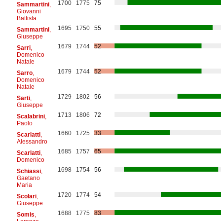
1700
1775
75
Sammartini
,
Giovanni
Battista
1695
1750
55
Sammartini
,
Giuseppe
1679
1744
52
Sarri
,
Domenico
Natale
1679
1744
52
Sarro
,
Domenico
Natale
1729
1802
56
Sarti
,
Giuseppe
1713
1806
72
Scalabrini
,
Paolo
1660
1725
33
Scarlatti
,
Alessandro
1685
1757
65
Scarlatti
,
Domenico
1698
1754
56
Schiassi
,
Gaetano
Maria
1720
1774
54
Scolari
,
Giuseppe
1688
1775
83
Somis
,