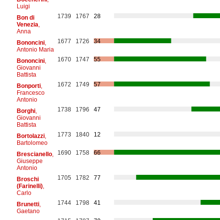
Luigi
1739
1767
28
Bon di
Venezia
,
Anna
1677
1726
34
Bononcini
,
Antonio Maria
1670
1747
55
Bononcini
,
Giovanni
Battista
1672
1749
57
Bonporti
,
Francesco
Antonio
1738
1796
47
Borghi
,
Giovanni
Battista
1773
1840
12
Bortolazzi
,
Bartolomeo
1690
1758
66
Brescianello
,
Giuseppe
Antonio
1705
1782
77
Broschi
(Farinelli)
,
Carlo
1744
1798
41
Brunetti
,
Gaetano