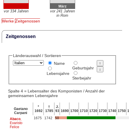
März
vor 334 Jahren
vor 241 Jahren
in Rom
Werke
Zeitgenossen
Zeitgenossen
Länderauswahl / Sortieren
Name
Geburtsjahr
Lebensjahre
Sterbejahr
Spalte 4 = Lebensalter des Komponisten / Anzahl der
gemeinsamen Lebensjahre
*
†
J.
Gaetano
1692
1785
93
1690
1700
1710
1720
1730
1740
1750
Carpani
1675
1742
50
Abaco
,
Evaristo
Felice