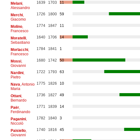
1639
1703
11
Melani
,
Alessandro
1726
1800
59
Merchi
,
Giacomo
1774
1847
11
Molino
,
Francesco
1640
1706
14
Moratelli
,
Sebastiano
1784
1841
1
Morlacchi
,
Francesco
1680
1742
50
Mossi
,
Giovanni
1722
1793
63
Nardini
,
Pietro
1775
1826
10
Nava
, Antonio
Maria
1736
1827
49
Ottani
,
Bernardo
1771
1839
14
Paër
,
Ferdinando
1782
1840
3
Paganini
,
Niccolò
1740
1816
45
Paisiello
,
Giovanni