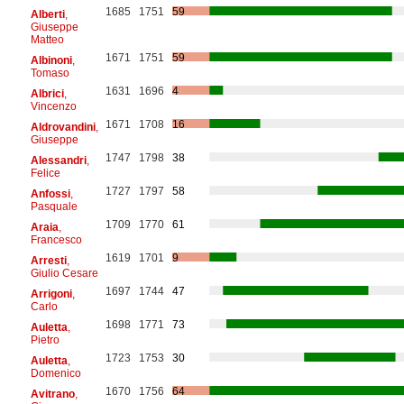
1685
1751
59
Alberti
,
Giuseppe
Matteo
1671
1751
59
Albinoni
,
Tomaso
1631
1696
4
Albrici
,
Vincenzo
1671
1708
16
Aldrovandini
,
Giuseppe
1747
1798
38
Alessandri
,
Felice
1727
1797
58
Anfossi
,
Pasquale
1709
1770
61
Araia
,
Francesco
1619
1701
9
Arresti
,
Giulio Cesare
1697
1744
47
Arrigoni
,
Carlo
1698
1771
73
Auletta
,
Pietro
1723
1753
30
Auletta
,
Domenico
1670
1756
64
Avitrano
,