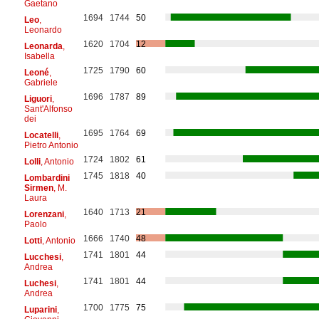
Gaetano
1694
1744
50
Leo
,
Leonardo
1620
1704
12
Leonarda
,
Isabella
1725
1790
60
Leoné
,
Gabriele
1696
1787
89
Liguori
,
Sant'Alfonso
dei
1695
1764
69
Locatelli
,
Pietro Antonio
1724
1802
61
Lolli
, Antonio
1745
1818
40
Lombardini
Sirmen
, M.
Laura
1640
1713
21
Lorenzani
,
Paolo
1666
1740
48
Lotti
, Antonio
1741
1801
44
Lucchesi
,
Andrea
1741
1801
44
Luchesi
,
Andrea
1700
1775
75
Luparini
,