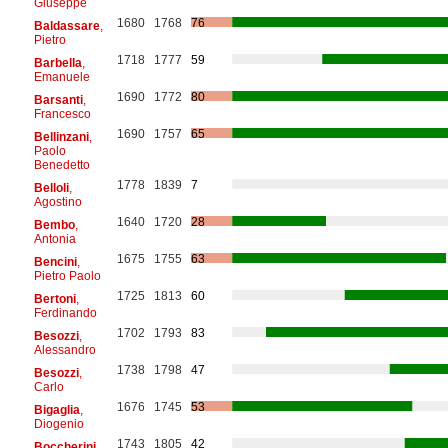
Giuseppe
1680
1768
76
Baldassare
,
Pietro
1718
1777
59
Barbella
,
Emanuele
1690
1772
80
Barsanti
,
Francesco
1690
1757
65
Bellinzani
,
Paolo
Benedetto
1778
1839
7
Belloli
,
Agostino
1640
1720
28
Bembo
,
Antonia
1675
1755
63
Bencini
,
Pietro Paolo
1725
1813
60
Bertoni
,
Ferdinando
1702
1793
83
Besozzi
,
Alessandro
1738
1798
47
Besozzi
,
Carlo
1676
1745
53
Bigaglia
,
Diogenio
1743
1805
42
Boccherini
,