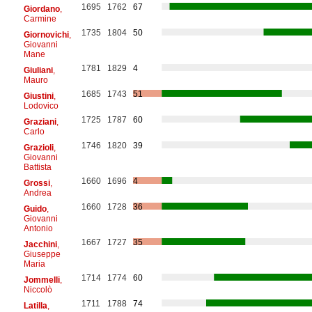
1695
1762
67
Giordano
,
Carmine
1735
1804
50
Giornovichi
,
Giovanni
Mane
1781
1829
4
Giuliani
,
Mauro
1685
1743
51
Giustini
,
Lodovico
1725
1787
60
Graziani
,
Carlo
1746
1820
39
Grazioli
,
Giovanni
Battista
1660
1696
4
Grossi
,
Andrea
1660
1728
36
Guido
,
Giovanni
Antonio
1667
1727
35
Jacchini
,
Giuseppe
Maria
1714
1774
60
Jommelli
,
Niccolò
1711
1788
74
Latilla
,