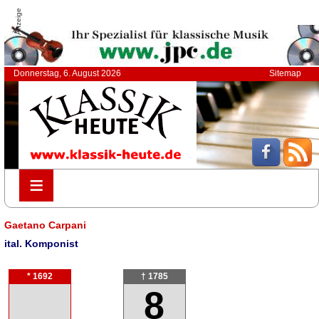
Anzeige
Donnerstag, 6. August 2026
Sitemap
≡
≡
Gaetano Carpani
ital. Komponist
* 1692
† 1785
8