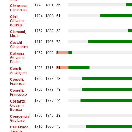
1749
1801
36
Cimarosa
,
Domenico
1724
1808
61
Cirri
,
Giovanni
Battista
1752
1832
33
Clementi
,
Muzio
1712
1796
73
Cocchi
,
Gioacchino
1637
1695
3
Colonna
,
Giovanni
Paolo
1653
1713
21
Corelli
,
Arcangelo
1705
1778
73
Corselli
,
Francisco
1705
1778
73
Corselli
,
Francesco
1704
1778
74
Costanzi
,
Giovanni
Battista
1762
1846
23
Crescentini
,
Girolamo
1710
1805
75
Dall'Abaco
,
Joseph