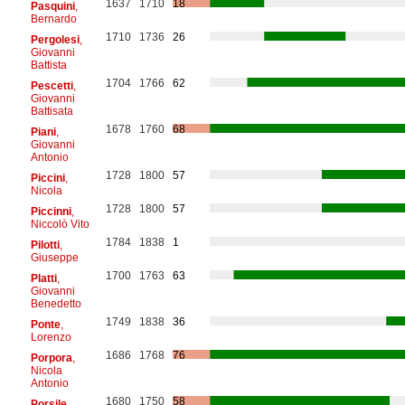
1637
1710
18
Pasquini
,
Bernardo
1710
1736
26
Pergolesi
,
Giovanni
Battista
1704
1766
62
Pescetti
,
Giovanni
Battisata
1678
1760
68
Piani
,
Giovanni
Antonio
1728
1800
57
Piccini
,
Nicola
1728
1800
57
Piccinni
,
Niccolò Vito
1784
1838
1
Pilotti
,
Giuseppe
1700
1763
63
Platti
,
Giovanni
Benedetto
1749
1838
36
Ponte
,
Lorenzo
1686
1768
76
Porpora
,
Nicola
Antonio
1680
1750
58
Porsile
,