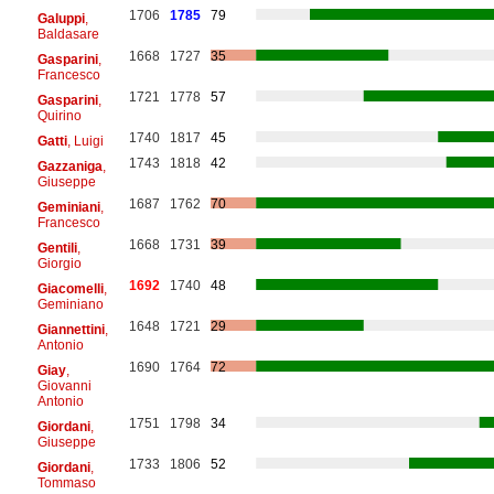
1706
1785
79
Galuppi
,
Baldasare
1668
1727
35
Gasparini
,
Francesco
1721
1778
57
Gasparini
,
Quirino
1740
1817
45
Gatti
, Luigi
1743
1818
42
Gazzaniga
,
Giuseppe
1687
1762
70
Geminiani
,
Francesco
1668
1731
39
Gentili
,
Giorgio
1692
1740
48
Giacomelli
,
Geminiano
1648
1721
29
Giannettini
,
Antonio
1690
1764
72
Giay
,
Giovanni
Antonio
1751
1798
34
Giordani
,
Giuseppe
1733
1806
52
Giordani
,
Tommaso