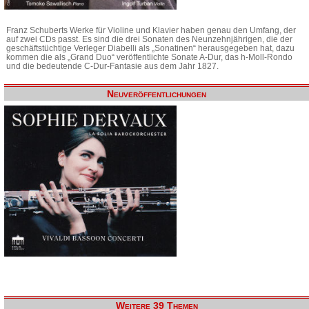
Franz Schuberts Werke für Violine und Klavier haben genau den Umfang, der
auf zwei CDs passt. Es sind die drei Sonaten des Neunzehnjährigen, die der
geschäftstüchtige Verleger Diabelli als „Sonatinen“ herausgegeben hat, dazu
kommen die als „Grand Duo“ veröffentlichte Sonate A-Dur, das h-Moll-Rondo
und die bedeutende C-Dur-Fantasie aus dem Jahr 1827.
Neuveröffentlichungen
Weitere 39 Themen