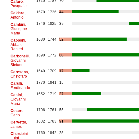
1715
1787
70
Cafaro
,
Pasquale
1670
1736
44
Caldara
,
Antonio
1746
1825
39
Cambini
,
Giuseppe
Maria
1680
1744
52
Capponi
,
Abbate
Ranieri
1690
1772
80
Carbonelli
,
Giovanni
Stefano
1640
1709
17
Caresana
,
Cristofaro
1770
1841
15
Carulli
,
Ferdinando
1652
1719
27
Casini
,
Giovanni
Maria
1706
1761
55
Cecere
,
Carlo
1682
1783
91
Cervetto
,
James
1760
1842
25
Cherubini
,
Luigi