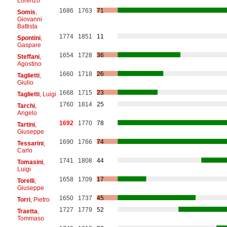
Lorenzo
1686
1763
71
Somis
,
Giovanni
Battista
1774
1851
11
Spontini
,
Gaspare
1654
1728
36
Steffani
,
Agostino
1660
1718
26
Taglietti
,
Giulio
1668
1715
23
Taglietti
, Luigi
1760
1814
25
Tarchi
,
Angelo
1692
1770
78
Tartini
,
Giuseppe
1690
1766
74
Tessarini
,
Carlo
1741
1808
44
Tomasini
,
Luigi
1658
1709
17
Torelli
,
Giuseppe
1650
1737
45
Torri
, Pietro
1727
1779
52
Traetta
,
Tommaso