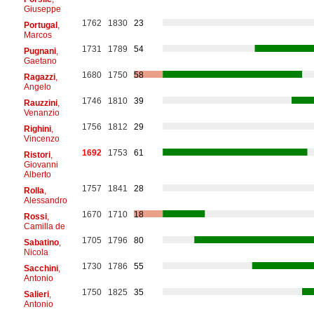
Giuseppe
1762
1830
23
Portugal
,
Marcos
1731
1789
54
Pugnani
,
Gaetano
1680
1750
58
Ragazzi
,
Angelo
1746
1810
39
Rauzzini
,
Venanzio
1756
1812
29
Righini
,
Vincenzo
1692
1753
61
Ristori
,
Giovanni
Alberto
1757
1841
28
Rolla
,
Alessandro
1670
1710
18
Rossi
,
Camilla de
1705
1796
80
Sabatino
,
Nicola
1730
1786
55
Sacchini
,
Antonio
1750
1825
35
Salieri
,
Antonio