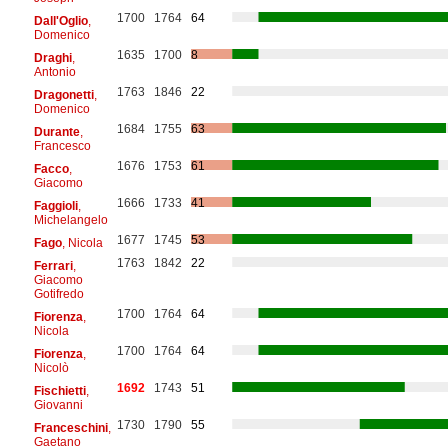
1700
1764
64
Dall'Oglio
,
Domenico
1635
1700
8
Draghi
,
Antonio
1763
1846
22
Dragonetti
,
Domenico
1684
1755
63
Durante
,
Francesco
1676
1753
61
Facco
,
Giacomo
1666
1733
41
Faggioli
,
Michelangelo
1677
1745
53
Fago
, Nicola
1763
1842
22
Ferrari
,
Giacomo
Gotifredo
1700
1764
64
Fiorenza
,
Nicola
1700
1764
64
Fiorenza
,
Nicolò
1692
1743
51
Fischietti
,
Giovanni
1730
1790
55
Franceschini
,
Gaetano