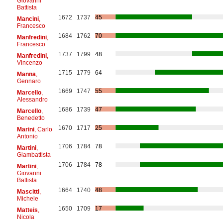
Giovanni
Battista
1672
1737
45
Mancini
,
Francesco
1684
1762
70
Manfredini
,
Francesco
1737
1799
48
Manfredini
,
Vincenzo
1715
1779
64
Manna
,
Gennaro
1669
1747
55
Marcello
,
Alessandro
1686
1739
47
Marcello
,
Benedetto
1670
1717
25
Marini
, Carlo
Antonio
1706
1784
78
Martini
,
Giambattista
1706
1784
78
Martini
,
Giovanni
Battista
1664
1740
48
Mascitti
,
Michele
1650
1709
17
Matteis
,
Nicola