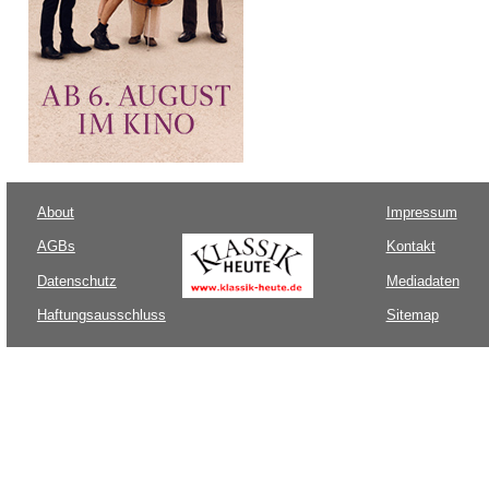
About
Impressum
AGBs
Kontakt
Datenschutz
Mediadaten
Haftungsausschluss
Sitemap