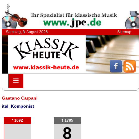
Anzeige
Samstag, 8. August 2026
Sitemap
≡
≡
Gaetano Carpani
ital. Komponist
* 1692
† 1785
8