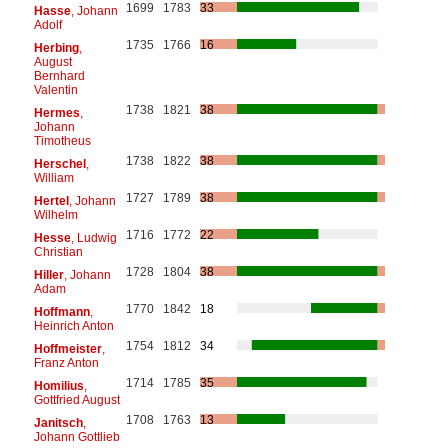
1699
1783
33
Hasse
, Johann
Adolf
1735
1766
16
Herbing
,
August
Bernhard
Valentin
1738
1821
38
Hermes
,
Johann
Timotheus
1738
1822
38
Herschel
,
William
1727
1789
38
Hertel
, Johann
Wilhelm
1716
1772
22
Hesse
, Ludwig
Christian
1728
1804
38
Hiller
, Johann
Adam
1770
1842
18
Hoffmann
,
Heinrich Anton
1754
1812
34
Hoffmeister
,
Franz Anton
1714
1785
35
Homilius
,
Gottfried August
1708
1763
13
Janitsch
,
Johann Gottlieb