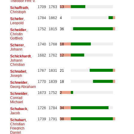
Theodor Frhr. v.
1709
1763
13
Schaffrath
,
Christoph
1784
1862
4
Schefer
,
Leopold
1752
1815
36
Scheidler
,
Christin
Gottlieb
1740
1768
18
Scherer
,
Johann
1682
1762
12
Schickhardt
,
Johann
Christian
1767
1831
21
Schnabel
,
Joseph
1770
1839
18
Schneider
,
Georg Abraham
1673
1752
2
Schneider
,
Conrad
Michael
1726
1784
34
Schuback
,
Jacob
1739
1791
38
Schubart
,
Christian
Friedrich
Daniel