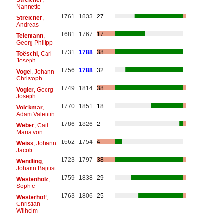
Nannette
1761
1833
27
Streicher
,
Andreas
1681
1767
17
Telemann
,
Georg Philipp
1731
1788
38
Toëschi
, Carl
Joseph
1756
1788
32
Vogel
, Johann
Christoph
1749
1814
38
Vogler
, Georg
Joseph
1770
1851
18
Volckmar
,
Adam Valentin
1786
1826
2
Weber
, Carl
Maria von
1662
1754
4
Weiss
, Johann
Jacob
1723
1797
38
Wendling
,
Johann Baptist
1759
1838
29
Westenholz
,
Sophie
1763
1806
25
Westerhoff
,
Christian
Wilhelm