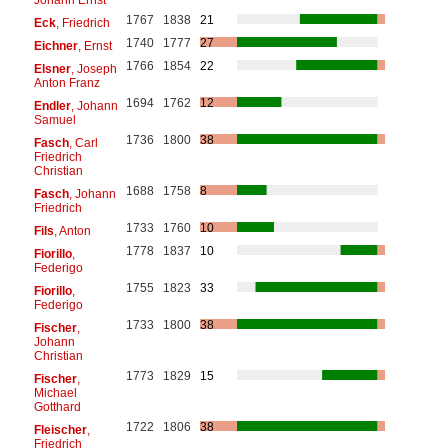
1767
1838
21
Eck
, Friedrich
1740
1777
27
Eichner
, Ernst
1766
1854
22
Elsner
, Joseph
Anton Franz
1694
1762
12
Endler
, Johann
Samuel
1736
1800
38
Fasch
, Carl
Friedrich
Christian
1688
1758
8
Fasch
, Johann
Friedrich
1733
1760
10
Fils
, Anton
1778
1837
10
Fiorillo
,
Federigo
1755
1823
33
Fiorillo
,
Federigo
1733
1800
38
Fischer
,
Johann
Christian
1773
1829
15
Fischer
,
Michael
Gotthard
1722
1806
38
Fleischer
,
Friedrich