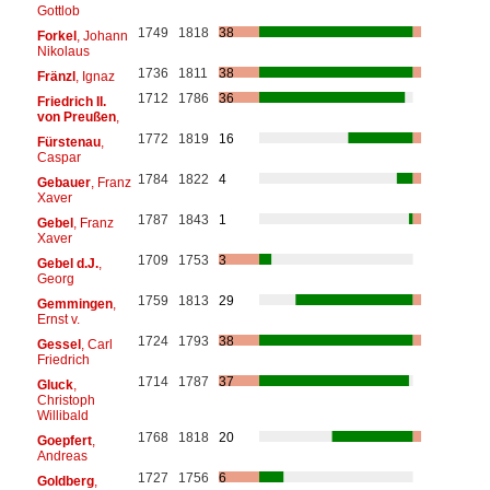
Gottlob
1749
1818
38
Forkel
, Johann
Nikolaus
1736
1811
38
Fränzl
, Ignaz
1712
1786
36
Friedrich II.
von Preußen
,
1772
1819
16
Fürstenau
,
Caspar
1784
1822
4
Gebauer
, Franz
Xaver
1787
1843
1
Gebel
, Franz
Xaver
1709
1753
3
Gebel d.J.
,
Georg
1759
1813
29
Gemmingen
,
Ernst v.
1724
1793
38
Gessel
, Carl
Friedrich
1714
1787
37
Gluck
,
Christoph
Willibald
1768
1818
20
Goepfert
,
Andreas
1727
1756
6
Goldberg
,