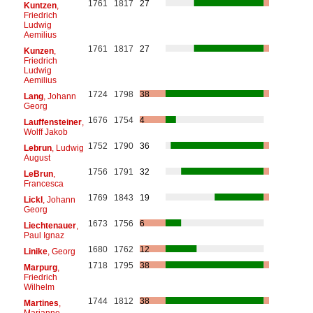
1761
1817
27
Kuntzen
,
Friedrich
Ludwig
Aemilius
1761
1817
27
Kunzen
,
Friedrich
Ludwig
Aemilius
1724
1798
38
Lang
, Johann
Georg
1676
1754
4
Lauffensteiner
,
Wolff Jakob
1752
1790
36
Lebrun
, Ludwig
August
1756
1791
32
LeBrun
,
Francesca
1769
1843
19
Lickl
, Johann
Georg
1673
1756
6
Liechtenauer
,
Paul Ignaz
1680
1762
12
Linike
, Georg
1718
1795
38
Marpurg
,
Friedrich
Wilhelm
1744
1812
38
Martines
,
Marianne