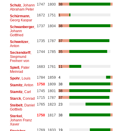
1747
1800
38
Schulz
, Johann
Abraham Peter
1672
1751
1
Schürmann
,
Georg Kaspar
1737
1804
38
Schwanberger
,
Johann
Gottfried
1735
1787
37
Schweitzer
,
Anton
1744
1785
35
Seckendorff
,
Siegmund
Freiherr von
1683
1761
11
Spieß
, Pater
Meinrad
1784
1859
4
Spohr
, Louis
1750
1809
38
Stamitz
, Anton
1745
1801
38
Stamitz
, Carl
1715
1787
37
Starck
, Conrad
1765
1823
23
Steibelt
, Daniel
Gottlieb
1750
1817
38
Sterkel
,
Johann Franz
Xaver
1769
1833
19
Streicher
,