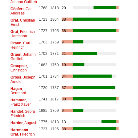
Johann Gottlieb
1768
1818
20
Göpfert
, Carl
Andreas
1723
1804
38
Graf
, Christian
Ernst
1727
1795
38
Graf
, Friedrich
Hartmann
1703
1759
9
Graun
, Carl
Heinrich
1702
1771
21
Graun
, Johann
Gottlieb
1683
1760
10
Graupner
,
Christoph
1701
1784
34
Gross
, Joseph
Arnold
1720
1787
37
Hagen
,
Bernhard
1741
1817
38
Hammer
,
Franz Xaver
1685
1759
9
Händel
, Georg
Friedrich
1775
1813
13
Harder
, August
1727
1795
38
Hartmann
Graf
, Friedrich