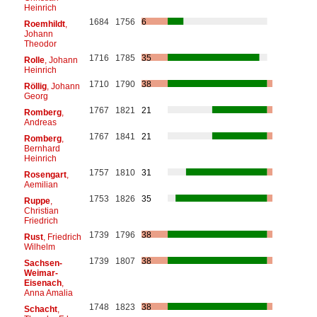
Heinrich
1684
1756
6
Roemhildt
,
Johann
Theodor
1716
1785
35
Rolle
, Johann
Heinrich
1710
1790
38
Röllig
, Johann
Georg
1767
1821
21
Romberg
,
Andreas
1767
1841
21
Romberg
,
Bernhard
Heinrich
1757
1810
31
Rosengart
,
Aemilian
1753
1826
35
Ruppe
,
Christian
Friedrich
1739
1796
38
Rust
, Friedrich
Wilhelm
1739
1807
38
Sachsen-
Weimar-
Eisenach
,
Anna Amalia
1748
1823
38
Schacht
,