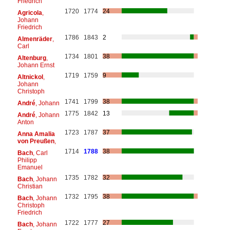
Friedrich
1720
1774
24
Agricola
,
Johann
Friedrich
1786
1843
2
Almenräder
,
Carl
1734
1801
38
Altenburg
,
Johann Ernst
1719
1759
9
Altnickol
,
Johann
Christoph
1741
1799
38
André
, Johann
1775
1842
13
André
, Johann
Anton
1723
1787
37
Anna Amalia
von Preußen
,
1714
1788
38
Bach
, Carl
Philipp
Emanuel
1735
1782
32
Bach
, Johann
Christian
1732
1795
38
Bach
, Johann
Christoph
Friedrich
1722
1777
27
Bach
, Johann