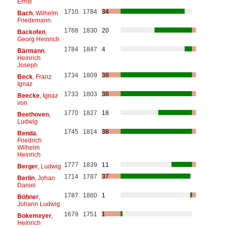
Ernst
1710
1784
34
Bach
, Wilhelm
Friedemann
1768
1830
20
Backofen
,
Georg Heinrich
1784
1847
4
Bärmann
,
Heinrich
Joseph
1734
1809
38
Beck
, Franz
Ignaz
1733
1803
38
Beecke
, Ignaz
von
1770
1827
18
Beethoven
,
Ludwig
1745
1814
38
Benda
,
Friedrich
Wilhelm
Heinrich
1777
1839
11
Berger
, Ludwig
1714
1787
37
Berlin
, Johan
Daniel
1787
1860
1
Böhner
,
Johann Ludwig
1679
1751
1
Bokemeyer
,
Heinrich