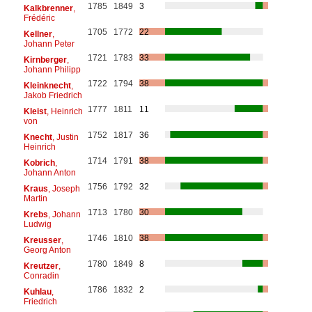
1785
1849
3
Kalkbrenner
,
Frédéric
1705
1772
22
Kellner
,
Johann Peter
1721
1783
33
Kirnberger
,
Johann Philipp
1722
1794
38
Kleinknecht
,
Jakob Friedrich
1777
1811
11
Kleist
, Heinrich
von
1752
1817
36
Knecht
, Justin
Heinrich
1714
1791
38
Kobrich
,
Johann Anton
1756
1792
32
Kraus
, Joseph
Martin
1713
1780
30
Krebs
, Johann
Ludwig
1746
1810
38
Kreusser
,
Georg Anton
1780
1849
8
Kreutzer
,
Conradin
1786
1832
2
Kuhlau
,
Friedrich