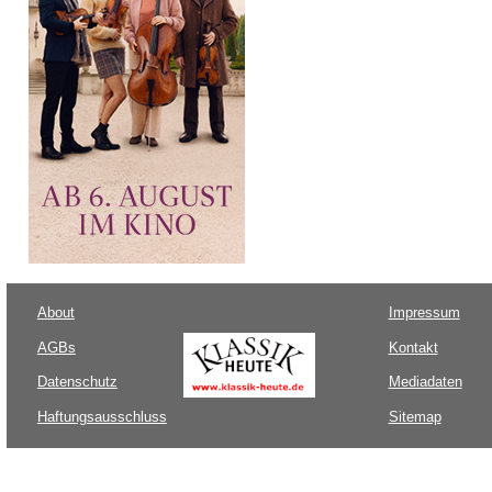
About
Impressum
AGBs
Kontakt
Datenschutz
Mediadaten
Haftungsausschluss
Sitemap