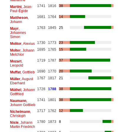
1741
1816
38
Martini
, Jean-
Paul-Égide
1681
1764
14
Mattheson
,
Johann
1763
1845
25
Mayr
,
Johannes
Simon
1730
1773
23
Molitor
, Alexius
1695
1765
15
Molter
, Johann
Melchior
1719
1787
37
Mozart
,
Leopold
1690
1770
20
Muffat
, Gottlieb
1767
1817
21
Müller
, August
Eberhard
1728
1788
38
Müthel
, Johann
Gottfried
1741
1801
38
Naumann
,
Johann Gottlieb
1717
1762
12
Nichelmann
,
Christoph
1780
1873
8
Nisle
, Johann
Martin Friedrich