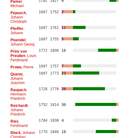
1782
1827
6
Pamer
,
Michael
1667
1752
2
Pepusch
,
Johann
Christoph
1697
1761
11
Pfeiffer
,
Johann
1687
1755
5
Pisendel
,
Johann Georg
1772
1806
16
Prinz von
Preußen
, Louis
Ferdinand
1697
1757
7
Prowo
, Pierre
1697
1773
23
Quantz
,
Johann
Joachim
1728
1778
28
Raupach
,
Hermann
Friedrich
1752
1814
36
Reichardt
,
Johann
Friedrich
1784
1838
4
Ries
,
Ferdinand
1770
1846
18
Rinck
, Johann
Christian