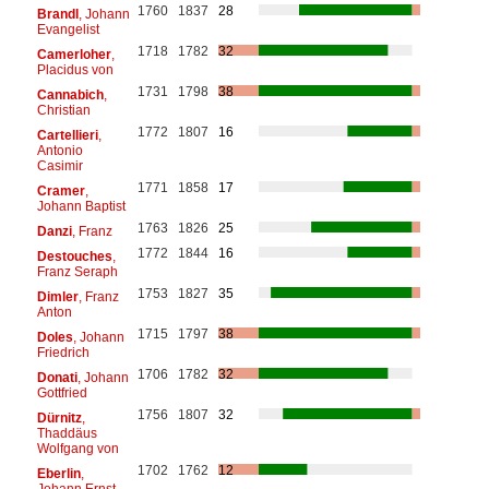
1760
1837
28
Brandl
, Johann
Evangelist
1718
1782
32
Camerloher
,
Placidus von
1731
1798
38
Cannabich
,
Christian
1772
1807
16
Cartellieri
,
Antonio
Casimir
1771
1858
17
Cramer
,
Johann Baptist
1763
1826
25
Danzi
, Franz
1772
1844
16
Destouches
,
Franz Seraph
1753
1827
35
Dimler
, Franz
Anton
1715
1797
38
Doles
, Johann
Friedrich
1706
1782
32
Donati
, Johann
Gottfried
1756
1807
32
Dürnitz
,
Thaddäus
Wolfgang von
1702
1762
12
Eberlin
,
Johann Ernst