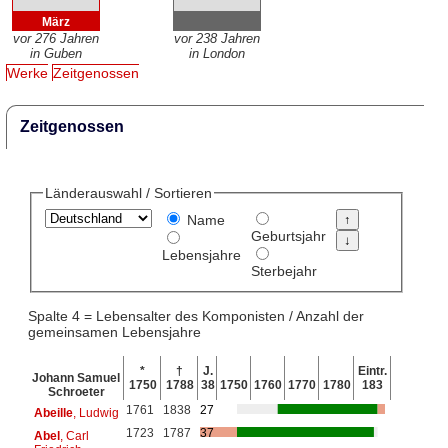
März
vor 276 Jahren
vor 238 Jahren
in Guben
in London
Werke
Zeitgenossen
Zeitgenossen
Länderauswahl / Sortieren
Name
Geburtsjahr
Lebensjahre
Sterbejahr
Spalte 4 = Lebensalter des Komponisten / Anzahl der
gemeinsamen Lebensjahre
*
†
J.
Eintr.
Johann Samuel
1750
1788
38
1750
1760
1770
1780
183
Schroeter
1761
1838
27
Abeille
, Ludwig
1723
1787
37
Abel
, Carl