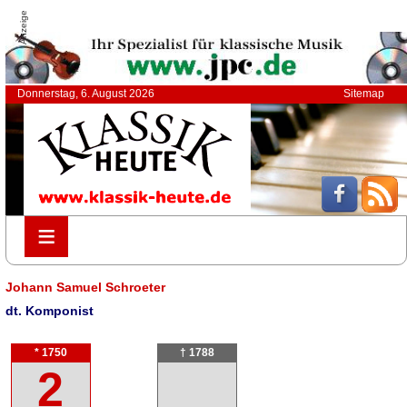
Anzeige
Donnerstag, 6. August 2026
Sitemap
≡
≡
Johann Samuel Schroeter
dt. Komponist
* 1750
† 1788
2