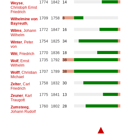
1774
1842
14
Weyse
,
Christoph Ernst
Friedrich
1709
1758
8
Wilhelmine von
Bayreuth
,
1772
1847
16
Wilms
, Johann
Wilhelm
1754
1825
34
Winter
, Peter
von
1770
1836
18
Witt
, Friedrich
1735
1792
38
Wolf
, Ernst
Wilhelm
1707
1789
38
Wolff
, Christian
Michael
1758
1832
30
Zelter
, Carl
Friedrich
1775
1841
13
Zeuner
, Karl
Traugott
1760
1802
28
Zumsteeg
,
Johann Rudolf
▲