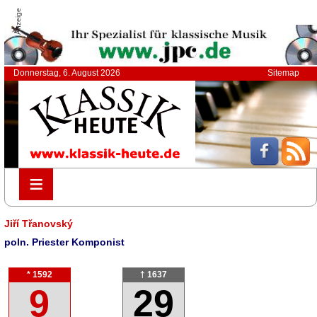
Anzeige
Donnerstag, 6. August 2026
Sitemap
≡
≡
Jiří Třanovský
poln. Priester Komponist
* 1592
† 1637
9
29