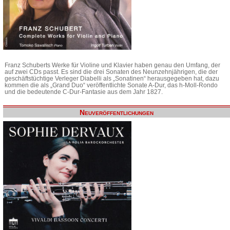
Franz Schuberts Werke für Violine und Klavier haben genau den Umfang, der
auf zwei CDs passt. Es sind die drei Sonaten des Neunzehnjährigen, die der
geschäftstüchtige Verleger Diabelli als „Sonatinen“ herausgegeben hat, dazu
kommen die als „Grand Duo“ veröffentlichte Sonate A-Dur, das h-Moll-Rondo
und die bedeutende C-Dur-Fantasie aus dem Jahr 1827.
Neuveröffentlichungen