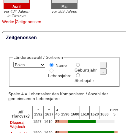
April
Mai
vor 434 Jahren
vor 389 Jahren
in Cieszyn
Werke
Zeitgenossen
Zeitgenossen
Länderauswahl / Sortieren
Name
Geburtsjahr
Lebensjahre
Sterbejahr
Spalte 4 = Lebensalter des Komponisten / Anzahl der
gemeinsamen Lebensjahre
*
†
J.
Eintr.
Jiří
1592
1637
45
1590
1600
1610
1620
1630
5
Třanovský
1557
1619
27
Dlugoraj
,
Wojciech
1590
1649
45