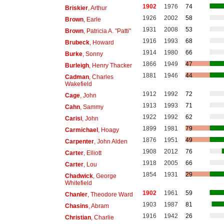
1902
1976
74
Briskier
, Arthur
1926
2002
58
Brown
, Earle
1931
2008
53
Brown
, Patricia A. "Patti"
1916
1993
68
Brubeck
, Howard
1914
1980
66
Burke
, Sonny
1866
1949
47
Burleigh
, Henry Thacker
1881
1946
44
Cadman
, Charles
Wakefield
1912
1992
72
Cage
, John
1913
1993
71
Cahn
, Sammy
1922
1992
62
Carisi
, John
1899
1981
79
Carmichael
, Hoagy
1876
1951
49
Carpenter
, John Alden
1908
2012
76
Carter
, Elliott
1918
2005
66
Carter
, Lou
1854
1931
29
Chadwick
, George
Whitefield
1902
1961
59
Chanler
, Theodore Ward
1903
1987
81
Chasins
, Abram
1916
1942
26
Christian
, Charlie