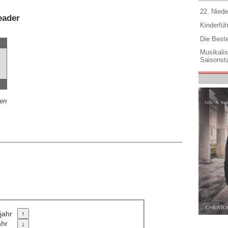
22. Niede
eader
Kinderfüh
Die Best
Musikali
Saisonsta
ien
jahr
ahr