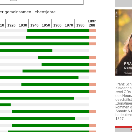
 der gemeinsamen Lebensjahre
Eintr.
910
1920
1930
1940
1950
1960
1970
1980
288
Franz Sch
Klavier h
zwei CDs 
des Neunz
geschäftst
„Sonatine
kommen di
Sonate A-
bedeutend
1827.