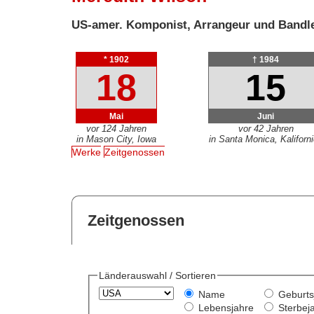
US-amer. Komponist, Arrangeur und Bandl
* 1902
† 1984
18
15
Mai
Juni
vor 124 Jahren
vor 42 Jahren
in Mason City, Iowa
in Santa Monica, Kaliforn
Werke
Zeitgenossen
Zeitgenossen
Länderauswahl / Sortieren
Name
Geburts
Lebensjahre
Sterbej