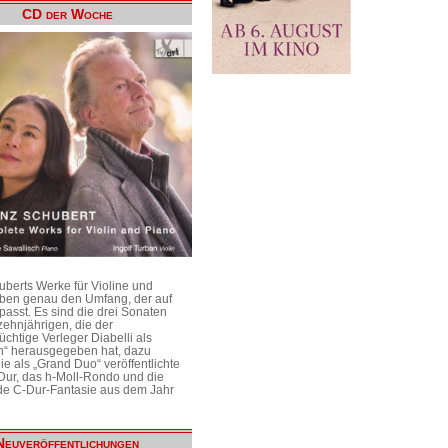
CD der Woche
uberts Werke für Violine und
aben genau den Umfang, der auf
passt. Es sind die drei Sonaten
ehnjährigen, die der
üchtige Verleger Diabelli als
n“ herausgegeben hat, dazu
e als „Grand Duo“ veröffentlichte
Dur, das h-Moll-Rondo und die
e C-Dur-Fantasie aus dem Jahr
Neuveröffentlichungen