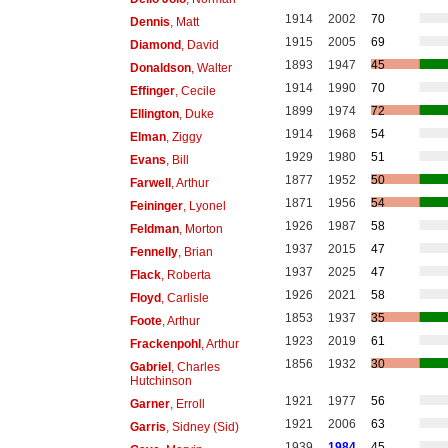
1914
2002
70
Dennis
, Matt
1915
2005
69
Diamond
, David
1893
1947
45
Donaldson
, Walter
1914
1990
70
Effinger
, Cecile
1899
1974
72
Ellington
, Duke
1914
1968
54
Elman
, Ziggy
1929
1980
51
Evans
, Bill
1877
1952
50
Farwell
, Arthur
1871
1956
54
Feininger
, Lyonel
1926
1987
58
Feldman
, Morton
1937
2015
47
Fennelly
, Brian
1937
2025
47
Flack
, Roberta
1926
2021
58
Floyd
, Carlisle
1853
1937
35
Foote
, Arthur
1923
2019
61
Frackenpohl
, Arthur
1856
1932
30
Gabriel
, Charles
Hutchinson
1921
1977
56
Garner
, Erroll
1921
2006
63
Garris
, Sidney (Sid)
1939
1984
45