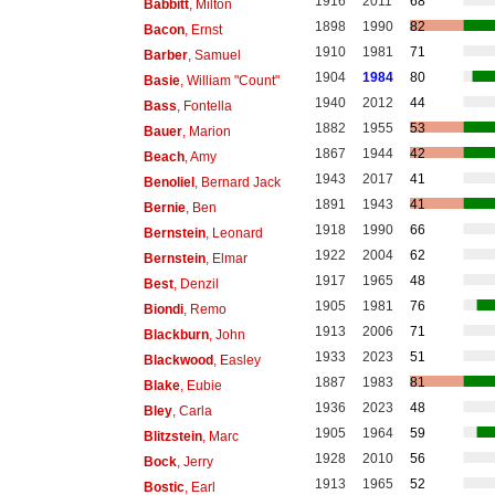
1916
2011
68
Babbitt
, Milton
1898
1990
82
Bacon
, Ernst
1910
1981
71
Barber
, Samuel
1904
1984
80
Basie
, William "Count"
1940
2012
44
Bass
, Fontella
1882
1955
53
Bauer
, Marion
1867
1944
42
Beach
, Amy
1943
2017
41
Benoliel
, Bernard Jack
1891
1943
41
Bernie
, Ben
1918
1990
66
Bernstein
, Leonard
1922
2004
62
Bernstein
, Elmar
1917
1965
48
Best
, Denzil
1905
1981
76
Biondi
, Remo
1913
2006
71
Blackburn
, John
1933
2023
51
Blackwood
, Easley
1887
1983
81
Blake
, Eubie
1936
2023
48
Bley
, Carla
1905
1964
59
Blitzstein
, Marc
1928
2010
56
Bock
, Jerry
1913
1965
52
Bostic
, Earl