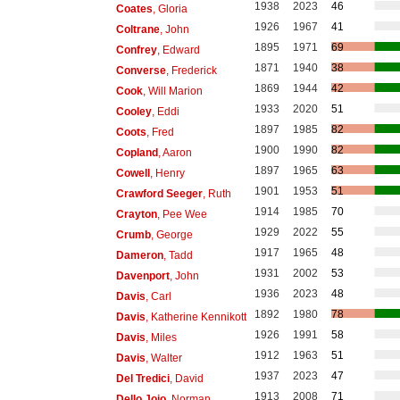
1938
2023
46
Coates
, Gloria
1926
1967
41
Coltrane
, John
1895
1971
69
Confrey
, Edward
1871
1940
38
Converse
, Frederick
1869
1944
42
Cook
, Will Marion
1933
2020
51
Cooley
, Eddi
1897
1985
82
Coots
, Fred
1900
1990
82
Copland
, Aaron
1897
1965
63
Cowell
, Henry
1901
1953
51
Crawford Seeger
, Ruth
1914
1985
70
Crayton
, Pee Wee
1929
2022
55
Crumb
, George
1917
1965
48
Dameron
, Tadd
1931
2002
53
Davenport
, John
1936
2023
48
Davis
, Carl
1892
1980
78
Davis
, Katherine Kennikott
1926
1991
58
Davis
, Miles
1912
1963
51
Davis
, Walter
1937
2023
47
Del Tredici
, David
1913
2008
71
Dello Joio
, Norman