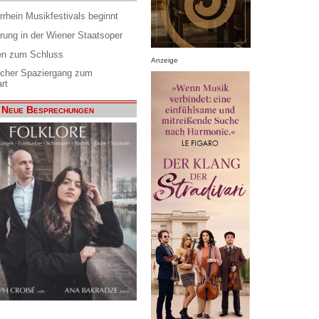
rrhein Musikfestivals beginnt
rung in der Wiener Staatsoper
en zum Schluss
Anzeige
scher Spaziergang zum
rt
Neue Besprechungen