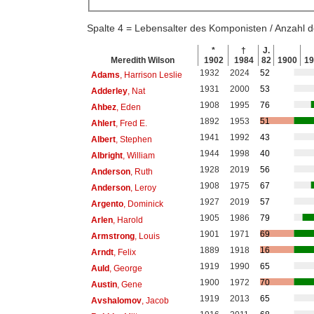
Spalte 4 = Lebensalter des Komponisten / Anzahl
*
†
J.
Meredith Wilson
1902
1984
82
1900
1
1932
2024
52
Adams
, Harrison Leslie
1931
2000
53
Adderley
, Nat
1908
1995
76
Ahbez
, Eden
1892
1953
51
Ahlert
, Fred E.
1941
1992
43
Albert
, Stephen
1944
1998
40
Albright
, William
1928
2019
56
Anderson
, Ruth
1908
1975
67
Anderson
, Leroy
1927
2019
57
Argento
, Dominick
1905
1986
79
Arlen
, Harold
1901
1971
69
Armstrong
, Louis
1889
1918
16
Arndt
, Felix
1919
1990
65
Auld
, George
1900
1972
70
Austin
, Gene
1919
2013
65
Avshalomov
, Jacob