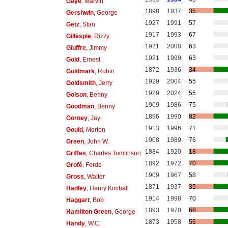
Gaye
, Marvin
1898
1937
35
Gershwin
, George
1927
1991
57
Getz
, Stan
1917
1993
67
Gillespie
, Dizzy
1921
2008
63
Giuffre
, Jimmy
1921
1999
63
Gold
, Ernest
1872
1936
34
Goldmark
, Rubin
1929
2004
55
Goldsmith
, Jerry
1929
2024
55
Golson
, Benny
1909
1986
75
Goodman
, Benny
1896
1990
82
Gorney
, Jay
1913
1996
71
Gould
, Morton
1908
1989
76
Green
, John W.
1884
1920
18
Griffes
, Charles Tomlinson
1892
1972
70
Grofé
, Ferde
1909
1967
58
Gross
, Walter
1871
1937
35
Hadley
, Henry Kimball
1914
1998
70
Haggart
, Bob
1893
1970
68
Hamilton Green
, George
1873
1958
56
Handy
, W.C.